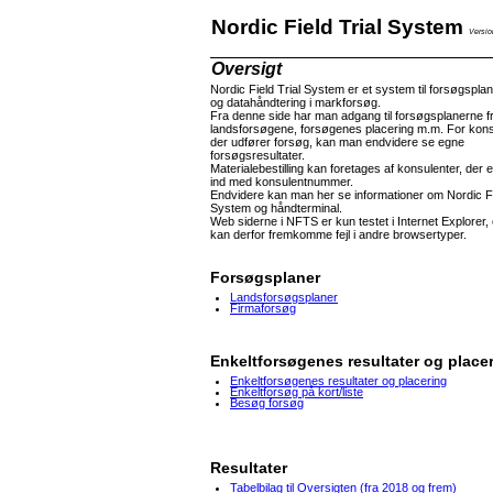
Nordic Field Trial System
Versio
Oversigt
Nordic Field Trial System er et system til forsøgspla
og datahåndtering i markforsøg.
Fra denne side har man adgang til forsøgsplanerne f
landsforsøgene, forsøgenes placering m.m. For kons
der udfører forsøg, kan man endvidere se egne
forsøgsresultater.
Materialebestilling kan foretages af konsulenter, der e
ind med konsulentnummer.
Endvidere kan man her se informationer om Nordic Fi
System og håndterminal.
Web siderne i NFTS er kun testet i Internet Explorer,
kan derfor fremkomme fejl i andre browsertyper.
Forsøgsplaner
Landsforsøgsplaner
Firmaforsøg
Enkeltforsøgenes resultater og place
Enkeltforsøgenes resultater og placering
Enkeltforsøg på kort/liste
Besøg forsøg
Resultater
Tabelbilag til Oversigten (fra 2018 og frem)