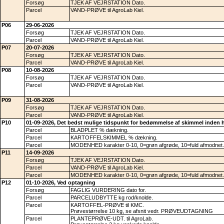
Forsøg
TJEK AF VEJRSTATION Dato.
Parcel
VAND-PRØVE til AgroLab Kiel.
P06
29-06-2026
Forsøg
TJEK AF VEJRSTATION Dato.
Parcel
VAND-PRØVE til AgroLab Kiel.
P07
20-07-2026
Forsøg
TJEK AF VEJRSTATION Dato.
Parcel
VAND-PRØVE til AgroLab Kiel.
P08
10-08-2026
Forsøg
TJEK AF VEJRSTATION Dato.
Parcel
VAND-PRØVE til AgroLab Kiel.
P09
31-08-2026
Forsøg
TJEK AF VEJRSTATION Dato.
Parcel
VAND-PRØVE til AgroLab Kiel.
P10
01-09-2026, Det bedst mulige tidspunkt for bedømmelse af skimmel inden 
Parcel
BLADPLET % dækning.
Parcel
KARTOFFELSKIMMEL % dækning.
Parcel
MODENHED karakter 0-10, 0=grøn afgrøde, 10=fuld afmodnet.
P11
14-09-2026
Forsøg
TJEK AF VEJRSTATION Dato.
Parcel
VAND-PRØVE til AgroLab Kiel.
Parcel
MODENHED karakter 0-10, 0=grøn afgrøde, 10=fuld afmodnet.
P12
01-10-2026, Ved optagning
Forsøg
FAGLIG VURDERING dato for.
Parcel
PARCELUDBYTTE kg rod/knolde.
Parcel
KARTOFFEL-PRØVE til KMC.
Prøvestørrelse 10 kg, se afsnit vedr. PRØVEUDTAGNING
Parcel
PLANTEPRØVE-UDT. til AgroLab.