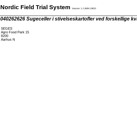
Nordic Field Trial System
Version: 1.1.9684.19810
040262626 Sugeceller i stivelseskartofler ved forskellige kv
SEGES
Agro Food Park 15
8200
Aarhus N