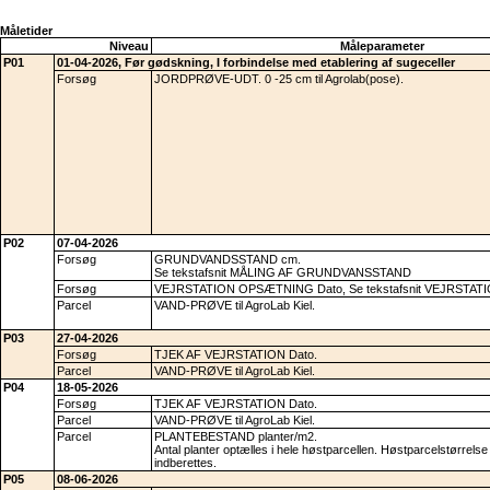
Måletider
Niveau
Måleparameter
P01
01-04-2026, Før gødskning, I forbindelse med etablering af sugeceller
Forsøg
JORDPRØVE-UDT. 0 -25 cm til Agrolab(pose).
P02
07-04-2026
Forsøg
GRUNDVANDSSTAND cm.
Se tekstafsnit MÅLING AF GRUNDVANSSTAND
Forsøg
VEJRSTATION OPSÆTNING Dato, Se tekstafsnit VEJRSTAT
Parcel
VAND-PRØVE til AgroLab Kiel.
P03
27-04-2026
Forsøg
TJEK AF VEJRSTATION Dato.
Parcel
VAND-PRØVE til AgroLab Kiel.
P04
18-05-2026
Forsøg
TJEK AF VEJRSTATION Dato.
Parcel
VAND-PRØVE til AgroLab Kiel.
Parcel
PLANTEBESTAND planter/m2.
Antal planter optælles i hele høstparcellen. Høstparcelstørrelse
indberettes.
P05
08-06-2026