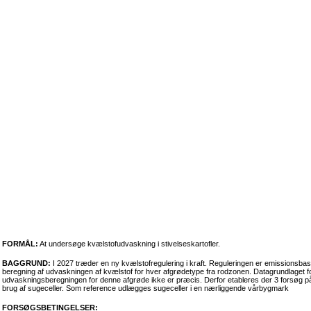
FORMÅL:
At undersøge kvælstofudvaskning i stivelseskartofler.
BAGGRUND:
I 2027 træder en ny kvælstofregulering i kraft. Reguleringen er emissionsba
beregning af udvaskningen af kvælstof for hver afgrødetype fra rodzonen. Datagrundlaget for s
udvaskningsberegningen for denne afgrøde ikke er præcis. Derfor etableres der 3 forsøg på
brug af sugeceller. Som reference udlægges sugeceller i en nærliggende vårbygmark
FORSØGSBETINGELSER: