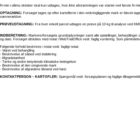
N-min i ultimo oktober skal kun udtages, hvis ikke afstrømningen var startet ved første N-mi
OPTAGNING:
Forsøget tages op efter kartoflerne i den omkringliggende mark er blevet tage
værnerækker.
PRØVEUDTAGNING:
Fra hver enkelt parcel udtages en prøve på 10 kg til analyse ved KMC.
INDBERETNING:
Markens/forsøgets grundoplysninger samt alle optællinger, behandlinger o
og dato. Forsøget afsluttes med notat i WebTrialOffice vedr. faglig vurdering. Som påmind
Følgende forhold beskrives i notat vedr. fagligt notat:
- Vejret ved behandling
- Beskrivelse af såbed ved etablering
- Afgrødetæthed
- Tørke og andre betydende klimatiske betingelser
- Beskrivelse af den omgivende mark
- Beskrivelse af afgrødens tilstand ved høst
KONTAKTPERSON – KARTOFLER:
Spørgsmål vedr. forsøgsplanen og faglige tilbagemeldin