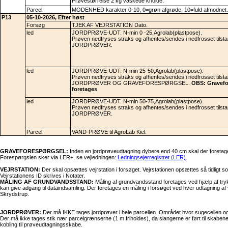
Prøvestørrelse 2 kg vaskede knolde.
Parcel
MODENHED karakter 0-10, 0=grøn afgrøde, 10=fuld afmodnet.
P13
05-10-2026, Efter høst
Forsøg
TJEK AF VEJRSTATION Dato.
led
JORDPRØVE-UDT. N-min 0 -25,Agrolab(plastpose).
Prøven nedfryses straks og afhentes/sendes i nedfrosset tilsta
JORDPRØVER.
led
JORDPRØVE-UDT. N-min 25-50,Agrolab(plastpose).
Prøven nedfryses straks og afhentes/sendes i nedfrosset tilsta
JORDPRØVER OG GRAVEFORESPØRGSEL.
OBS: Gravefo
foretages
led
JORDPRØVE-UDT. N-min 50-75,Agrolab(plastpose).
Prøven nedfryses straks og afhentes/sendes i nedfrosset tilsta
JORDPRØVER.
Parcel
VAND-PRØVE til AgroLab Kiel.
GRAVEFORESPØRGSEL:
Inden en jordprøveudtagning dybere end 40 cm skal der foretag
Forespørgslen sker via LER+, se vejledningen:
Ledningsejerregistret (LER)
.
VEJRSTATION:
Der skal opsættes vejrstation i forsøget. Vejrstationen opsættes så tidl
Vejrstationens ID skrives i Notater.
MÅLING AF GRUNDVANDSSTAND:
Måling af grundvandsstand foretages ved hjælp af try
kan give adgang til dataindsamling. Der foretages en måling i forsøget ved hver udtagning a
Skrydstrup.
JORDPRØVER:
Der må IKKE tages jordprøver i hele parcellen. Området hvor sugecellen og T
Der må ikke tages stik nær parcelgrænserne (1 m friholdes), da slangerne er ført til skabene
kobling til prøveudtagningsskabe.