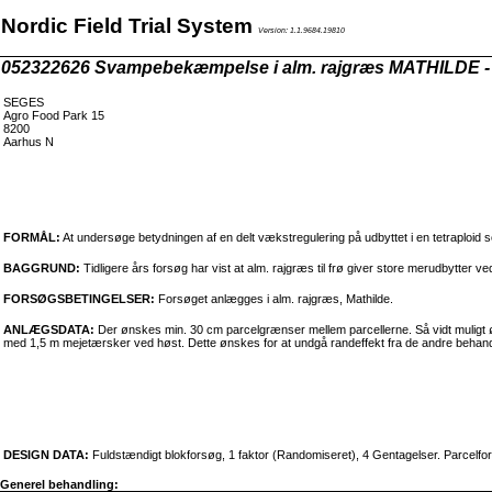
Nordic Field Trial System
Version: 1.1.9684.19810
052322626 Svampebekæmpelse i alm. rajgræs MATHILDE -
SEGES
Agro Food Park 15
8200
Aarhus N
FORMÅL:
At undersøge betydningen af en delt vækstregulering på udbyttet i en tetraploid so
BAGGRUND:
Tidligere års forsøg har vist at alm. rajgræs til frø giver store merudbytter v
FORSØGSBETINGELSER:
Forsøget anlægges i alm. rajgræs, Mathilde.
ANLÆGSDATA:
Der ønskes min. 30 cm parcelgrænser mellem parcellerne. Så vidt muligt øns
med 1,5 m mejetærsker ved høst. Dette ønskes for at undgå randeffekt fra de andre behand
DESIGN DATA:
Fuldstændigt blokforsøg, 1 faktor (Randomiseret), 4 Gentagelser. Parcelf
Generel behandling: