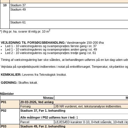
10
Stadium 37
Stadium 49
Stadium 61
2
*) l/kg pr. ha. svarer til ml/g pr. 10 m
VEJLEDNING TIL FORSØGSBEHANDLING:
Vandmængde 150-200 l/ha
Led 1 - 10 vækstreguleres og svampesprøjtes første gang i st. 37
Led 1 - 10 vækstreguleres og svampesprøjtes anden gang i st. 49
Led 2 - 10 vækstreguleres og svampesprøjtes tredje gang i st. 61
Timing af vækstregulering bør ske således, at behandlingen udføres på en lun dag uden udsigt 
Vejrdata på sprøjtetidspunkt indberettes i notat på enkeltforsøget. Temperatur, skydække og 
KEMIKALIER:
Leveres fra Teknologisk Institut.
GØDNING:
Skaffes lokalt.
Måletider
Niveau
M
P01
20-03-2026, Ved anlæg
Forsøg
JB NR vurderet, evt. teksturanalyse indberettes.
P02
Stadium 37, Før 1. behandling
Alle målinger i P02 udføres kun i led:
1
Parcel
LEJESÆD karakter 0-10, 0=helt stående, 10=helt i le
P03
Stadium 49, Før 2. behandling