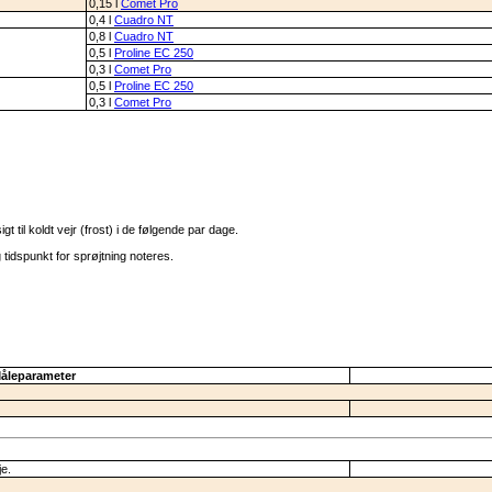
0,15 l
Comet Pro
0,4 l
Cuadro NT
0,8 l
Cuadro NT
0,5 l
Proline EC 250
0,3 l
Comet Pro
0,5 l
Proline EC 250
0,3 l
Comet Pro
til koldt vejr (frost) i de følgende par dage.
tidspunkt for sprøjtning noteres.
åleparameter
je.