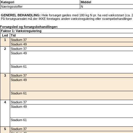
Kategori
Middel
Næringsstoffer
N
GENEREL BEHANDLING:
Hele forsøget gødes med 180 kg N pr. ha ved vækststart (ca. 2
På forsøgsarealet må der IKKE foretages anden vækstregulering eller svampebehandlinger 
Forsøgsled og forsøgsbehandlinger:
Faktor 1: Vækstregulering
Led
Tid
1
Stadium 37
Stadium 49
2
Stadium 37
Stadium 49
Stadium 61
3
Stadium 37
Stadium 49
Stadium 61
4
Stadium 37
Stadium 49
Stadium 61
5
Stadium 37