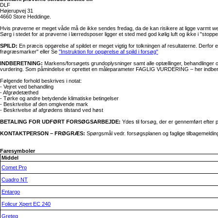
DLF
Højerupvej 31
4660 Store Heddinge.
Hvis prøverne er meget våde må de ikke sendes fredag, da de kan risikere at ligge varmt w
Sørg i stedet for at prøverne i lærredsposer ligger et sted med god kølig luft og ikke i "stopp
SPILD:
En præcis opgørelse af spildet er meget vigtig for tolkningen af resultaterne. Derfor
frøgræsmarker" eller Se
"Instruktion for opgørelse af spild i forsøg"
INDBERETNING:
Markens/forsøgets grundoplysninger samt alle optællinger, behandlinger og
vurdering. Som påmindelse er oprettet en måleparameter FAGLIG VURDERING – her indberet
Følgende forhold beskrives i notat:
- Vejret ved behandling
- Afgrødetæthed
- Tørke og andre betydende klimatiske betingelser
- Beskrivelse af den omgivende mark
- Beskrivelse af afgrødens tilstand ved høst
BETALING FOR UDFØRT FORSØGSARBEJDE:
Ydes til forsøg, der er gennemført efter 
KONTAKTPERSON – FRØGRÆS:
Spørgsmål vedr. forsøgsplanen og faglige tilbagemeldinge
Faresymboler
Middel
Comet Pro
Cuadro NT
Entargo
Folicur Xpert EC 240
Greteg