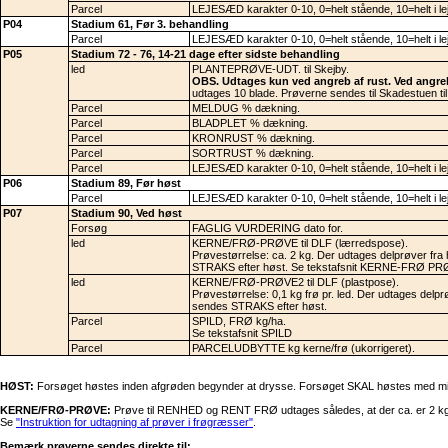
Parcel
LEJESÆD karakter 0-10, 0=helt stående, 10=helt i le
P04
Stadium 61, Før 3. behandling
Parcel
LEJESÆD karakter 0-10, 0=helt stående, 10=helt i le
P05
Stadium 72 - 76, 14-21 dage efter sidste behandling
led
PLANTEPRØVE-UDT. til Skejby.
OBS. Udtages kun ved angreb af rust. Ved angreb
udtages 10 blade. Prøverne sendes til Skadestuen til
Parcel
MELDUG % dækning.
Parcel
BLADPLET % dækning.
Parcel
KRONRUST % dækning.
Parcel
SORTRUST % dækning.
Parcel
LEJESÆD karakter 0-10, 0=helt stående, 10=helt i le
P06
Stadium 89, Før høst
Parcel
LEJESÆD karakter 0-10, 0=helt stående, 10=helt i le
P07
Stadium 90, Ved høst
Forsøg
FAGLIG VURDERING dato for.
led
KERNE/FRØ-PRØVE til DLF (lærredspose).
Prøvestørrelse: ca. 2 kg. Der udtages delprøver fr
STRAKS efter høst. Se tekstafsnit KERNE-FRØ P
led
KERNE/FRØ-PRØVE2 til DLF (plastpose).
Prøvestørrelse: 0,1 kg frø pr. led. Der udtages delp
sendes STRAKS efter høst.
Parcel
SPILD, FRØ kg/ha.
Se tekstafsnit SPILD
Parcel
PARCELUDBYTTE kg kerne/frø (ukorrigeret).
HØST:
Forsøget høstes inden afgrøden begynder at drysse. Forsøget SKAL høstes med min. 2
KERNE/FRØ-PRØVE:
Prøve til RENHED og RENT FRØ udtages således, at der ca. er 2 kg frø 
Se
"Instruktion for udtagning af prøver i frøgræsser"
.
Bemærk prøverne sendes direkte til: