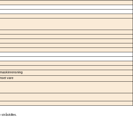
maskinrensning
nset vare
stråskilles.