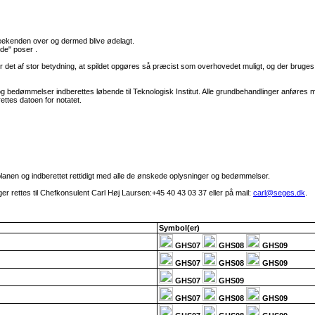
eekenden over og dermed blive ødelagt.
ede" poser .
 er det af stor betydning, at spildet opgøres så præcist som overhovedet muligt, og der brug
 bedømmelser indberettes løbende til Teknologisk Institut. Alle grundbehandlinger anføres me
tes datoen for notatet.
planen og indberettet rettidigt med alle de ønskede oplysninger og bedømmelser.
r rettes til Chefkonsulent Carl Høj Laursen:+45 40 43 03 37 eller på mail:
carl@seges.dk
.
Symbol(er)
GHS07
GHS08
GHS09
GHS07
GHS08
GHS09
GHS07
GHS09
GHS07
GHS08
GHS09