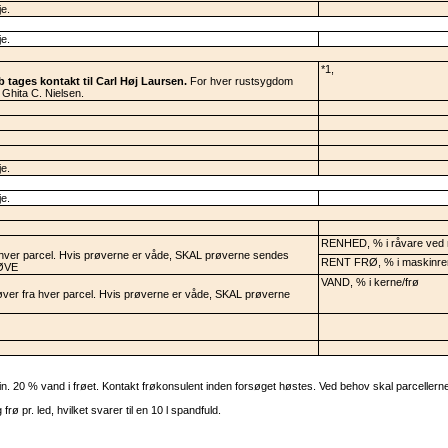
je.
je.
*1,
 tages kontakt til Carl Høj Laursen.
For hver rustsygdom
 Ghita C. Nielsen.
je.
je.
RENHED, % i råvare ved 
a hver parcel. Hvis prøverne er våde, SKAL prøverne sendes
RENT FRØ, % i maskinre
RØVE
VAND, % i kerne/frø
røver fra hver parcel. Hvis prøverne er våde, SKAL prøverne
0 % vand i frøet. Kontakt frøkonsulent inden forsøget høstes. Ved behov skal parcellerne 
pr. led, hvilket svarer til en 10 l spandfuld.