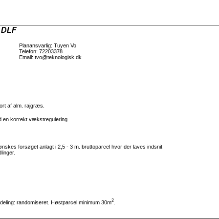
 DLF
Planansvarlig: Tuyen Vo
Telefon: 72203378
Email: tvo@teknologisk.dk
rt af alm. rajgræs.
ed en korrekt vækstregulering.
kes forsøget anlagt i 2,5 - 3 m. bruttoparcel hvor der laves indsnit
linger.
2
ordeling: randomiseret. Høstparcel minimum 30m
.