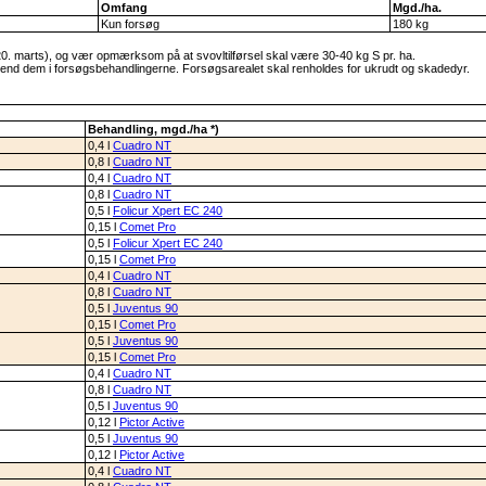
Omfang
Mgd./ha.
Kun forsøg
180 kg
0. marts), og vær opmærksom på at svovltilførsel skal være 30-40 kg S pr. ha.
end dem i forsøgsbehandlingerne. Forsøgsarealet skal renholdes for ukrudt og skadedyr.
Behandling, mgd./ha *)
0,4 l
Cuadro NT
0,8 l
Cuadro NT
0,4 l
Cuadro NT
0,8 l
Cuadro NT
0,5 l
Folicur Xpert EC 240
0,15 l
Comet Pro
0,5 l
Folicur Xpert EC 240
0,15 l
Comet Pro
0,4 l
Cuadro NT
0,8 l
Cuadro NT
0,5 l
Juventus 90
0,15 l
Comet Pro
0,5 l
Juventus 90
0,15 l
Comet Pro
0,4 l
Cuadro NT
0,8 l
Cuadro NT
0,5 l
Juventus 90
0,12 l
Pictor Active
0,5 l
Juventus 90
0,12 l
Pictor Active
0,4 l
Cuadro NT