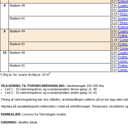
0,2 l
Entarg
8
Stadium 49
0,8 l
Cuadr
0,5 l
Greteg
0,12 l
Pictor
Stadium 61
0,5 l
Greteg
0,12 l
Pictor
0,2 l
Entarg
9
Stadium 49
0,8 l
Cuadr
0,5 l
Prolin
0,15 l
Comet
Stadium 61
0,5 l
Prolin
0,15 l
Comet
10
Stadium 49
0,8 l
Cuadr
0,5 l
Prolin
0,3 l
Comet 
Stadium 61
0,5 l
Prolin
0,3 l
Comet 
2
*) l/kg pr. ha. svarer til ml/g pr. 10 m
VEJLEDNING TIL FORSØGSBEHANDLING:
Vandmængde 150-200 l/ha.
Led 1 - 10 vækstreguleres og svampesprøjtes første gang i st. 49
Led 2 - 10 vækstreguleres og svampesprøjtes anden gang i st. 61
Timing af vækstregulering bør ske således, at behandlingen udføres på en lun dag uden udsigt 
Vejrdata på sprøjtetidspunkt indberettes i notat på enkeltforsøget. Temperatur, skydække og 
KEMIKALIER:
Leveres fra Teknologisk Institut.
GØDNING:
Skaffes lokalt.