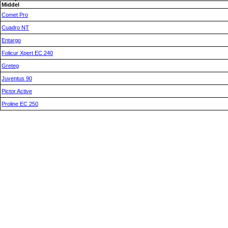
Middel
Comet Pro
Cuadro NT
Entargo
Folicur Xpert EC 240
Greteg
Juventus 90
Pictor Active
Proline EC 250