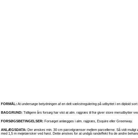
FORMÅL:
At undersøge betydningen af en delt vækstregulering på udbyttet i en diploid sort
BAGGRUND:
Tidligere års forsøg har vist at alm. rajgræs til frø giver store merudbytter v
FORSØGSBETINGELSER:
Forsøget anlægges i alm. rajgræs, Esquire eller Greenway.
ANLÆGSDATA:
Der ønskes min. 30 cm parcelgrænser mellem parcellerne. Så vidt muligt øns
med 1,5 m mejetærsker ved høst. Dette ønskes for at undgå randeffekt fra de andre behand