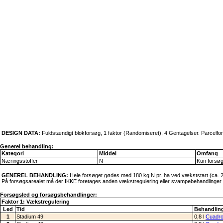
DESIGN DATA:
Fuldstændigt blokforsøg, 1 faktor (Randomiseret), 4 Gentagelser. Parcelf
Generel behandling:
Kategori
Middel
Omfang
Næringsstoffer
N
Kun forsø
GENEREL BEHANDLING:
Hele forsøget gødes med 180 kg N pr. ha ved vækststart (ca. 2
På forsøgsarealet må der IKKE foretages anden vækstregulering eller svampebehandlinger 
Forsøgsled og forsøgsbehandlinger:
Faktor 1: Vækstregulering
Led
Tid
Behandling
1
Stadium 49
0,8 l
Cuadr