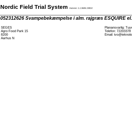
Nordic Field Trial System
Version: 1.1.9684.19810
052312626 Svampebekæmpelse i alm. rajgræs ESQUIRE e
SEGES
Planansvarlig: Tuy
Agro Food Park 15
Telefon: 72203378
8200
Email: tvo@teknolo
Aarhus N