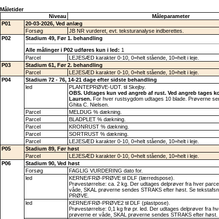
Måletider
Niveau
Måleparameter
P01
20-03-2026, Ved anlæg
Forsøg
JB NR vurderet, evt. teksturanalyse indberettes.
P02
Stadium 49, Før 1. behandling
Alle målinger i P02 udføres kun i led:
1
Parcel
LEJESÆD karakter 0-10, 0=helt stående, 10=helt i leje.
P03
Stadium 61, Før 2. behandling
Parcel
LEJESÆD karakter 0-10, 0=helt stående, 10=helt i leje.
P04
Stadium 72 - 76, 14-21 dage efter sidste behandling
led
PLANTEPRØVE-UDT. til Skejby.
OBS. Udtages kun ved angreb af rust. Ved angreb tages kon
Laursen.
For hver rustsygdom udtages 10 blade. Prøverne send
Ghita C. Nielsen.
Parcel
MELDUG % dækning.
Parcel
BLADPLET % dækning.
Parcel
KRONRUST % dækning.
Parcel
SORTRUST % dækning.
Parcel
LEJESÆD karakter 0-10, 0=helt stående, 10=helt i leje.
P05
Stadium 89, Før høst
Parcel
LEJESÆD karakter 0-10, 0=helt stående, 10=helt i leje.
P06
Stadium 90, Ved høst
Forsøg
FAGLIG VURDERING dato for.
led
KERNE/FRØ-PRØVE til DLF (lærredspose).
Prøvestørrelse: ca. 2 kg. Der udtages delprøver fra hver parce
våde, SKAL prøverne sendes STRAKS efter høst. Se tekstaf
PRØVE.
led
KERNE/FRØ-PRØVE2 til DLF (plastpose).
Prøvestørrelse: 0,1 kg frø pr. led. Der udtages delprøver fra hv
prøverne er våde, SKAL prøverne sendes STRAKS efter høst.