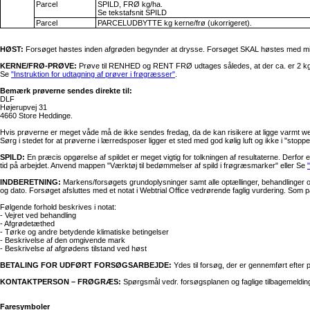
Parcel
SPILD, FRØ kg/ha.
Se tekstafsnit SPILD
Parcel
PARCELUDBYTTE kg kerne/frø (ukorrigeret).
HØST:
Forsøget høstes inden afgrøden begynder at drysse. Forsøget SKAL høstes med min. 2
KERNE/FRØ-PRØVE:
Prøve til RENHED og RENT FRØ udtages således, at der ca. er 2 kg frø 
Se
"Instruktion for udtagning af prøver i frøgræsser"
.
Bemærk prøverne sendes direkte til:
DLF
Højerupvej 31
4660 Store Heddinge.
Hvis prøverne er meget våde må de ikke sendes fredag, da de kan risikere at ligge varmt w
Sørg i stedet for at prøverne i lærredsposer ligger et sted med god kølig luft og ikke i "stopp
SPILD:
En præcis opgørelse af spildet er meget vigtig for tolkningen af resultaterne. Derfor
tid på arbejdet. Anvend mappen "Værktøj til bedømmelser af spild i frøgræsmarker" eller Se
INDBERETNING:
Markens/forsøgets grundoplysninger samt alle optællinger, behandlinger o
og dato. Forsøget afsluttes med et notat i Webtrial Office vedrørende faglig vurdering. S
Følgende forhold beskrives i notat:
- Vejret ved behandling
- Afgrødetæthed
- Tørke og andre betydende klimatiske betingelser
- Beskrivelse af den omgivende mark
- Beskrivelse af afgrødens tilstand ved høst
BETALING FOR UDFØRT FORSØGSARBEJDE:
Ydes til forsøg, der er gennemført efter 
KONTAKTPERSON – FRØGRÆS:
Spørgsmål vedr. forsøgsplanen og faglige tilbagemeldinge
Faresymboler