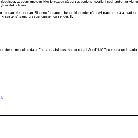
et vigtigt, at bedømmelsen ikke foretages så sent at bladene, særligt i ubehandlet, er visnet
k er det tidligere.
 tirsdag eller onsdag. Bladene fasttapes i begge bladender på et A4-papirark, så at bladene
DHI-resistens" samt forsøgsnummer, og sendes til:
d dosis, middel og dato. Forsøget afsluttes med et notat i WebTrialOffice vedrørende faglig
dk
.