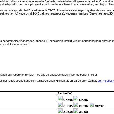
liver udført så sent, at eventuelle forskelle mellem behandlingerne er tydelige. Omvendt er d
dt tidspunkt, men det optimale tidspunkt varierer afhængig af smittetrykket, ved højt smittetry
greb af septoria i led 5 i vækststadie 71-75. Prøverne skal udtages og afsendes en mandag,
 og pakkes i en A4 kuvert (må IKKE pakkes i plastpose). Kuverten mærkes "Septoria-triazol/S
 bedømmelser indberettes løbende til Teknologisk Institut. Alle grundbehandlinger anføres me
tes datoen for notatet.
planen og indberettet rettidigt med alle de ønskede oplysninger og bedømmelser.
nger rettes til Chefkonsulent Ghita Cordsen Nielsen: 20 28 26 95 eller på mail:
gcn@seges.
Symbol(er)
GHS05
GHS07
GHS05
GHS07
GHS09
GHS05
GHS09