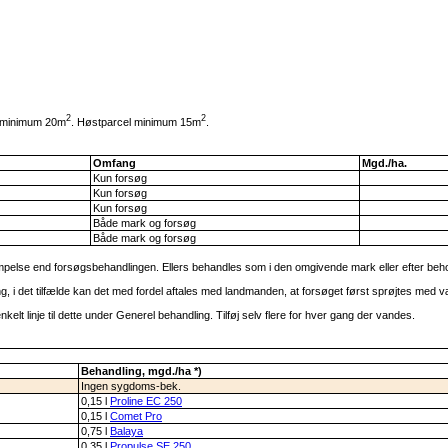
2
2
el minimum 20m
. Høstparcel minimum 15m
.
Omfang
Mgd./ha.
Kun forsøg
Kun forsøg
Kun forsøg
Både mark og forsøg
Både mark og forsøg
lse end forsøgsbehandlingen. Ellers behandles som i den omgivende mark eller efter beho
det tilfælde kan det med fordel aftales med landmanden, at forsøget først sprøjtes med væ
t linje til dette under Generel behandling. Tilføj selv flere for hver gang der vandes.
Behandling, mgd./ha *)
Ingen sygdoms-bek.
0,15 l
Proline EC 250
0,15 l
Comet Pro
0,75 l
Balaya
0,35 l
Propulse SE 250