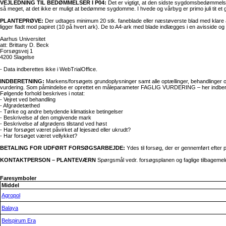
VEJLEDNING TIL BEDØMMELSER I P04:
Det er vigtigt, at den sidste sygdomsbedømmelse b
så meget, at det ikke er muligt at bedømme sygdomme. I hvede og vårbyg er primo juli tit et go
PLANTEPRØVE:
Der udtages minimum 20 stk. faneblade eller næstøverste blad med klare an
ligger fladt mod papiret (10 på hvert ark). De to A4-ark med blade indlægges i en avisside
Aarhus Universitet
att: Brittany D. Beck
Forsøgsvej 1
4200 Slagelse
- Data indberettes ikke i WebTrialOffice.
INDBERETNING:
Markens/forsøgets grundoplysninger samt alle optællinger, behandlinger og
vurdering. Som påmindelse er oprettet en måleparameter FAGLIG VURDERING – her indberet
Følgende forhold beskrives i notat:
- Vejret ved behandling
- Afgrødetæthed
- Tørke og andre betydende klimatiske betingelser
- Beskrivelse af den omgivende mark
- Beskrivelse af afgrødens tilstand ved høst
- Har forsøget været påvirket af lejesæd eller ukrudt?
- Har forsøget været vellykket?
BETALING FOR UDFØRT FORSØGSARBEJDE:
Ydes til forsøg, der er gennemført efter 
KONTAKTPERSON – PLANTEVÆRN
Spørgsmål vedr. forsøgsplanen og faglige tilbagemeldi
Faresymboler
Middel
Agropol
Balaya
Belspirum Era