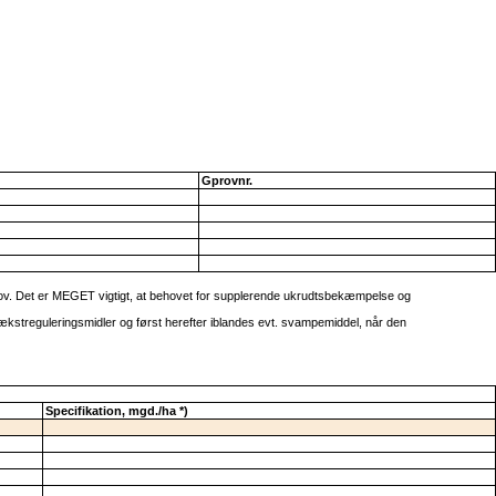
Gprovnr.
v. Det er MEGET vigtigt, at behovet for supplerende ukrudtsbekæmpelse og
kstreguleringsmidler og først herefter iblandes evt. svampemiddel, når den
Specifikation, mgd./ha *)