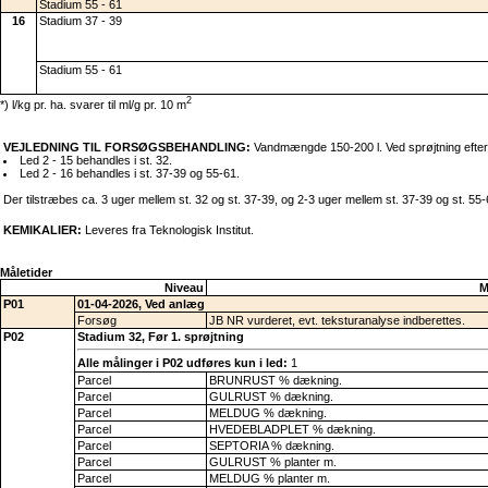
Stadium 55 - 61
16
Stadium 37 - 39
Stadium 55 - 61
2
*) l/kg pr. ha. svarer til ml/g pr. 10 m
VEJLEDNING TIL FORSØGSBEHANDLING:
Vandmængde 150-200 l. Ved sprøjtning efter st
Led 2 - 15 behandles i st. 32.
Led 2 - 16 behandles i st. 37-39 og 55-61.
Der tilstræbes ca. 3 uger mellem st. 32 og st. 37-39, og 2-3 uger mellem st. 37-39 og st. 55
KEMIKALIER:
Leveres fra Teknologisk Institut.
Måletider
Niveau
M
P01
01-04-2026, Ved anlæg
Forsøg
JB NR vurderet, evt. teksturanalyse indberettes.
P02
Stadium 32, Før 1. sprøjtning
Alle målinger i P02 udføres kun i led:
1
Parcel
BRUNRUST % dækning.
Parcel
GULRUST % dækning.
Parcel
MELDUG % dækning.
Parcel
HVEDEBLADPLET % dækning.
Parcel
SEPTORIA % dækning.
Parcel
GULRUST % planter m.
Parcel
MELDUG % planter m.