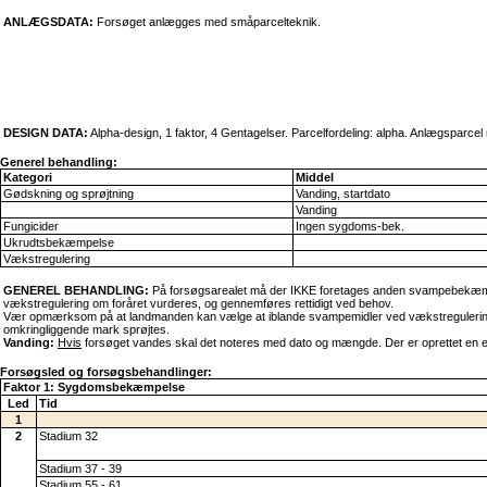
ANLÆGSDATA:
Forsøget anlægges med småparcelteknik.
DESIGN DATA:
Alpha-design, 1 faktor, 4 Gentagelser. Parcelfordeling: alpha. Anlægsparc
Generel behandling:
Kategori
Middel
Gødskning og sprøjtning
Vanding, startdato
Vanding
Fungicider
Ingen sygdoms-bek.
Ukrudtsbekæmpelse
Vækstregulering
GENEREL BEHANDLING:
På forsøgsarealet må der IKKE foretages anden svampebekæmpe
vækstregulering om foråret vurderes, og gennemføres rettidigt ved behov.
Vær opmærksom på at landmanden kan vælge at iblande svampemidler ved vækstregulering, i 
omkringliggende mark sprøjtes.
Vanding:
Hvis
forsøget vandes skal det noteres med dato og mængde. Der er oprettet en enkel
Forsøgsled og forsøgsbehandlinger:
Faktor 1: Sygdomsbekæmpelse
Led
Tid
1
2
Stadium 32
Stadium 37 - 39
Stadium 55 - 61