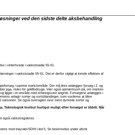
øsninger ved den sidste delte aksbehandling
lse i vinterhvede i vækststadie 55-61.
øsninger i vækststadie 55-61. Det er derfor vigtigt at kende effekten af
eforsøg i samme mark/område. Der må ikke anlægges forsøg i 2. og
eptember pga. risiko for goldfodsyge. Vær også opmærksom på, om marken
gt og ligger i et område med erfaringsvise angreb. Forsøgene anlægges i
nskes anlagt i sorter og sortsblandinger, som vurderes at blive
2026 sæsonen. Se også oversigten over mest dyrkede sorter og
Teknologisk Institut hurtigst muligt efter forsøget er tildelt. Når
t også vækstreguleres.
istens mod triazoler/SDHI i led 5. Se beskrivelse under afsnit