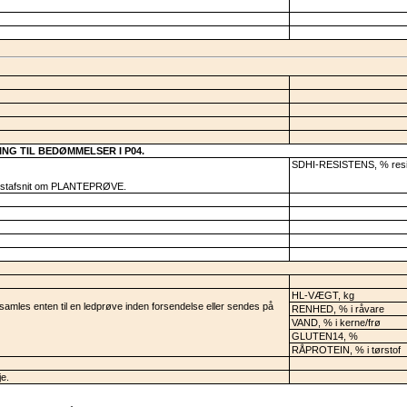
EDNING TIL BEDØMMELSER I P04.
SDHI-RESISTENS, % resist
tekstafsnit om PLANTEPRØVE.
HL-VÆGT, kg
samles enten til en ledprøve inden forsendelse eller sendes på
RENHED, % i råvare
VAND, % i kerne/frø
GLUTEN14, %
RÅPROTEIN, % i tørstof
je.