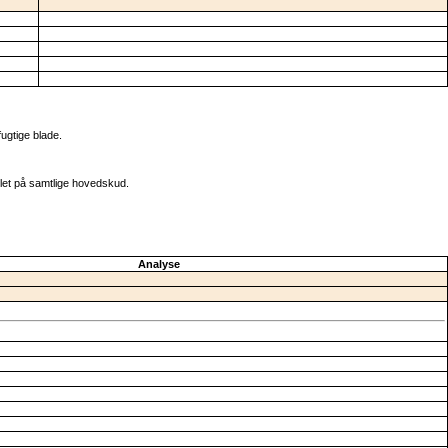
fugtige blade.
iklet på samtlige hovedskud.
Analyse