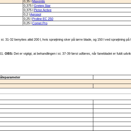
0,35 l
Maxentis
0,375 l
Greteg Star
0,375 l
Pictor Active
0,2 l
Agropol
0,25 l
Proline EC 250
0,25 l
Comet Pro
. 31-32 benyttes altid 200 l, hvis sprøjtning sker på tørre blade, og 150 l ved sprøjtning på 
-61.
OBS:
Det er vigtigt, at behandlingen i st. 37-39 først udføres, når fanebladet er fuldt udv
åleparameter