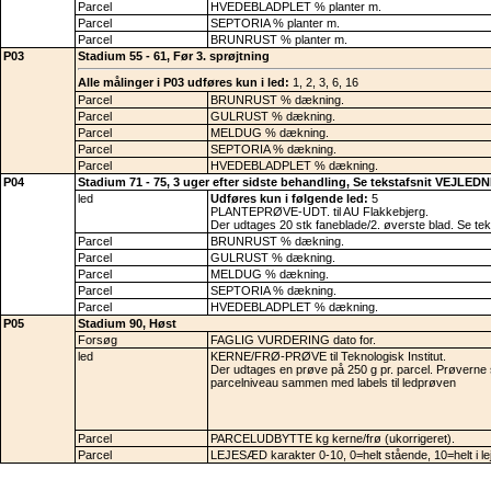
Parcel
HVEDEBLADPLET % planter m.
Parcel
SEPTORIA % planter m.
Parcel
BRUNRUST % planter m.
P03
Stadium 55 - 61, Før 3. sprøjtning
Alle målinger i P03 udføres kun i led:
1, 2, 3, 6, 16
Parcel
BRUNRUST % dækning.
Parcel
GULRUST % dækning.
Parcel
MELDUG % dækning.
Parcel
SEPTORIA % dækning.
Parcel
HVEDEBLADPLET % dækning.
P04
Stadium 71 - 75, 3 uger efter sidste behandling, Se tekstafsnit VEJL
led
Udføres kun i følgende led:
5
PLANTEPRØVE-UDT. til AU Flakkebjerg.
Der udtages 20 stk faneblade/2. øverste blad. Se 
Parcel
BRUNRUST % dækning.
Parcel
GULRUST % dækning.
Parcel
MELDUG % dækning.
Parcel
SEPTORIA % dækning.
Parcel
HVEDEBLADPLET % dækning.
P05
Stadium 90, Høst
Forsøg
FAGLIG VURDERING dato for.
led
KERNE/FRØ-PRØVE til Teknologisk Institut.
Der udtages en prøve på 250 g pr. parcel. Prøverne 
parcelniveau sammen med labels til ledprøven
Parcel
PARCELUDBYTTE kg kerne/frø (ukorrigeret).
Parcel
LEJESÆD karakter 0-10, 0=helt stående, 10=helt i le