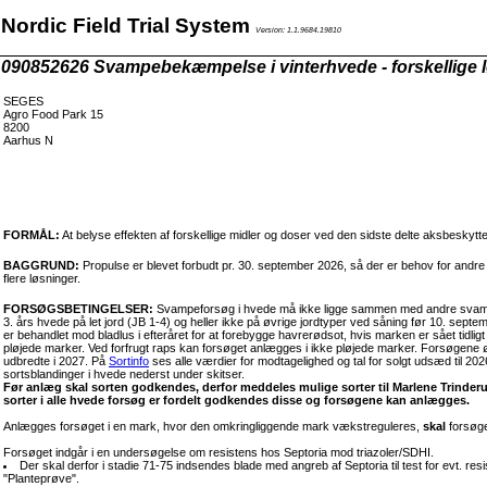
Nordic Field Trial System
Version: 1.1.9684.19810
090852626 Svampebekæmpelse i vinterhvede - forskellige l
SEGES
Agro Food Park 15
8200
Aarhus N
FORMÅL:
At belyse effekten af forskellige midler og doser ved den sidste delte aksbeskytte
BAGGRUND:
Propulse er blevet forbudt pr. 30. september 2026, så der er behov for andre l
flere løsninger.
FORSØGSBETINGELSER:
Svampeforsøg i hvede må ikke ligge sammen med andre svamp
3. års hvede på let jord (JB 1-4) og heller ikke på øvrige jordtyper ved såning før 10. s
er behandlet mod bladlus i efteråret for at forebygge havrerødsot, hvis marken er sået tidli
pløjede marker. Ved forfrugt raps kan forsøget anlægges i ikke pløjede marker. Forsøgene ø
udbredte i 2027. På
Sortinfo
ses alle værdier for modtagelighed og tal for solgt udsæd til 
sortsblandinger i hvede nederst under skitser.
Før anlæg skal sorten godkendes, derfor meddeles mulige sorter til Marlene Trinderup, 
sorter i alle hvede forsøg er fordelt godkendes disse og forsøgene kan anlægges.
Anlægges forsøget i en mark, hvor den omkringliggende mark vækstreguleres,
skal
forsøge
Forsøget indgår i en undersøgelse om resistens hos Septoria mod triazoler/SDHI.
Der skal derfor i stadie 71-75 indsendes blade med angreb af Septoria til test for evt. res
"Planteprøve".