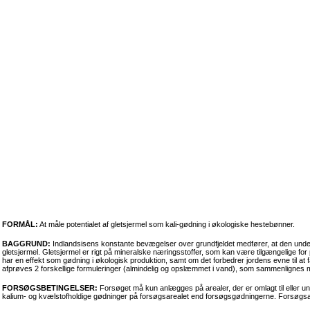
FORMÅL:
At måle potentialet af gletsjermel som kali-gødning i økologiske hestebønner.
BAGGRUND:
Indlandsisens konstante bevægelser over grundfjeldet medfører, at den underli
gletsjermel. Gletsjermel er rigt på mineralske næringsstoffer, som kan være tilgængelige fo
har en effekt som gødning i økologisk produktion, samt om det forbedrer jordens evne til at f
afprøves 2 forskellige formuleringer (almindelig og opslæmmet i vand), som sammenlignes m
FORSØGSBETINGELSER:
Forsøget må kun anlægges på arealer, der er omlagt til eller 
kalium- og kvælstofholdige gødninger på forsøgsarealet end forsøgsgødningerne. Forsøgsa