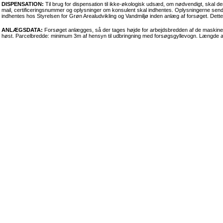
DISPENSATION:
Til brug for dispensation til ikke-økologisk udsæd, om nødvendigt, skal d
mail, certificeringsnummer og oplysninger om konsulent skal indhentes. Oplysningerne sendes
indhentes hos Styrelsen for Grøn Arealudvikling og Vandmiljø inden anlæg af forsøget. Dette 
ANLÆGSDATA:
Forsøget anlægges, så der tages højde for arbejdsbredden af de maskiner,
høst. Parcelbredde: minimum 3m af hensyn til udbringning med forsøgsgyllevogn. Længde af