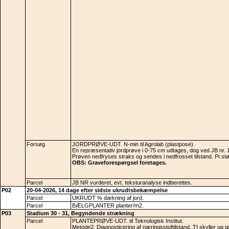
Forsøg
JORDPRØVE-UDT. N-min til Agrolab (plastpose).
En repræsentativ jordprøve i 0-75 cm udtages, dog ved JB nr. 1
Prøven nedfryses straks og sendes i nedfrosset tilstand. Pr.st
OBS: Graveforespørgsel foretages.
Parcel
JB NR vurderet, evt. teksturanalyse indberettes.
P02
20-04-2026, 14 dage efter sidste ukrudtsbekæmpelse
Parcel
UKRUDT % dækning af jord.
Parcel
BÆLGPLANTER planter/m2.
P03
Stadium 30 - 31, Begyndende strækning
Parcel
PLANTEPRØVE-UDT. til Teknologisk Institut.
Metode2: Diagnosticering af næringsstoftilstand. TI skyller og 