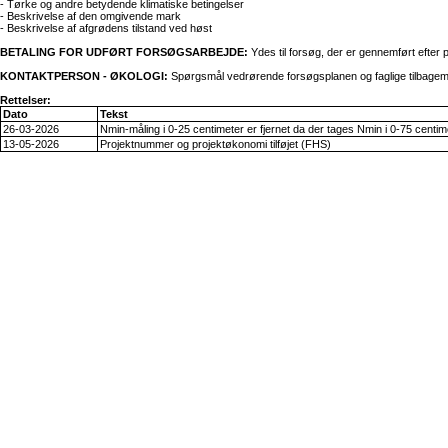
- Tørke og andre betydende klimatiske betingelser
- Beskrivelse af den omgivende mark
- Beskrivelse af afgrødens tilstand ved høst
BETALING FOR UDFØRT FORSØGSARBEJDE:
Ydes til forsøg, der er gennemført efter 
KONTAKTPERSON - ØKOLOGI:
Spørgsmål vedrørende forsøgsplanen og faglige tilbagemel
Rettelser:
Dato
Tekst
26-03-2026
Nmin-måling i 0-25 centimeter er fjernet da der tages Nmin i 0-75 centim
13-05-2026
Projektnummer og projektøkonomi tilføjet (FHS)