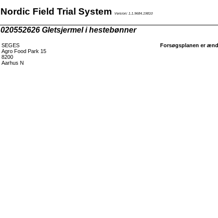
Nordic Field Trial System
Version: 1.1.9684.19810
020552626 Gletsjermel i hestebønner
SEGES
Forsøgsplanen er ændr
Agro Food Park 15
8200
Aarhus N