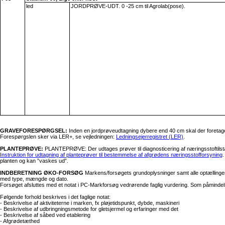
led
JORDPRØVE-UDT. 0 -25 cm til Agrolab(pose).
GRAVEFORESPØRGSEL:
Inden en jordprøveudtagning dybere end 40 cm skal der foretag
Forespørgslen sker via LER+, se vejledningen:
Ledningsejerregistret (LER)
.
PLANTEPRØVE:
PLANTEPRØVE: Der udtages prøver til diagnosticering af næringsstoftilstand
Instruktion for udtagning af planteprøver til bestemmelse af afgrødens næringsstofforsyning
.
planten og kan ”vaskes ud”.
INDBERETNING ØKO-FORSØG
Markens/forsøgets grundoplysninger samt alle optællinger,
med type, mængde og dato.
Forsøget afsluttes med et notat i PC-Markforsøg vedrørende faglig vurdering. Som påminde
Følgende forhold beskrives i det faglige notat:
- Beskrivelse af aktiviteterne i marken, fx pløjetidspunkt, dybde, maskineri
- Beskrivelse af udbringningsmetode for gletsjermel og erfaringer med det
- Beskrivelse af såbed ved etablering
- Afgrødetæthed