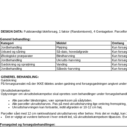
DESIGN DATA:
Fuldstændigt blokforsøg, 1 faktor (Randomiseret), 4 Gentagelser. Parcelf
Generel behandling:
Kategori
Middel
Omfang
Jordbehandling
Pløjning
Kun forsø
Udsæd og såning
Så-dato, hovedafgrøde
Kun forsø
Økologiske præparater
Blindharvning
Kun forsø
Jordbehandling
Ukrudts-harvning
Kun forsø
Gødskning og sprøjtning
Vanding
Kun forsø
Jordbehandling
Såbeds-harvning
Kun forsø
GENEREL BEHANDLING:
Gødskning:
På forsøgsarealet må der IKKE tildeles anden gødning end forsøgsgødningen angivet under
Ukrudtsbekæmpelse:
Oplysninger om ukrudtsbekæmpelse skal oprettes som behandlinger under forsøgsbehandlinge
Alle parceller blindstrigles; vær opmærksom på sådybden.
Alle parceller ukrudtsharves. Pas på med ukrudtsharvning lige omkring fremspiring
Ukrudtsharvningen kan fortsætte, indtil afgrøden er 10-12 cm høj.
Parceller sået med 12 cm rækkeafstand ukrudtsharves efter behov. Hvis det er muligt, k
Det er vigtigt at vurdere behovet i hver enkelt led, så ukrudtsbekæmpelsen tilpasses. Eve
Forsøgsled og forsøgsbehandlinger: