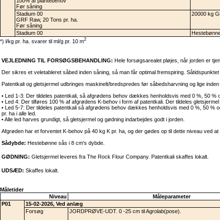
100% af plantebehov
Før såning
Stadium 00
20000 kg Gl
GRF Raw, 20 Tons pr. ha.
Før såning
Stadium 00
Hestebønn
2
*) l/kg pr. ha. svarer til ml/g pr. 10 m
VEJLEDNING TIL FORSØGSBEHANDLING:
Hele forsøgsarealet pløjes, når jorden er tje
Der sikres et veletableret såbed inden såning, så man får optimal fremspiring. Såtidspunktet er
Patentkali og gletsjermel udbringes maskinelt/bredspredes før såbedsharvning og lige inden
• Led 1-3: Der tildeles patentkali, så afgrødens behov dækkes henholdsvis med 0 %, 50 % og
• Led 4: Der tilføres 100 % af afgrødens K-behov i form af patentkali. Der tildeles gletsjerm
• Led 5-7: Der tildeles patentkali så afgrødens behov dækkes henholdsvis med 0 %, 50 % og 1
pr. ha i alle led.
• Alle led harves grundigt, så gletsjermel og gødning indarbejdes godt i jorden.
Afgrøden har et forventet K-behov på 40 kg K pr. ha, og der gødes op til dette niveau ved at ti
Sådybde:
Hestebønne sås i 8 cm's dybde.
GØDNING:
Gletsjermel leveres fra The Rock Flour Company. Patentkali skaffes lokalt.
UDSÆD:
Skaffes lokalt.
Måletider
Niveau
Måleparameter
P01
15-02-2026, Ved anlæg
Forsøg
JORDPRØVE-UDT. 0 -25 cm til Agrolab(pose).