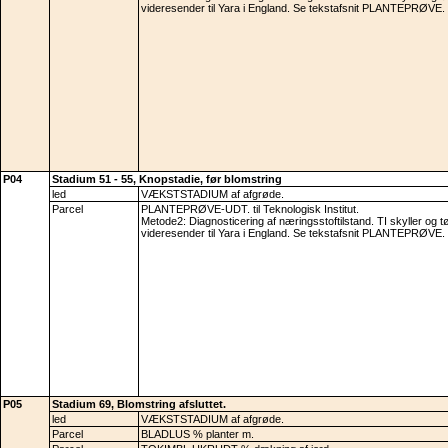
videresender til Yara i England. Se tekstafsnit PLANTEPRØVE.
P04
Stadium 51 - 55, Knopstadie, før blomstring
led
VÆKSTSTADIUM af afgrøde.
Parcel
PLANTEPRØVE-UDT. til Teknologisk Institut.
Metode2: Diagnosticering af næringsstoftilstand. TI skyller og 
videresender til Yara i England. Se tekstafsnit PLANTEPRØVE.
P05
Stadium 69, Blomstring afsluttet.
led
VÆKSTSTADIUM af afgrøde.
Parcel
BLADLUS % planter m.