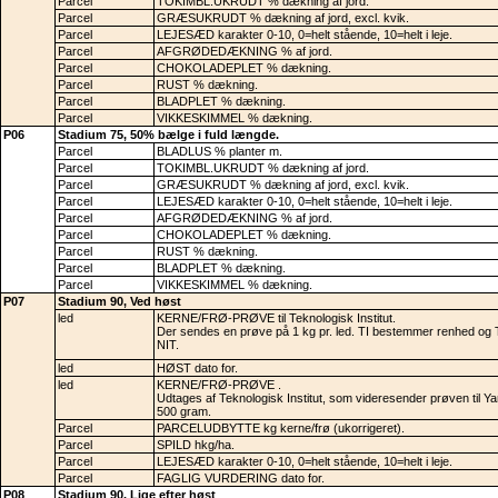
Parcel
TOKIMBL.UKRUDT % dækning af jord.
Parcel
GRÆSUKRUDT % dækning af jord, excl. kvik.
Parcel
LEJESÆD karakter 0-10, 0=helt stående, 10=helt i leje.
Parcel
AFGRØDEDÆKNING % af jord.
Parcel
CHOKOLADEPLET % dækning.
Parcel
RUST % dækning.
Parcel
BLADPLET % dækning.
Parcel
VIKKESKIMMEL % dækning.
P06
Stadium 75, 50% bælge i fuld længde.
Parcel
BLADLUS % planter m.
Parcel
TOKIMBL.UKRUDT % dækning af jord.
Parcel
GRÆSUKRUDT % dækning af jord, excl. kvik.
Parcel
LEJESÆD karakter 0-10, 0=helt stående, 10=helt i leje.
Parcel
AFGRØDEDÆKNING % af jord.
Parcel
CHOKOLADEPLET % dækning.
Parcel
RUST % dækning.
Parcel
BLADPLET % dækning.
Parcel
VIKKESKIMMEL % dækning.
P07
Stadium 90, Ved høst
led
KERNE/FRØ-PRØVE til Teknologisk Institut.
Der sendes en prøve på 1 kg pr. led. TI bestemmer renhed og 
NIT.
led
HØST dato for.
led
KERNE/FRØ-PRØVE .
Udtages af Teknologisk Institut, som videresender prøven til Y
500 gram.
Parcel
PARCELUDBYTTE kg kerne/frø (ukorrigeret).
Parcel
SPILD hkg/ha.
Parcel
LEJESÆD karakter 0-10, 0=helt stående, 10=helt i leje.
Parcel
FAGLIG VURDERING dato for.
P08
Stadium 90, Lige efter høst