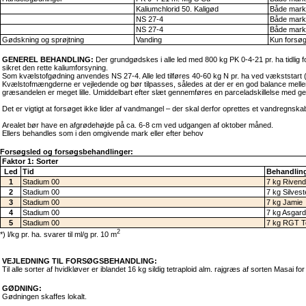
Kaliumchlorid 50. Kaligød
Både mark
NS 27-4
Både mark
NS 27-4
Både mark
Gødskning og sprøjtning
Vanding
Kun forsø
GENEREL BEHANDLING:
Der grundgødskes i alle led med 800 kg PK 0-4-21 pr. ha tidlig f
sikret den rette kaliumforsyning.
Som kvælstofgødning anvendes NS 27-4. Alle led tilføres 40-60 kg N pr. ha ved vækststart (ca. 
Kvælstofmængderne er vejledende og bør tilpasses, således at der er en god balance mellem 
græsandelen er meget lille. Umiddelbart efter slæt gennemføres en parceladskillelse med g
Det er vigtigt at forsøget ikke lider af vandmangel – der skal derfor oprettes et vandregns
Arealet bør have en afgrødehøjde på ca. 6-8 cm ved udgangen af oktober måned.
Ellers behandles som i den omgivende mark eller efter behov
Forsøgsled og forsøgsbehandlinger:
Faktor 1: Sorter
Led
Tid
Behandling
1
Stadium 00
7 kg Rivend
2
Stadium 00
7 kg Silvest
3
Stadium 00
7 kg Jamie
4
Stadium 00
7 kg Asgard
5
Stadium 00
7 kg RGT T
2
*) l/kg pr. ha. svarer til ml/g pr. 10 m
VEJLEDNING TIL FORSØGSBEHANDLING:
Til alle sorter af hvidkløver er iblandet 16 kg sildig tetraploid alm. rajgræs af sorten Masai f
GØDNING:
Gødningen skaffes lokalt.