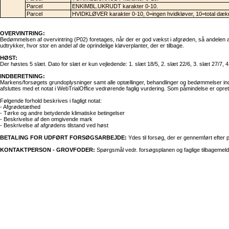
Parcel
ENKIMBL.UKRUDT karakter 0-10.
Parcel
HVIDKLØVER karakter 0-10, 0=ingen hvidkløver, 10=total dæk
OVERVINTRING:
Bedømmelsen af overvintring (P02) foretages, når der er god vækst i afgrøden, så andelen 
udtrykker, hvor stor en andel af de oprindelige kløverplanter, der er tilbage.
HØST:
Der høstes 5 slæt. Dato for slæt er kun vejledende: 1. slæt 18/5, 2. slæt 22/6, 3. slæt 27/7, 4
INDBERETNING:
Markens/forsøgets grundoplysninger samt alle optællinger, behandlinger og bedømmelser indb
afsluttes med et notat i WebTrialOffice vedrørende faglig vurdering. Som påmindelse er op
Følgende forhold beskrives i fagligt notat:
- Afgrødetæthed
- Tørke og andre betydende klimatiske betingelser
- Beskrivelse af den omgivende mark
- Beskrivelse af afgrødens tilstand ved høst
BETALING FOR UDFØRT FORSØGSARBEJDE:
Ydes til forsøg, der er gennemført efter 
KONTAKTPERSON - GROVFODER:
Spørgsmål vedr. forsøgsplanen og faglige tilbagemeldi