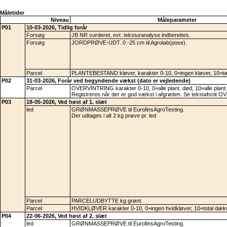
Måletider
Niveau
Måleparameter
P01
10-03-2026, Tidlig forår
Forsøg
JB NR vurderet, evt. teksturanalyse indberettes.
Forsøg
JORDPRØVE-UDT. 0 -25 cm til Agrolab(pose).
Parcel
PLANTEBESTAND kløver, karakter 0-10, 0=ingen kløver, 10=tæ
P02
31-03-2026, Forår ved begyndende vækst (dato er vejledende)
Parcel
OVERVINTRING karakter 0-10, 0=alle plant. død, 10=alle plant. 
Registreres når der er god vækst i afgrøden. Se tekstafsnit
P03
18-05-2026, Ved høst af 1. slæt
led
GRØNMASSEPRØVE til EurofinsAgroTesting.
Der udtages i alt 2 kg prøve pr. led
Parcel
PARCELUDBYTTE kg grønt.
Parcel
HVIDKLØVER karakter 0-10, 0=ingen hvidkløver, 10=total dæk
P04
22-06-2026, Ved høst af 2. slæt
led
GRØNMASSEPRØVE til EurofinsAgroTesting.