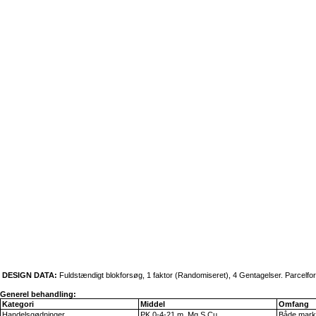
DESIGN DATA:
Fuldstændigt blokforsøg, 1 faktor (Randomiseret), 4 Gentagelser. Parcelf
Generel behandling:
Kategori
Middel
Omfang
Handelsgødninger
PK 0-4-21 m. Mg S Cu
Både mark