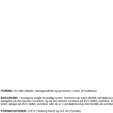
FORMÅL:
At måle udbytte, næringsindhold og persistens i sorter af hvidkløver.
BAGGRUND:
I forsøgene indgår forskellige sorter. Sorterne kan være tilmeldt værdiafprø
optagelse på den danske sortsliste, og via den danske sortsliste på EU's fælles sortsliste.
enten optaget på EU's fælles sortsliste, eller de er i værdiafprøvning med henblik på sortsli
FORSØGSSTEDER:
LFE 6 (Ytteborg Nord) og LFE 44 (Tystofte)