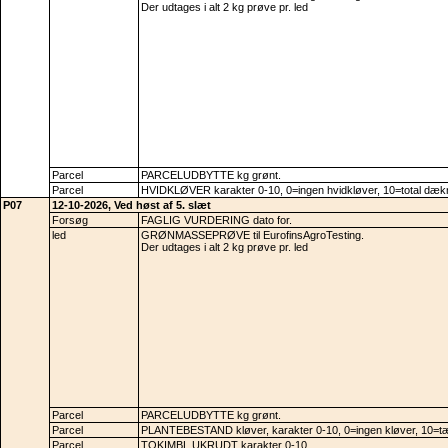
Der udtages i alt 2 kg prøve pr. led
Parcel
PARCELUDBYTTE kg grønt.
Parcel
HVIDKLØVER karakter 0-10, 0=ingen hvidkløver, 10=total dæk
P07
12-10-2026, Ved høst af 5. slæt
Forsøg
FAGLIG VURDERING dato for.
led
GRØNMASSEPRØVE til EurofinsAgroTesting.
Der udtages i alt 2 kg prøve pr. led
Parcel
PARCELUDBYTTE kg grønt.
Parcel
PLANTEBESTAND kløver, karakter 0-10, 0=ingen kløver, 10=tæ
Parcel
TOKIMBL.UKRUDT karakter 0-10.