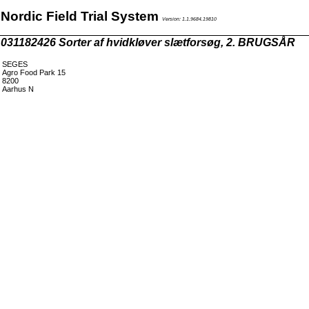
Nordic Field Trial System
Version: 1.1.9684.19810
031182426 Sorter af hvidkløver slætforsøg, 2. BRUGSÅR
SEGES
Agro Food Park 15
8200
Aarhus N