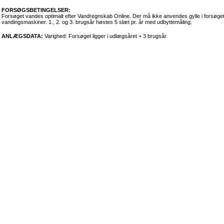
FORSØGSBETINGELSER:
Forsøget vandes optimalt efter Vandregnskab Online. Der må ikke anvendes gylle i forsøge
vandingsmaskiner. 1., 2. og 3. brugsår høstes 5 slæt pr. år med udbyttemåling.
ANLÆGSDATA:
Varighed: Forsøget ligger i udlægsåret + 3 brugsår.