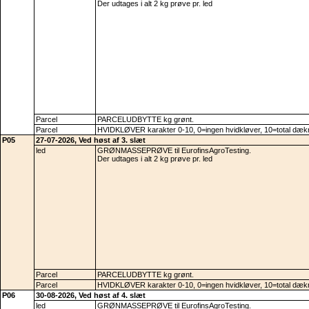
Der udtages i alt 2 kg prøve pr. led
Parcel
PARCELUDBYTTE kg grønt.
Parcel
HVIDKLØVER karakter 0-10, 0=ingen hvidkløver, 10=total dæk
P05
27-07-2026, Ved høst af 3. slæt
led
GRØNMASSEPRØVE til EurofinsAgroTesting.
Der udtages i alt 2 kg prøve pr. led
Parcel
PARCELUDBYTTE kg grønt.
Parcel
HVIDKLØVER karakter 0-10, 0=ingen hvidkløver, 10=total dæk
P06
30-08-2026, Ved høst af 4. slæt
led
GRØNMASSEPRØVE til EurofinsAgroTesting.