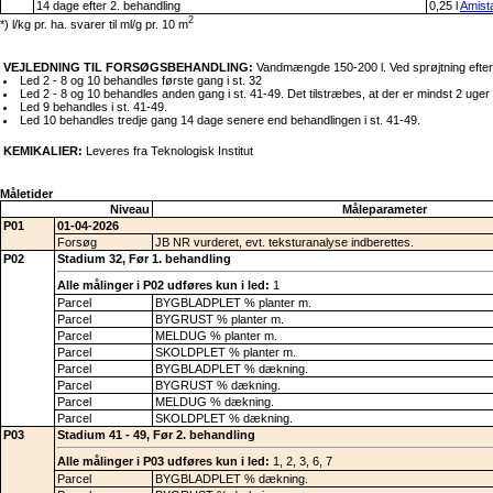
14 dage efter 2. behandling
0,25 l
Amist
2
*) l/kg pr. ha. svarer til ml/g pr. 10 m
VEJLEDNING TIL FORSØGSBEHANDLING:
Vandmængde 150-200 l. Ved sprøjtning efter st
Led 2 - 8 og 10 behandles første gang i st. 32
Led 2 - 8 og 10 behandles anden gang i st. 41-49. Det tilstræbes, at der er mindst 2 uger
Led 9 behandles i st. 41-49.
Led 10 behandles tredje gang 14 dage senere end behandlingen i st. 41-49.
KEMIKALIER:
Leveres fra Teknologisk Institut
Måletider
Niveau
Måleparameter
P01
01-04-2026
Forsøg
JB NR vurderet, evt. teksturanalyse indberettes.
P02
Stadium 32, Før 1. behandling
Alle målinger i P02 udføres kun i led:
1
Parcel
BYGBLADPLET % planter m.
Parcel
BYGRUST % planter m.
Parcel
MELDUG % planter m.
Parcel
SKOLDPLET % planter m.
Parcel
BYGBLADPLET % dækning.
Parcel
BYGRUST % dækning.
Parcel
MELDUG % dækning.
Parcel
SKOLDPLET % dækning.
P03
Stadium 41 - 49, Før 2. behandling
Alle målinger i P03 udføres kun i led:
1, 2, 3, 6, 7
Parcel
BYGBLADPLET % dækning.