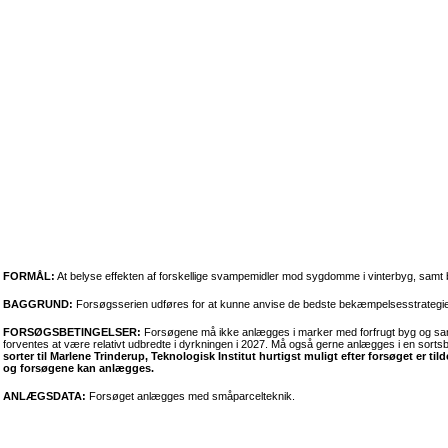
FORMÅL:
At belyse effekten af forskellige svampemidler mod sygdomme i vinterbyg, samt be
BAGGRUND:
Forsøgsserien udføres for at kunne anvise de bedste bekæmpelsesstrategie
FORSØGSBETINGELSER:
Forsøgene må ikke anlægges i marker med forfrugt byg og samti
forventes at være relativt udbredte i dyrkningen i 2027. Må også gerne anlægges i en sorts
sorter til Marlene Trinderup, Teknologisk Institut hurtigst muligt efter forsøget er tild
og forsøgene kan anlægges.
ANLÆGSDATA:
Forsøget anlægges med småparcelteknik.