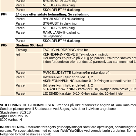
Parcel
BYGRUST % dækning.
Parcel
MELDUG % dækning.
Parcel
SKOLDPLET % dækning.
P04
14 dage efter sidste behandling, Se vejledning
Parcel
BYGBLADPLET % dækning.
Parcel
BYGRUST % dækning.
Parcel
MELDUG % dækning.
Parcel
RAMULARIA % dækning.
Se vejledning
Parcel
SKOLDPLET % dækning.
P05
Stadium 90, Høst
Forsøg
FAGLIG VURDERING dato for.
led
KERNE/FRØ-PRØVE til Teknologisk Institut.
Der udtages en prøve på 250 g pr. parcel. Prøverne samles ente
inden forsendelse eller sendes på parcelniveau sammen med lab
Parcel
PARCELUDBYTTE kg kerne/frø (ukorrigeret).
Parcel
Udføres kun i følgende led:
1, 2
AKSNEDKNÆKNING karakter 0-10, 0=ingen aksnedknækn. 10=
Parcel
Udføres kun i følgende led:
1, 2
STRÅNEDKNÆKNING karakter 0-10, 0=ingen nedknækn., 10 t
Parcel
LEJESÆD karakter 0-10, 0=helt stående, 10=helt i leje.
VEJLEDNING TIL BEDØMMELSER:
Vær obs på ikke at forveksle angreb af Ramularia med
Send en planteprøve til Skadestuen ved Seges, hvis du er i tvivl om angrebene:
Skadestuen, SEGES
Agro Food Park 15
8200 Aarhus N
INDBERETNING:
Markens/forsøgets grundoplysninger samt alle optællinger, behandlinger o
og dato. Forsøget afsluttes med et notat i WebTrialOffice vedrørende faglig vurdering. So
Følgende forhold beskrives i notat: