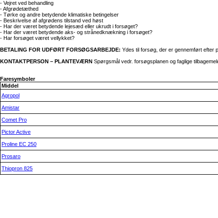
- Vejret ved behandling
- Afgrødetæthed
- Tørke og andre betydende klimatiske betingelser
- Beskrivelse af afgrødens tilstand ved høst
- Har der været betydende lejesæd eller ukrudt i forsøget?
- Har der været betydende aks- og strånedknækning i forsøget?
- Har forsøget været vellykket?
BETALING FOR UDFØRT FORSØGSARBEJDE:
Ydes til forsøg, der er gennemført efter 
KONTAKTPERSON – PLANTEVÆRN
Spørgsmål vedr. forsøgsplanen og faglige tilbagemeldi
Faresymboler
Middel
Agropol
Amistar
Comet Pro
Pictor Active
Proline EC 250
Prosaro
Thiopron 825