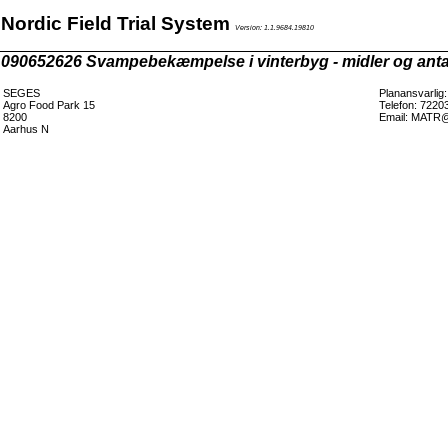
Nordic Field Trial System
Version: 1.1.9684.19810
090652626 Svampebekæmpelse i vinterbyg - midler og anta
SEGES
Planansvarlig
Agro Food Park 15
Telefon: 7220
8200
Email: MATR@
Aarhus N