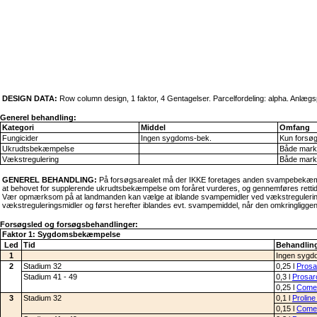
DESIGN DATA:
Row column design, 1 faktor, 4 Gentagelser. Parcelfordeling: alpha. Anlæ
Generel behandling:
Kategori
Middel
Omfang
Fungicider
Ingen sygdoms-bek.
Kun forsø
Ukrudtsbekæmpelse
Både mark
Vækstregulering
Både mark
GENEREL BEHANDLING:
På forsøgsarealet må der IKKE foretages anden svampebekæmpel
at behovet for supplerende ukrudtsbekæmpelse om foråret vurderes, og gennemføres rettidig
Vær opmærksom på at landmanden kan vælge at iblande svampemidler ved vækstregulering, i
vækstreguleringsmidler og først herefter iblandes evt. svampemiddel, når den omkringligge
Forsøgsled og forsøgsbehandlinger:
Faktor 1: Sygdomsbekæmpelse
Led
Tid
Behandling
1
Ingen sygd
2
Stadium 32
0,25 l
Prosa
Stadium 41 - 49
0,3 l
Prosar
0,25 l
Comet
3
Stadium 32
0,1 l
Prolin
0,15 l
Comet