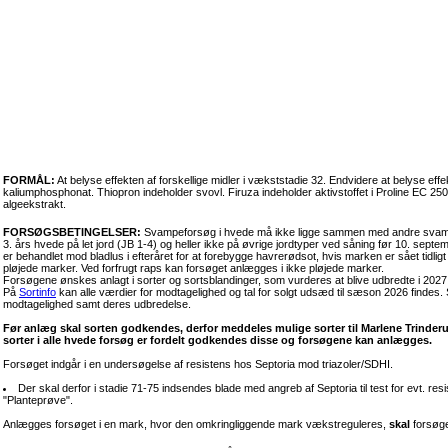
FORMÅL:
At belyse effekten af forskellige midler i vækststadie 32. Endvidere at belyse effe
kaliumphosphonat. Thiopron indeholder svovl. Firuza indeholder aktivstoffet i Proline EC 25
algeekstrakt.
FORSØGSBETINGELSER:
Svampeforsøg i hvede må ikke ligge sammen med andre svamp
3. års hvede på let jord (JB 1-4) og heller ikke på øvrige jordtyper ved såning før 10. s
er behandlet mod bladlus i efteråret for at forebygge havrerødsot, hvis marken er sået tidli
pløjede marker. Ved forfrugt raps kan forsøget anlægges i ikke pløjede marker.
Forsøgene ønskes anlagt i sorter og sortsblandinger, som vurderes at blive udbredte i 2027
På
Sortinfo
kan alle værdier for modtagelighed og tal for solgt udsæd til sæson 2026 findes
modtagelighed samt deres udbredelse.
Før anlæg skal sorten godkendes, derfor meddeles mulige sorter til Marlene Trinderup, 
sorter i alle hvede forsøg er fordelt godkendes disse og forsøgene kan anlægges.
Forsøget indgår i en undersøgelse af resistens hos Septoria mod triazoler/SDHI.
Der skal derfor i stadie 71-75 indsendes blade med angreb af Septoria til test for evt. res
"Planteprøve".
Anlægges forsøget i en mark, hvor den omkringliggende mark vækstreguleres,
skal
forsøge