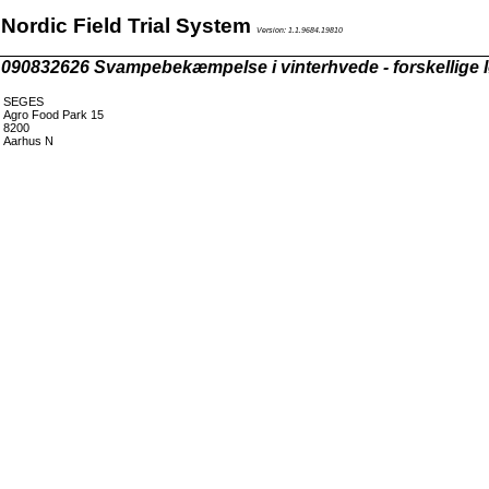
Nordic Field Trial System
Version: 1.1.9684.19810
090832626 Svampebekæmpelse i vinterhvede - forskellige løs
SEGES
Agro Food Park 15
8200
Aarhus N