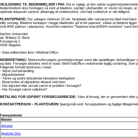
VEJLEDNING TIL BEDØMMELSER I P04:
Det er vigtigt, at den sidste sygdomsbedømmelse b
bedømmelsen ikke foretages så sent at bladene, særligt i ubehandlet, er visnet så meget, at 
optimale tidspunkt varierer afhængig af smittetrykket, ved højt smittetryk er det tidligere.
PLANTEPRØVE:
Der udtages minimum 20 stk. faneblade eller næstøverste blad med klare 
eller onsdag. Bladene fasttapes i begge bladender på et A4-papirark, sådan at bladene ligger
(må IKKE pakkes i plastpose). Kuverten mærkes "Septoria-triazol/SDHI-resistens" samt for
Aarhus Universitet
att: Brittany D. Beck
Forsøgsvej 1
4200 Slagelse
- Data indberettes ikke i Webtrial Office.
INDBERETNING:
Markens/forsøgets grundoplysninger samt alle optællinger, behandlinger o
og dato. Forsøget afsluttes med et notat i WebTrialOffice vedrørende faglig vurdering. So
Følgende forhold beskrives i notat:
- Vejret ved behandling
- Afgrødetæthed
- Tørke og andre betydende klimatiske betingelser
- Beskrivelse af afgrødens tilstand ved høst
- Har lejesæd eller ukrudt været et problem i forsøget?
- Har forsøget været vellykket?
BETALING FOR UDFØRT FORSØGSARBEJDE:
Ydes til forsøg, der er gennemført efter 
KONTAKTPERSON – PLANTEVÆRN
Spørgsmål vedr. forsøgsplanen og faglige tilbagemeldi
Faresymboler
Middel
Agropol
Aquicine Duo