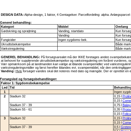
DESIGN DATA:
Alpha-design, 1 faktor, 4 Gentagelser. Parcelfordeling: alpha. Anlægsparc
Generel behandling:
Kategori
Middel
Omfang
Gødskning og sprøjtning
Vanding, startdato
Kun forsø
Vanding
Kun forsø
Fungicider
Ingen sygdoms-bek.
Kun forsø
Ukrudtsbekæmpelse
Både mark
Vækstregulering
Både mark
GENEREL BEHANDLING:
På forsøgsarealet må der IKKE foretages anden svampebekæmpel
at behovet for supplerende ukrudtsbekæmpelse og vækstregulering om foråret vurderes, og
Vær opmærksom på at landmanden kan vælge at iblande svampemidler ved vækstregulering, i
vækstreguleringsmidler og først herefter iblandes evt. svampemiddel, når den omkringligge
Vanding:
Hvis
forsøget vandes skal det noteres med dato og mængde. Der er oprettet en enkel
Forsøgsled og forsøgsbehandlinger:
Faktor 1: Sygdomsbekæmpelse
Led
Tid
Behandling
1
Ingen sygd
2
Stadium 32
0,15 l
Proli
0,15 l
Comet
Stadium 37 - 39
0,75 l
Balay
Stadium 55 - 61
0,35 l
Propu
0,15 l
Folic
3
Stadium 32
0,15 l
Proli
0,15 l
Comet
Stadium 37 - 39
0,5 l
Greteg