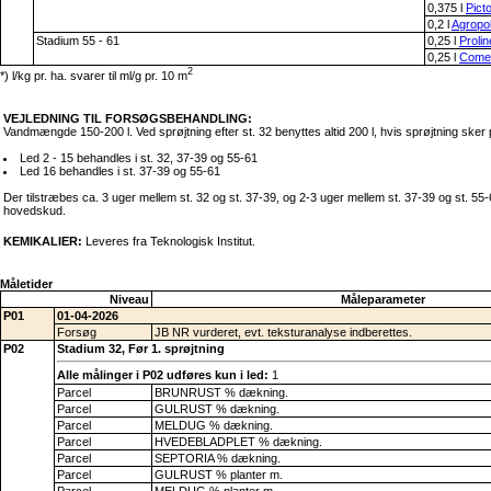
0,375 l
Pict
0,2 l
Agropo
Stadium 55 - 61
0,25 l
Proli
0,25 l
Comet
2
*) l/kg pr. ha. svarer til ml/g pr. 10 m
VEJLEDNING TIL FORSØGSBEHANDLING:
Vandmængde 150-200 l. Ved sprøjtning efter st. 32 benyttes altid 200 l, hvis sprøjtning sker p
Led 2 - 15 behandles i st. 32, 37-39 og 55-61
Led 16 behandles i st. 37-39 og 55-61
Der tilstræbes ca. 3 uger mellem st. 32 og st. 37-39, og 2-3 uger mellem st. 37-39 og st. 55
hovedskud.
KEMIKALIER:
Leveres fra Teknologisk Institut.
Måletider
Niveau
Måleparameter
P01
01-04-2026
Forsøg
JB NR vurderet, evt. teksturanalyse indberettes.
P02
Stadium 32, Før 1. sprøjtning
Alle målinger i P02 udføres kun i led:
1
Parcel
BRUNRUST % dækning.
Parcel
GULRUST % dækning.
Parcel
MELDUG % dækning.
Parcel
HVEDEBLADPLET % dækning.
Parcel
SEPTORIA % dækning.
Parcel
GULRUST % planter m.
Parcel
MELDUG % planter m.