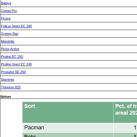
Balaya
Comet Pro
Firuza
Folicur Xpert EC 240
Greteg Star
Maxentis
Pictor Active
Proline EC 250
Proline Xpert EC 240
Propulse SE 250
Stavento
Thiopron 825
Skitser