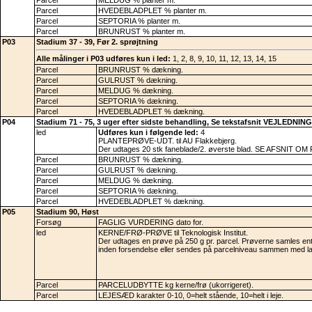
Parcel
HVEDEBLADPLET % planter m.
Parcel
SEPTORIA % planter m.
Parcel
BRUNRUST % planter m.
P03
Stadium 37 - 39, Før 2. sprøjtning
Alle målinger i P03 udføres kun i led:
1, 2, 8, 9, 10, 11, 12, 13, 14, 15
Parcel
BRUNRUST % dækning.
Parcel
GULRUST % dækning.
Parcel
MELDUG % dækning.
Parcel
SEPTORIA % dækning.
Parcel
HVEDEBLADPLET % dækning.
P04
Stadium 71 - 75, 3 uger efter sidste behandling, Se tekstafsnit VEJLEDN
led
Udføres kun i følgende led:
4
PLANTEPRØVE-UDT. til AU Flakkebjerg.
Der udtages 20 stk faneblade/2. øverste blad. SE AFSNIT 
Parcel
BRUNRUST % dækning.
Parcel
GULRUST % dækning.
Parcel
MELDUG % dækning.
Parcel
SEPTORIA % dækning.
Parcel
HVEDEBLADPLET % dækning.
P05
Stadium 90, Høst
Forsøg
FAGLIG VURDERING dato for.
led
KERNE/FRØ-PRØVE til Teknologisk Institut.
Der udtages en prøve på 250 g pr. parcel. Prøverne samles ente
inden forsendelse eller sendes på parcelniveau sammen med lab
Parcel
PARCELUDBYTTE kg kerne/frø (ukorrigeret).
Parcel
LEJESÆD karakter 0-10, 0=helt stående, 10=helt i leje.