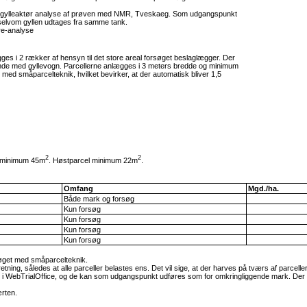
ører gylleaktør analyse af prøven med NMR, Tveskaeg. Som udgangspunkt
 selvom gyllen udtages fra samme tank.
 re-analyse
s i 2 rækker af hensyn til det store areal forsøget beslaglægger. Der
vende med gyllevogn. Parcellerne anlægges i 3 meters bredde og minimum
d småparcelteknik, hvilket bevirker, at der automatisk bliver 1,5
2
2
el minimum 45m
. Høstparcel minimum 22m
.
Omfang
Mgd./ha.
Både mark og forsøg
Kun forsøg
Kun forsøg
Kun forsøg
Kun forsøg
søget med småparcelteknik.
ng, således at alle parceller belastes ens. Det vil sige, at der harves på tværs af parcell
 i WebTrialOffice, og de kan som udgangspunkt udføres som for omkringliggende mark. Der 
ærten.