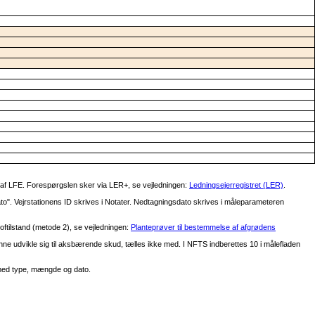
af LFE. Forespørgslen sker via LER+, se vejledningen:
Ledningsejerregistret (LER)
.
". Vejrstationens ID skrives i Notater. Nedtagningsdato skrives i måleparameteren
oftilstand (metode 2), se vejledningen:
Planteprøver til bestemmelse af afgrødens
kunne udvikle sig til aksbærende skud, tælles ikke med. I NFTS indberettes 10 i målefladen
 med type, mængde og dato.