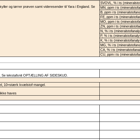
SVOVL, % i ts (mineralsto
kyller og tørrer prøven samt videresender til Yara i England. Se
MN, ppm i ts (mineralstof
B, ppm i ts (mineralstofan
FE, ppm i ts (mineralstofa
MO, ppm i ts (mineralstof
ZN, ppm i ts (mineralstofa
N, % i ts (mineralstofanal
P, % i ts (mineralstofanaly
K, % i ts (mineralstofanal
MG, % i ts (mineralstofan
CA, % i ts (mineralstofana
CU, ppm i ts (mineralstof
nter. Se tekstafsnit OPTÆLLING AF SIDESKUD.
, 10=stærk kvælstof-mangel.
 ikke haves