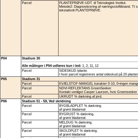
Parcel
PLANTEPRØVE-UDT. til Teknologisk Institut.
Metode2: Diagnosticering af næringsstoftilstand. TI s
tekstafsnit PLANTEPRØVE.
P04
Stadium 30
Alle målinger i P04 udføres kun i led:
1, 2, 11, 12
Parcel
SIDESKUD /plante.
I hver parcel registreres antal sideskud på 20 pla
P05
Stadium 31
Parcel
KVÆLSTOF-MANGEL karakter 0-10, 0=ingen mangel
Parcel
NDVI-REFLEKTANS GreenSeeker.
Kontakt venligst Casper Laursen, hvis Greenseeker
Parcel
UKRUDT % dækning af jord.
P06
Stadium 51 - 59, Ved skridning
Parcel
BYGBLADPLET % dækning.
af grønt bladareal
Parcel
BYGRUST % dækning.
af grønt bladareal
Parcel
MELDUG % dækning.
af grønt bladareal
Parcel
SKOLDPLET % dækning.
af grønt bladareal