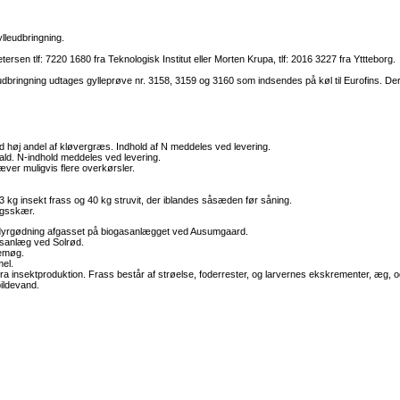
lleudbringning.
tersen tlf: 7220 1680 fra Teknologisk Institut eller Morten Krupa, tlf: 2016 3227 fra Yttteborg.
udbringning udtages gylleprøve nr. 3158, 3159 og 3160 som indsendes på køl til Eurofins. D
 høj andel af kløvergræs. Indhold af N meddeles ved levering.
ald. N-indhold meddeles ved levering.
ver muligvis flere overkørsler.
3 kg insekt frass og 40 kg struvit, der iblandes såsæden før såning.
ngsskær.
sdyrgødning afgasset på biogasanlægget ved Ausumgaard.
asanlæg ved Solrød.
semøg.
el.
fra insektproduktion. Frass består af strøelse, foderrester, og larvernes ekskrementer, æg, o
ildevand.