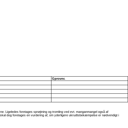
Gprovnr.
erne. Ligeledes foretages sprøjtning og tromling ved evt. manganmangel også af
skal dog foretages en vurdering af, om yderligere ukrudtsbekæmpelse er nødvendigt i