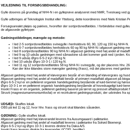
VEJLEDNING TIL FORSØGSBEHANDLING:
Gylle doseres på grundlag af NH4-N i en gylleprøve analyseret med NMR, Tveskaeg ved gy
Gylle udbringes af Teknologisk Institut eller Ytteborg, dette koordineres med Niels Kristian Pe
Forsøgsarealet pløjes og pakkes, hvorefter der sortjordsnedfældes. I forbindelse med gylle
de afgassede gylletyper.
Gødningstildelinger, mængde og metode:
I led 2-5 sortjordsnedfældes svinegylle i henholdsvis 60, 90, 120 og 150 kg NH4-N.
I led 6-7 sortjordsnedfældes henholdsvis 60 og 90 kg NH4-N i afgasset gødning med
I led 8 sortjordsnedfældes 90 kg NH4-N i afgasset gødning med høj andel af madaff
I led 9 og 10 udsås gødningen med såmaskine så det kommer godt ned i jorden. Kræ
I led 9 udsås Øgro 6-5-2 kyl i 90 kg N.
I led 10 udsås Øgro 10-3-1 i 120 kg N.
I led 11 og 12 sortjordsnedfældes 58 kg NH4-N i svinegylle, og der placeres hhv. 26
Kan der ikke iblandes store mængder gødning (frass), må det placeres med gødni
Afgasset gødning med høj andel af kløvergræs består af en blanding af kløvergræs og hu
Afgasset gødning med høj andel af madaffald består af primært madaffald afgasset på biog
Øgro 6-5-2 kyl er en pelleteret organisk handelsgødning bestående af kød-benmel og høn
Øgro 10-3-1 er en pelleteret organisk handelsgødning bestående af hovedsageligt kød-benm
Insekt Frass er en organisk, pelleteret gødning baseret på tørret og presset affaldsprodukt 
Struvit (magnesiumammoniumfosfat) er et recirkuleret gødningsprodukt, der udvindes fra sp
UDSÆD:
Skaffes lokalt.
OBS på led 11 og 12, hvor hhv. frass og struvit skal iblandes såsæden.
GØDNING:
Gylle skaffes lokalt.
Afgasset gødning med høj kløverandel leveres fra Ausumgaaard i palletanke.
Afgasset gødning med høj andel af madaffald leveres i palletanke fra Solrød Bioenergi.
Øgro 6-5-2 kyl og Øgro 10-3-1 leveres direkte fra Daka A/S.
Insekt frass leveres direkte fra leverandør (ICOEL bestiller).