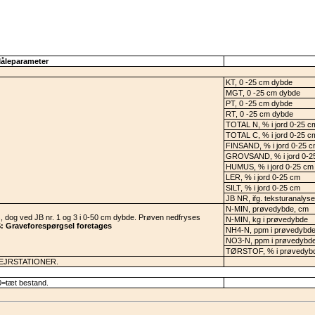
åleparameter
KT, 0 -25 cm dybde
MGT, 0 -25 cm dybde
PT, 0 -25 cm dybde
RT, 0 -25 cm dybde
TOTAL N, % i jord 0-25 c
TOTAL C, % i jord 0-25 c
FINSAND, % i jord 0-25 
GROVSAND, % i jord 0-2
HUMUS, % i jord 0-25 cm
LER, % i jord 0-25 cm
SILT, % i jord 0-25 cm
JB NR, ifg. teksturanalys
N-MIN, prøvedybde, cm
, dog ved JB nr. 1 og 3 i 0-50 cm dybde. Prøven nedfryses
N-MIN, kg i prøvedybde
 Graveforespørgsel foretages
NH4-N, ppm i prøvedybd
NO3-N, ppm i prøvedybd
TØRSTOF, % i prøvedyb
VEJRSTATIONER.
=tæt bestand.