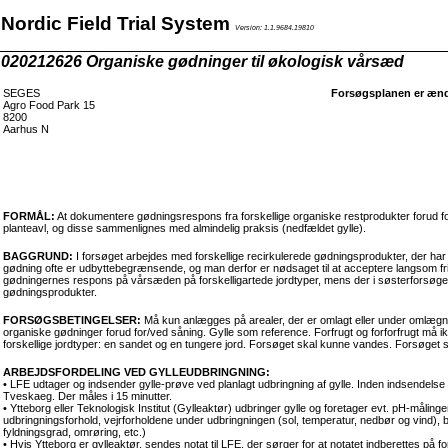
Nordic Field Trial System
Version: 1.1.9684.19810
020212626 Organiske gødninger til økologisk vårsæd
SEGES
Forsøgsplanen er ændr
Agro Food Park 15
8200
Aarhus N
FORMÅL:
At dokumentere gødningsrespons fra forskellige organiske restprodukter forud f
planteavl, og disse sammenlignes med almindelig praksis (nedfældet gylle).
BAGGRUND:
I forsøget arbejdes med forskellige recirkulerede gødningsprodukter, der har
gødning ofte er udbyttebegrænsende, og man derfor er nødsaget til at acceptere langsom fri
gødningernes respons på vårsæden på forskelligartede jordtyper, mens der i søsterforsøg
gødningsprodukter.
FORSØGSBETINGELSER:
Må kun anlægges på arealer, der er omlagt eller under omlægni
organiske gødninger forud for/ved såning. Gylle som reference. Forfrugt og forforfrugt må ik
forskellige jordtyper: en sandet og en tungere jord. Forsøget skal kunne vandes. Forsøge
ARBEJDSFORDELING VED GYLLEUDBRINGNING:
• LFE udtager og indsender gylle-prøve ved planlagt udbringning af gylle. Inden indsendels
Tveskaeg. Der måles i 15 minutter.
• Ytteborg eller Teknologisk Institut (Gylleaktør) udbringer gylle og foretager evt. pH-måling
udbringningsforhold, vejrforholdene under udbringningen (sol, temperatur, nedbør og vind), be
fyldningsgrad, omrøring, etc.)
• Hvis Ytteborg er gylleaktør, sendes notat til LFE, der sørger for at notatet indberettes på f