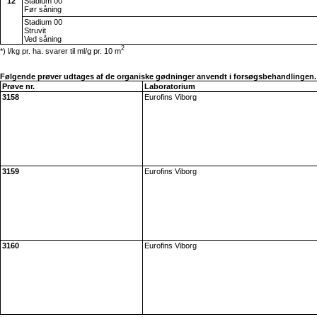
12
Stadium 00
Før såning
Stadium 00
Struvit
Ved såning
2
*) l/kg pr. ha. svarer til ml/g pr. 10 m
Følgende prøver udtages af de organiske gødninger anvendt i forsøgsbehandlingen.
Prøve nr.
Laboratorium
3158
Eurofins Viborg
3159
Eurofins Viborg
3160
Eurofins Viborg