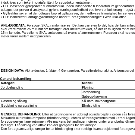
indskrives som tekst i notatafsnittet i forsøgsdokumentationen.
• LFE indsender gylleprøver til laboratorium. Inden indsendelse til laboratorium gennemf
udtages der prøver til analyse af gyllens næringsstofindhold ved hvert enkeltforsøg – også
• Gylleaktør sikrer, at der udtages kopi af gylleprøver, der nedfryses til mulighed for senere
• LFE indberetter udbragt gyllemængde under "Forsøgsbehandlinger" i WebTrialOffice
ANLÆGSDATA:
Forsøget SKAL randomiseres. Det kan være en fordel, hvis det kan anlægge
skal være mindst 25 m rundt om forsøget, eller mellem rækker, så der er mulighed for at 
15 m længde. Parcellerne SKAL anlægges på tværs af agerretningen. Forsøget skal høstes me
meter værn mellem nettoparcellen.
DESIGN DATA:
Alpha-design, 1 faktor, 4 Gentagelser. Parcelfordeling: alpha. Anlægsparc
Generel behandling:
Kategori
Middel
Jordbehandling
Pløjning
Jordpakning
Såbeds-harvning
Udsæd og såning
Så-dato, hovedafgrøde
Gødskning og sprøjtning
Blindstrigling
GENEREL BEHANDLING:
Efter at gødningerne er udbragt og indarbejdet i jorden sås for
Mekanisk ukrudtsbekæmpelse (blindharvning) udføres af forsøgsværten med kørsel i agerretni
forsøgsværten i agerretningen. Alle markens behandlinger noteres under grundbehandlinger
forsøget. I så fald og ved aftale kan der godtgøres for det arbejde.
Den forsøgsansvarlige sørger for, at blindstrigling sker rettidigt i samarbejde med forsøgsv