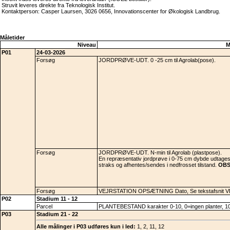
Struvit leveres direkte fra Teknologisk Institut.
Kontaktperson: Casper Laursen, 3026 0656, Innovationscenter for Økologisk Landbrug.
Måletider
Niveau
M
P01
24-03-2026
Forsøg
JORDPRØVE-UDT. 0 -25 cm til Agrolab(pose).
Forsøg
JORDPRØVE-UDT. N-min til Agrolab (plastpose).
En repræsentativ jordprøve i 0-75 cm dybde udtages
straks og afhentes/sendes i nedfrosset tilstand.
OBS:
Forsøg
VEJRSTATION OPSÆTNING Dato, Se tekstafsnit 
P02
Stadium 11 - 12
Parcel
PLANTEBESTAND karakter 0-10, 0=ingen planter, 10
P03
Stadium 21 - 22
Alle målinger i P03 udføres kun i led:
1, 2, 11, 12