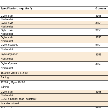
Specifikation, mgd./ha *)
Gprovnr.
Gylle, svin
3158
Nedfældet
Gylle, svin
3158
Nedfældet
Gylle, svin
3158
Nedfældet
Gylle, svin
3158
Nedfældet
Gylle afgasset
3159
Nedfældet
Gylle afgasset
3159
Nedfældet
Gylle afgasset
3160
Nedfældet
1500 kg Øgro 6-5-2 kyl
Såning
1200 kg Øgro 10-3-1
Såning
Gylle, svin
3158
Nedfældet
0,263 t Insekt Frass, pelleteret
Iblandet udsæd