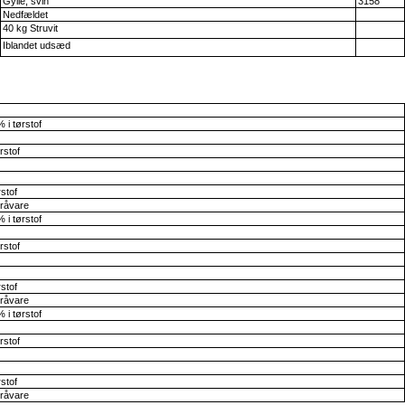
Gylle, svin
3158
Nedfældet
40 kg Struvit
Iblandet udsæd
i tørstof
rstof
stof
råvare
i tørstof
rstof
stof
råvare
i tørstof
rstof
stof
råvare