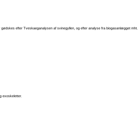
er gødskes efter Tveskaeganalysen af svinegyllen, og efter analyse fra biogasanlægget mht.
g exoskeletter.