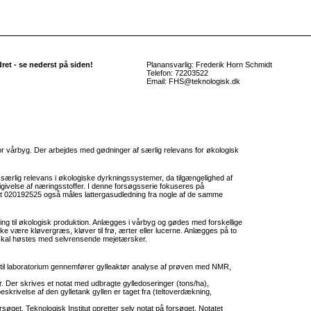
et - se nederst på siden!
Planansvarlig: Frederik Horn Schmidt
Telefon: 72203522
Email: FHS@teknologisk.dk
or vårbyg. Der arbejdes med gødninger af særlig relevans for økologisk
 særlig relevans i økologiske dyrkningssystemer, da tilgængelighed af
givelse af næringsstoffer. I denne forsøgsserie fokuseres på
et 020192525 også måles lattergasudledning fra nogle af de samme
ng til økologisk produktion. Anlægges i vårbyg og gødes med forskellige
ke være kløvergræs, kløver til frø, ærter eller lucerne. Anlægges på to
t skal høstes med selvrensende mejetærsker.
e til laboratorium gennemfører gylleaktør analyse af prøven med NMR,
er. Der skrives et notat med udbragte gylledoseringer (tons/ha),
skrivelse af den gylletank gyllen er taget fra (teltoverdækning,
orsøget. Teknologisk Institut opretter selv notat på forsøget. Notatet