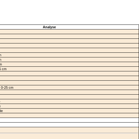
Analyse
m
m
cm
5 cm
e 0-25 cm
e
e
de