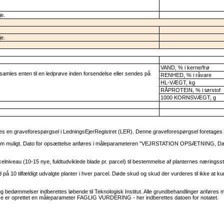
je.
je.
VAND, % i kerne/frø
samles enten til en ledprøve inden forsendelse eller sendes på
RENHED, % i råvare
HL-VÆGT, kg
RÅPROTEIN, % i tørstof
1000 KORNSVÆGT, g
es en graveforespørgsel i LedningsEjerRegistret (LER). Denne graveforespørgsel foretages 
gt som muligt. Dato for opsættelse anføres i måleparameteren "VEJRSTATION OPSÆTNING, Dato
celniveau (10-15 nye, fuldtudviklede blade pr. parcel) til bestemmelse af planternes næringsst
ud på 10 tilfældigt udvalgte planter i hver parcel. Døde skud og skud der vurderes til ikke at 
g bedømmelser indberettes løbende til Teknologisk Institut. Alle grundbehandlinger anføres
lse er oprettet en måleparameter FAGLIG VURDERING - her indberettes datoen for notatet.