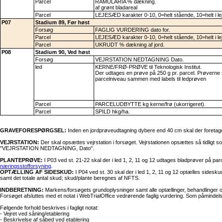
Parcel
RAMULARIA % dækning.
af grønt bladareal
Parcel
LEJESÆD karakter 0-10, 0=helt stående, 10=helt i le
P07
Stadium 89, Før høst
Forsøg
FAGLIG VURDERING dato for.
Parcel
LEJESÆD karakter 0-10, 0=helt stående, 10=helt i le
Parcel
UKRUDT % dækning af jord.
P08
Stadium 90, Ved høst
Forsøg
VEJRSTATION NEDTAGNING Dato.
led
KERNE/FRØ-PRØVE til Teknologisk Institut.
Der udtages en prøve på 250 g pr. parcel. Prøverne 
parcelniveau sammen med labels til ledprøven
Parcel
PARCELUDBYTTE kg kerne/frø (ukorrigeret).
Parcel
SPILD hkg/ha.
GRAVEFORESPØRGSEL:
Inden en jordprøveudtagning dybere end 40 cm skal der foretag
VEJRSTATION:
Der skal opsættes vejrstation i forsøget. Vejrstationen opsættes så tidli
"VEJRSTATION NEDTAGNING, Dato".
PLANTEPRØVE:
I P03 ved st. 21-22 skal der i led 1, 2, 11 og 12 udtages bladprøver på par
næringsstofforsyning
.
OPTÆLLING AF SIDESKUD:
I P04 ved st. 30 skal der i led 1, 2, 11 og 12 optælles sidesk
samt det totale antal skud; skud/plante beregnes af NFTS.
INDBERETNING:
Markens/forsøgets grundoplysninger samt alle optællinger, behandlinger o
Forsøget afsluttes med et notat i WebTrialOffice vedrørende faglig vurdering. Som påminde
Følgende forhold beskrives i fagligt notat:
- Vejret ved såning/etablering
- Beskrivelse af såbed ved etablering