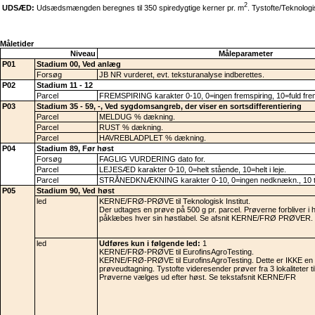
2
UDSÆD:
Udsædsmængden beregnes til 350 spiredygtige kerner pr. m
. Tystofte/Teknolo
Måletider
Niveau
Måleparameter
P01
Stadium 00, Ved anlæg
Forsøg
JB NR vurderet, evt. teksturanalyse indberettes.
P02
Stadium 11 - 12
Parcel
FREMSPIRING karakter 0-10, 0=ingen fremspiring, 10=fuld frem
P03
Stadium 35 - 59, -, Ved sygdomsangreb, der viser en sortsdifferentiering
Parcel
MELDUG % dækning.
Parcel
RUST % dækning.
Parcel
HAVREBLADPLET % dækning.
P04
Stadium 89, Før høst
Forsøg
FAGLIG VURDERING dato for.
Parcel
LEJESÆD karakter 0-10, 0=helt stående, 10=helt i leje.
Parcel
STRÅNEDKNÆKNING karakter 0-10, 0=ingen nedknækn., 10 t
P05
Stadium 90, Ved høst
led
KERNE/FRØ-PRØVE til Teknologisk Institut.
Der udtages en prøve på 500 g pr. parcel. Prøverne forbliver i 
påklæbes hver sin høstlabel. Se afsnit KERNE/FRØ PRØVER.
led
Udføres kun i følgende led:
1
KERNE/FRØ-PRØVE til EurofinsAgroTesting.
KERNE/FRØ-PRØVE til EurofinsAgroTesting. Dette er IKKE en 
prøveudtagning. Tystofte videresender prøver fra 3 lokaliteter ti
Prøverne vælges ud efter høst. Se tekstafsnit KERNE/FR