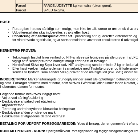
Parcel
PARCELUDBYTTE kg kerne/frø (ukorrigeret).
Parcel
SPILD hkg/ha.
HØST:
Forsøg bør høstes så tidligt som muligt, men ikke før alle sorter er tørre nok til at p
Udbytteresultater skal indberettes straks efter høst.
Prioritering af høsttidspunkt efter art
- prioritering af rug, derefter vinterhvede og
for vinterhvede og triticale, og at sortsanmelderne anvender resultaterne til udvælgel
KERNE/FRØ PRØVER:
Teknologisk Institut laver renhed og NIT-analyse på ledniveau på alle prøver fra LFE 18
vigtigt at få sendt prøverne hurtigst muligt efter høst af forsøget.
NordicSeed Skive og Sejet laver selv NIT-analyse og sender mindst 2 kg pr. led af alle 
Efter høst vælger fagkonsulenten i samarbejde med Tystofte prøver ud til foderanaly
sendes til Tystofte, som sender 500 g-prøver af de udvalgte led (inkl. led1) videre til
INDBERETNING:
Markens/forsøgets grundoplysninger samt alle optællinger, behandlinger o
og dato. Forsøget afsluttes med et notat, som skrives i Webtrial Office under fanen Nota
indberettes datoen for notatet.
Følgende forhold beskrives i fagligt notat:
- Vejret ved såning/etablering
- Beskrivelse af såbed ved etablering
- Afgrødetæthed
- Tørke og andre betydende klimatiske betingelser
- Beskrivelse af den omgivende mark
- Beskrivelse af afgrødens tilstand ved høst
BETALING FOR UDFØRT FORSØGSARBEJDE:
Ydes til forsøg, der er gennemført efter 
KONTAKTPERSON - KORN:
Spørgsmål vedr. forsøgsplanen og faglige tilbagemeldinger rett