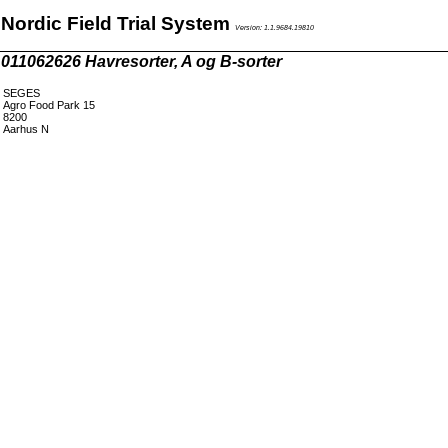
Nordic Field Trial System
Version: 1.1.9684.19810
011062626 Havresorter, A og B-sorter
SEGES
Agro Food Park 15
8200
Aarhus N