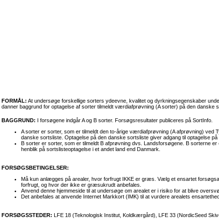
FORMÅL:
At undersøge forskellige sorters ydeevne, kvalitet og dyrkningsegenskaber unde
danner baggrund for optagelse af sorter tilmeldt værdiafprøvning (A sorter) på den danske so
BAGGRUND:
I forsøgene indgår A og B sorter. Forsøgsresultater publiceres på SortInfo.
A sorter er sorter, som er tilmeldt den to-årige værdiafprøvning (A afprøvning) ved
danske sortsliste. Optagelse på den danske sortsliste giver adgang til optagelse på 
B sorter er sorter, som er tilmeldt B afprøvning dvs. Landsforsøgene. B sorterne er 
henblik på sortslisteoptagelse i et andet land end Danmark.
FORSØGSBETINGELSER:
Må kun anlægges på arealer, hvor forfrugt IKKE er græs. Vælg et ensartet forsøgsare
forfrugt, og hvor der ikke er græsukrudt anbefales.
Anvend denne hjemmeside til at undersøge om arealet er i risiko for at blive overs
Det anbefales at anvende Internet Markkort (IMK) til at vurdere arealets ensartethed
FORSØGSSTEDER:
LFE 18 (Teknologisk Institut, Koldkærgård), LFE 33 (NordicSeed Skive,