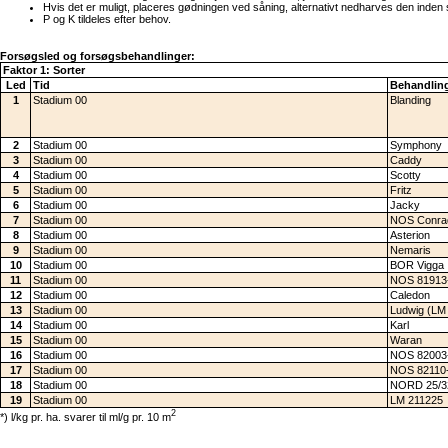
Hvis det er muligt, placeres gødningen ved såning, alternativt nedharves den inde
P og K tildeles efter behov.
Forsøgsled og forsøgsbehandlinger:
Faktor 1: Sorter
Led
Tid
Behandling
1
Stadium 00
Blanding
2
Stadium 00
Symphony
3
Stadium 00
Caddy
4
Stadium 00
Scotty
5
Stadium 00
Fritz
6
Stadium 00
Jacky
7
Stadium 00
NOS Conra
8
Stadium 00
Asterion
9
Stadium 00
Nemaris
10
Stadium 00
BOR Vigga
11
Stadium 00
NOS 81913
12
Stadium 00
Caledon
13
Stadium 00
Ludwig (LM
14
Stadium 00
Karl
15
Stadium 00
Waran
16
Stadium 00
NOS 82003
17
Stadium 00
NOS 82110
18
Stadium 00
NORD 25/3
19
Stadium 00
LM 211225
2
*) l/kg pr. ha. svarer til ml/g pr. 10 m