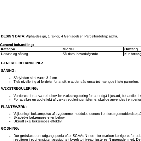
DESIGN DATA:
Alpha-design, 1 faktor, 4 Gentagelser. Parcelfordeling: alpha.
Generel behandling:
Kategori
Middel
Omfang
Udsæd og såning
Så-dato, hovedafgrøde
Kun forsø
GENEREL BEHANDLING:
SÅNING:
Sådybden skal være 3-4 cm.
Tjek nivellering af fordeler for at sikre at der sås ensartet mængde i hele parcellen.
VÆKSTREGULERING:
Vurderes der at være behov for vækstregulering for at undgå lejesæd, behandles i 
For at sikre en god effekt af vækstreguleringsmidlerne, skal de anvendes i en per
PLANTEVÆRN:
Vejledning i bekæmpelse af sygdomme meddeles senere i en forsøgsmeddelelse på
Skadedyr bekæmpes efter behov.
Ukrudt skal bekæmpes effektivt.
GØDNING:
Der gødskes som udgangspunkt efter SGAVs N-norm for marken korrigeret for udbytt
resulterer i et uhensigtsmæssigt højt kvælstofniveau, justeres N mængden ned. Det 