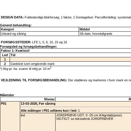
DESIGN DATA:
Fuldstændigt blokforsøg, 1 faktor, 1 Gentagelser. Parcelfordeling: systemat
Generel behandling:
Kategori
Middel
Udsæd og såning
Så-dato, hovedafgrøde
FORSØGSSTEDER:
LFE 1, 5, 6, 10, 15 og 16.
Forsøgsled og forsøgsbehandlinger:
Faktor 1: Kvælstof
Led
Tid
1
2
Gødsket som omgivende mark
2
*) l/kg pr. ha. svarer til ml/g pr. 10 m
VEJLEDNING TIL FORSØGSBEHANDLING:
Der etableres og markeres i hver mark en n
Måletider
Niveau
M
P01
13-03-2026, Før såning
Alle målinger i P01 udføres kun i led:
1
led
JORDPRØVE-UDT. 0 -25 cm til Agrolab(pose).
VIGTIGT: se tekstafsnit JORDPRØVER