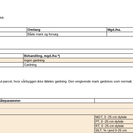
isk.
Omfang
Mgd./ha.
Både mark og forsøg
Behandling, mgd./ha *)
Ingen gødning
Gødning
ul-parcel, hvor vårbyggen ikke tildeles gødning. Den omgivende mark gødskes som normalt.
åleparameter
MGT, 0 -25 cm dybde
PT, 0 -25 cm dybde
RT, 0 -25 cm dybde
SILT, % i jord 0-25 cm