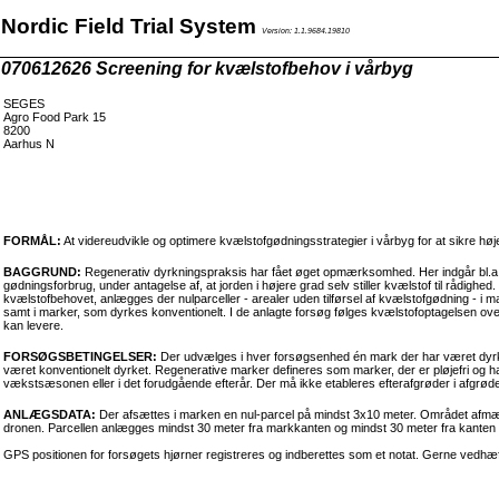
Nordic Field Trial System
Version: 1.1.9684.19810
070612626 Screening for kvælstofbehov i vårbyg
SEGES
Agro Food Park 15
8200
Aarhus N
FORMÅL:
At videreudvikle og optimere kvælstofgødningsstrategier i vårbyg for at sikre høje
BAGGRUND:
Regenerativ dyrkningspraksis har fået øget opmærksomhed. Her indgår bl.a. 
gødningsforbrug, under antagelse af, at jorden i højere grad selv stiller kvælstof til rådigh
kvælstofbehovet, anlægges der nulparceller - arealer uden tilførsel af kvælstofgødning - 
samt i marker, som dyrkes konventionelt. I de anlagte forsøg følges kvælstofoptagelsen o
kan levere.
FORSØGSBETINGELSER:
Der udvælges i hver forsøgsenhed én mark der har været dyrke
været konventionelt dyrket. Regenerative marker defineres som marker, der er pløjefri og ha
vækstsæsonen eller i det forudgående efterår. Der må ikke etableres efterafgrøder i afgrøde
ANLÆGSDATA:
Der afsættes i marken en nul-parcel på mindst 3x10 meter. Området afmærk
dronen. Parcellen anlægges mindst 30 meter fra markkanten og mindst 30 meter fra kanten 
GPS positionen for forsøgets hjørner registreres og indberettes som et notat. Gerne vedhæf