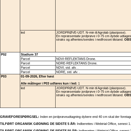
led
JORDPRØVE-UDT. N-min til Agrolab (plastpose).
En repræsentativ jordprøve i 0-75 cm dybde udtages
straks og afhentes/sendes i nedfrosset tilstand.
OBS:
P02
Stadium 37
Parcel
NDVI-REFLEKTANS Drone.
Parcel
NDRE-REFLEKTANS Drone.
Parcel
NDVI, std. afv. .
Parcel
NDRE, std. afv. .
P03
01-09-2026, Efter høst
Alle målinger i P03 udføres kun i led:
1
led
JORDPRØVE-UDT. N-min til Agrolab (plastpose).
En repræsentativ jordprøve i 0-75 cm dybde udtages
straks og afhentes/sendes i nedfrosset tilstand.
OBS:
GRAVEFORESPØRGSEL:
Inden en jordprøveudtagning dybere end 40 cm skal der foretag
TILFØRT ORGANISK GØDNING DE SIDSTE 5 ÅR:
Indberettes i Webtrial Office, senest 1. 
TILFØRT ORGANISK GØDNING DE SIDSTE 50 ÅR:
Indberettes i Webtrial Office, senest 1