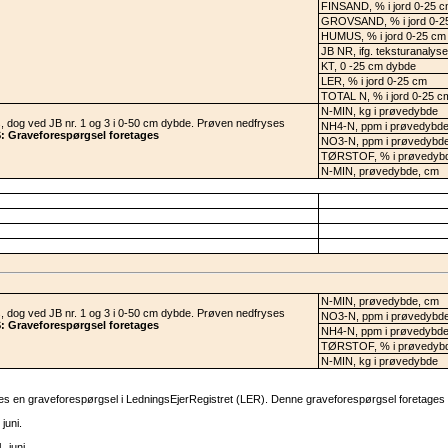
FINSAND, % i jord 0-25 
GROVSAND, % i jord 0-2
HUMUS, % i jord 0-25 cm
JB NR, ifg. teksturanalys
KT, 0 -25 cm dybde
LER, % i jord 0-25 cm
TOTAL N, % i jord 0-25 c
N-MIN, kg i prøvedybde
, dog ved JB nr. 1 og 3 i 0-50 cm dybde. Prøven nedfryses
NH4-N, ppm i prøvedybd
 Graveforespørgsel foretages
NO3-N, ppm i prøvedybd
TØRSTOF, % i prøvedyb
N-MIN, prøvedybde, cm
N-MIN, prøvedybde, cm
, dog ved JB nr. 1 og 3 i 0-50 cm dybde. Prøven nedfryses
NO3-N, ppm i prøvedybd
 Graveforespørgsel foretages
NH4-N, ppm i prøvedybd
TØRSTOF, % i prøvedyb
N-MIN, kg i prøvedybde
es en graveforespørgsel i LedningsEjerRegistret (LER). Denne graveforespørgsel foretages 
juni.
. juni.