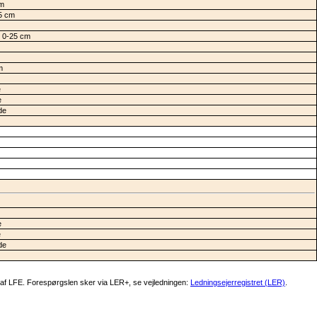
cm
5 cm
e 0-25 cm
m
e
e
de
e
e
de
af LFE. Forespørgslen sker via LER+, se vejledningen:
Ledningsejerregistret (LER)
.