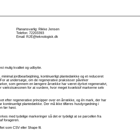
Planansvarlig: Rikke Jensen
Telefon: 72203393
Email: RJE@teknologisk.dk
st mulig kvalitet og udbytte.
minimal jordbearbejdning, kontinuerligt plantedække og et reduceret
ed. For at undersøge, om de regenerative praksisser påvirker
i marker, som gennem en længere årrække har været dyrket regenerativt,
ver vækstsæsonen for at vurdere, hvor meget kvælstof markerne selv
t efter regenerative principper over en årrække, og én mark, der har
r kontinuerligt plantedække. Der må ikke tilføres husdyrgødning i
n før høst.
es med tydelige markeringer så det er tydeligt at se parcellen fra
af forageren.
tet som CSV eller Shape fil.