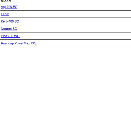
Middel
Agil 100 EC
Fenix
Kerb 400 SC
Nortron SC
Pico 750 WG
Roundup PowerMax XXL