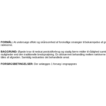
FORMÅL:
At undersøge effekt og skånsomhed af forskellige strategier til bekæmpelse af
rækkerne.
BAGGRUND:
Øgede krav til nedsat pesticidforbrug og stadig færre midler til rådighed sa
muligheder end den traditionelle bredsprøjtning. En afskærmet behandling mellem rækkerne v
tåles af afgrøden. Samtidig nedsættes det behandlede areal.
FORSØGSBETINGELSER:
Der anlægges 1 forsøg i engrapgræs