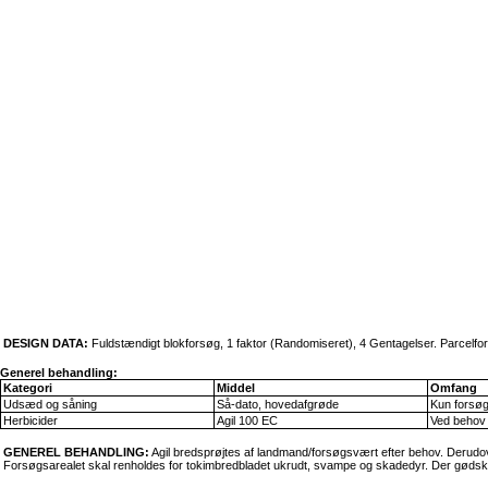
DESIGN DATA:
Fuldstændigt blokforsøg, 1 faktor (Randomiseret), 4 Gentagelser. Parcelf
Generel behandling:
Kategori
Middel
Omfang
Udsæd og såning
Så-dato, hovedafgrøde
Kun forsø
Herbicider
Agil 100 EC
Ved behov
GENEREL BEHANDLING:
Agil bredsprøjtes af landmand/forsøgsvært efter behov. Deru
Forsøgsarealet skal renholdes for tokimbredbladet ukrudt, svampe og skadedyr. Der gød