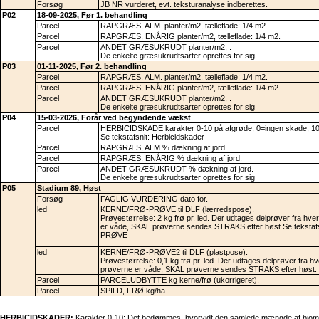
Forsøg
JB NR vurderet, evt. teksturanalyse indberettes.
P02
18-09-2025, Før 1. behandling
Parcel
RAPGRÆS, ALM. planter/m2, tælleflade: 1/4 m2.
Parcel
RAPGRÆS, ENÅRIG planter/m2, tælleflade: 1/4 m2.
Parcel
ANDET GRÆSUKRUDT planter/m2, .
De enkelte græsukrudtsarter oprettes for sig
P03
01-11-2025, Før 2. behandling
Parcel
RAPGRÆS, ALM. planter/m2, tælleflade: 1/4 m2.
Parcel
RAPGRÆS, ENÅRIG planter/m2, tælleflade: 1/4 m2.
Parcel
ANDET GRÆSUKRUDT planter/m2, .
De enkelte græsukrudtsarter oprettes for sig
P04
15-03-2026, Forår ved begyndende vækst
Parcel
HERBICIDSKADE karakter 0-10 på afgrøde, 0=ingen skade, 10=
Se tekstafsnit: Herbicidskader
Parcel
RAPGRÆS, ALM % dækning af jord.
Parcel
RAPGRÆS, ENÅRIG % dækning af jord.
Parcel
ANDET GRÆSUKRUDT % dækning af jord.
De enkelte græsukrudtsarter oprettes for sig
P05
Stadium 89, Høst
Forsøg
FAGLIG VURDERING dato for.
led
KERNE/FRØ-PRØVE til DLF (lærredspose).
Prøvestørrelse: 2 kg frø pr. led. Der udtages delprøver fra hve
er våde, SKAL prøverne sendes STRAKS efter høst.Se tekst
PRØVE
led
KERNE/FRØ-PRØVE2 til DLF (plastpose).
Prøvestørrelse: 0,1 kg frø pr. led. Der udtages delprøver fra hv
prøverne er våde, SKAL prøverne sendes STRAKS efter høst.
Parcel
PARCELUDBYTTE kg kerne/frø (ukorrigeret).
Parcel
SPILD, FRØ kg/ha.
HERBICIDSKADER:
Karakter 0-10: Det bedømmes, hvorvidt den samlede mængde af biomasse