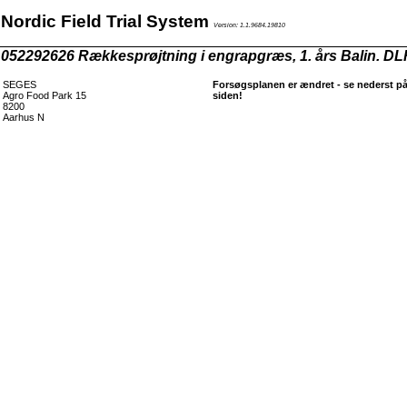
Nordic Field Trial System
Version: 1.1.9684.19810
052292626 Rækkesprøjtning i engrapgræs, 1. års Balin. DL
SEGES
Forsøgsplanen er ændret - se nederst p
Agro Food Park 15
siden!
8200
Aarhus N