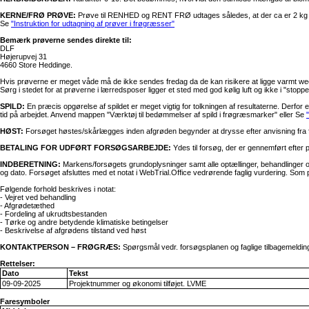
KERNE/FRØ PRØVE:
Prøve til RENHED og RENT FRØ udtages således, at der ca er 2 kg frø p
Se
"Instruktion for udtagning af prøver i frøgræsser"
Bemærk prøverne sendes direkte til:
DLF
Højerupvej 31
4660 Store Heddinge.
Hvis prøverne er meget våde må de ikke sendes fredag da de kan risikere at ligge varmt w
Sørg i stedet for at prøverne i lærredsposer ligger et sted med god kølig luft og ikke i "stopp
SPILD:
En præcis opgørelse af spildet er meget vigtig for tolkningen af resultaterne. Derfor
tid på arbejdet. Anvend mappen "Værktøj til bedømmelser af spild i frøgræsmarker" eller Se
HØST:
Forsøget høstes/skårlægges inden afgrøden begynder at drysse efter anvisning fra 
BETALING FOR UDFØRT FORSØGSARBEJDE:
Ydes til forsøg, der er gennemført efter 
INDBERETNING:
Markens/forsøgets grundoplysninger samt alle optællinger, behandlinger o
og dato. Forsøget afsluttes med et notat i WebTrial.Office vedrørende faglig vurdering. S
Følgende forhold beskrives i notat:
- Vejret ved behandling
- Afgrødetæthed
- Fordeling af ukrudtsbestanden
- Tørke og andre betydende klimatiske betingelser
- Beskrivelse af afgrødens tilstand ved høst
KONTAKTPERSON – FRØGRÆS:
Spørgsmål vedr. forsøgsplanen og faglige tilbagemelding
Rettelser:
Dato
Tekst
09-09-2025
Projektnummer og økonomi tilføjet. LVME
Faresymboler