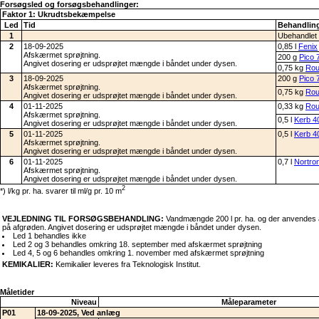
Forsøgsled og forsøgsbehandlinger:
Faktor 1: Ukrudtsbekæmpelse
Led
Tid
Behandling
1
Ubehandlet
2
18-09-2025
0,85 l
Fenix
Afskærmet sprøjtning.
200 g
Pico
Angivet dosering er udsprøjtet mængde i båndet under dysen.
0,75 kg
Rou
3
18-09-2025
200 g
Pico
Afskærmet sprøjtning.
0,75 kg
Rou
Angivet dosering er udsprøjtet mængde i båndet under dysen.
4
01-11-2025
0,33 kg
Rou
Afskærmet sprøjtning.
0,5 l
Kerb 4
Angivet dosering er udsprøjtet mængde i båndet under dysen.
5
01-11-2025
0,5 l
Kerb 4
Afskærmet sprøjtning.
Angivet dosering er udsprøjtet mængde i båndet under dysen.
6
01-11-2025
0,7 l
Nortro
Afskærmet sprøjtning.
Angivet dosering er udsprøjtet mængde i båndet under dysen.
2
*) l/kg pr. ha. svarer til ml/g pr. 10 m
VEJLEDNING TIL FORSØGSBEHANDLING:
Vandmængde 200 l pr. ha. og der anvendes al
på afgrøden. Angivet dosering er udsprøjtet mængde i båndet under dysen.
Led 1 behandles ikke
Led 2 og 3 behandles omkring 18. september med afskærmet sprøjtning
Led 4, 5 og 6 behandles omkring 1. november med afskærmet sprøjtning
KEMIKALIER:
Kemikalier leveres fra Teknologisk Institut.
Måletider
Niveau
Måleparameter
P01
18-09-2025, Ved anlæg