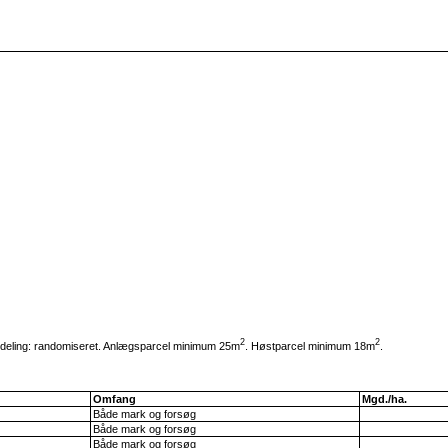
2
2
ordeling: randomiseret. Anlægsparcel minimum 25m
. Høstparcel minimum 18m
.
Omfang
Mgd./ha.
Både mark og forsøg
Både mark og forsøg
Både mark og forsøg