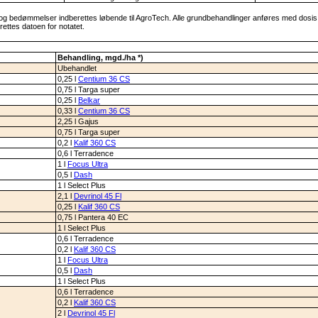
og bedømmelser indberettes løbende til AgroTech. Alle grundbehandlinger anføres med dosis,
tes datoen for notatet.
Behandling, mgd./ha *)
Ubehandlet
0,25 l
Centium 36 CS
0,75 l Targa super
0,25 l
Belkar
0,33 l
Centium 36 CS
2,25 l Gajus
0,75 l Targa super
0,2 l
Kalif 360 CS
0,6 l Terradence
1 l
Focus Ultra
0,5 l
Dash
1 l Select Plus
2,1 l
Devrinol 45 Fl
0,25 l
Kalif 360 CS
0,75 l Pantera 40 EC
1 l Select Plus
0,6 l Terradence
0,2 l
Kalif 360 CS
1 l
Focus Ultra
0,5 l
Dash
1 l Select Plus
0,6 l Terradence
0,2 l
Kalif 360 CS
2 l
Devrinol 45 Fl