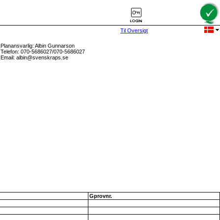
Til Oversigt
Planansvarlig: Albin Gunnarson
Telefon: 070-5686027/070-5686027
Email: albin@svenskraps.se
Gprovnr.