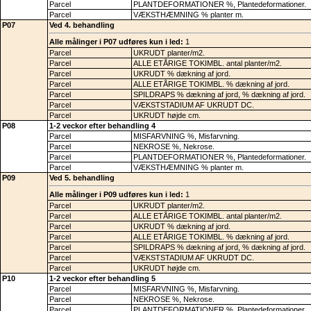
Parcel
PLANTDEFORMATIONER %, Plantedeformationer.
Parcel
VÆKSTHÆMNING % planter m.
P07
Ved 4. behandling
Alle målinger i P07 udføres kun i led:
1
Parcel
UKRUDT planter/m2.
Parcel
ALLE ETÅRIGE TOKIMBL. antal planter/m2.
Parcel
UKRUDT % dækning af jord.
Parcel
ALLE ETÅRIGE TOKIMBL. % dækning af jord.
Parcel
SPILDRAPS % dækning af jord, % dækning af jord.
Parcel
VÆKSTSTADIUM AF UKRUDT DC.
Parcel
UKRUDT højde cm.
P08
1-2 veckor efter behandling 4
Parcel
MISFARVNING %, Misfarvning.
Parcel
NEKROSE %, Nekrose.
Parcel
PLANTDEFORMATIONER %, Plantedeformationer.
Parcel
VÆKSTHÆMNING % planter m.
P09
Ved 5. behandling
Alle målinger i P09 udføres kun i led:
1
Parcel
UKRUDT planter/m2.
Parcel
ALLE ETÅRIGE TOKIMBL. antal planter/m2.
Parcel
UKRUDT % dækning af jord.
Parcel
ALLE ETÅRIGE TOKIMBL. % dækning af jord.
Parcel
SPILDRAPS % dækning af jord, % dækning af jord.
Parcel
VÆKSTSTADIUM AF UKRUDT DC.
Parcel
UKRUDT højde cm.
P10
1-2 veckor efter behandling 5
Parcel
MISFARVNING %, Misfarvning.
Parcel
NEKROSE %, Nekrose.
Parcel
PLANTDEFORMATIONER %, Plantedeformationer.