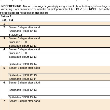
INDBERETNING:
Markens/forsøgets grundoplysninger samt alle optællinger, behandlinger 
vurdering. Som påmindelse er oprettet en måleparameter FAGLIG VURDERING – her indberet
Forsøgsled og forsøgsbehandlinger:
Faktor 1:
Led
Tid
1
2
Senast 3 dagar efter sådd
Spillsäden BBCH 12-13
Stadium 16
3
Senast 3 dagar efter sådd
Stadium 10 - 11
Spillsäden BBCH 12-13
4
Senast 3 dagar efter sådd
Stadium 10 - 11
Spillsäden BBCH 12-13
Spillsäden BBCH 13-14
5
Senast 3 dagar efter sådd
Spillsäden BBCH 12-13
Spillsäden BBCH 13-14
6
Senast 3 dagar efter sådd
Spillsäden BBCH 12-13
Spillsäden BBCH 13-14
7
Senast 3 dagar efter sådd