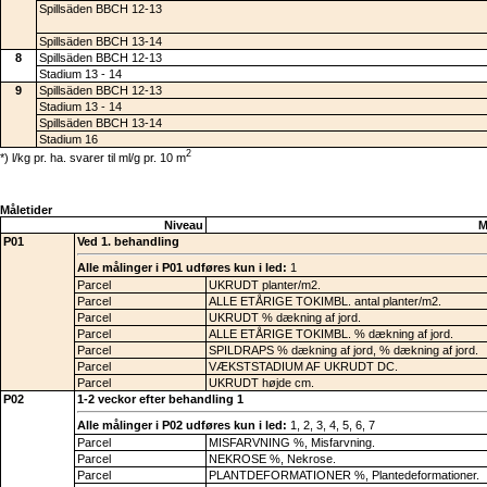
Spillsäden BBCH 12-13
Spillsäden BBCH 13-14
8
Spillsäden BBCH 12-13
Stadium 13 - 14
9
Spillsäden BBCH 12-13
Stadium 13 - 14
Spillsäden BBCH 13-14
Stadium 16
2
*) l/kg pr. ha. svarer til ml/g pr. 10 m
Måletider
Niveau
M
P01
Ved 1. behandling
Alle målinger i P01 udføres kun i led:
1
Parcel
UKRUDT planter/m2.
Parcel
ALLE ETÅRIGE TOKIMBL. antal planter/m2.
Parcel
UKRUDT % dækning af jord.
Parcel
ALLE ETÅRIGE TOKIMBL. % dækning af jord.
Parcel
SPILDRAPS % dækning af jord, % dækning af jord.
Parcel
VÆKSTSTADIUM AF UKRUDT DC.
Parcel
UKRUDT højde cm.
P02
1-2 veckor efter behandling 1
Alle målinger i P02 udføres kun i led:
1, 2, 3, 4, 5, 6, 7
Parcel
MISFARVNING %, Misfarvning.
Parcel
NEKROSE %, Nekrose.
Parcel
PLANTDEFORMATIONER %, Plantedeformationer.