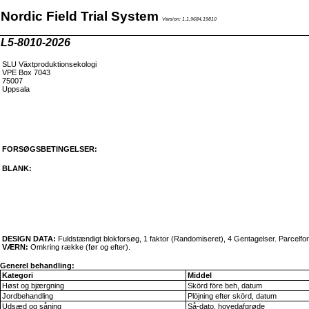
Nordic Field Trial System
Version: 1.1.9684.19810
L5-8010-2026
SLU Växtproduktionsekologi
VPE Box 7043
75007
Uppsala
FORSØGSBETINGELSER:
BLANK:
DESIGN DATA:
Fuldstændigt blokforsøg, 1 faktor (Randomiseret), 4 Gentagelser. Parcelf
VÆRN:
Omkring række (før og efter).
Generel behandling:
Kategori
Middel
Høst og bjærgning
Skörd före beh, datum
Jordbehandling
Plöjning efter skörd, datum
Udsæd og såning
Så-dato, hovedafgrøde