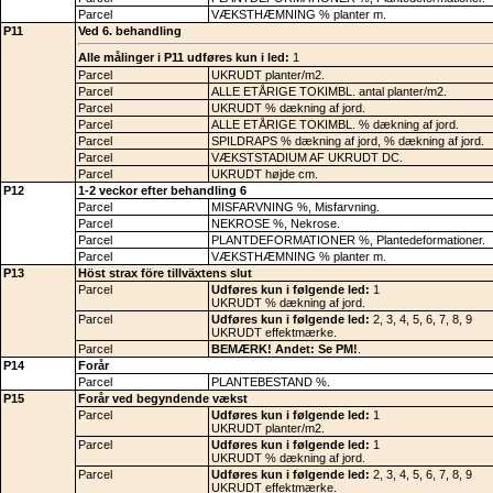
Parcel
VÆKSTHÆMNING % planter m.
P11
Ved 6. behandling
Alle målinger i P11 udføres kun i led:
1
Parcel
UKRUDT planter/m2.
Parcel
ALLE ETÅRIGE TOKIMBL. antal planter/m2.
Parcel
UKRUDT % dækning af jord.
Parcel
ALLE ETÅRIGE TOKIMBL. % dækning af jord.
Parcel
SPILDRAPS % dækning af jord, % dækning af jord.
Parcel
VÆKSTSTADIUM AF UKRUDT DC.
Parcel
UKRUDT højde cm.
P12
1-2 veckor efter behandling 6
Parcel
MISFARVNING %, Misfarvning.
Parcel
NEKROSE %, Nekrose.
Parcel
PLANTDEFORMATIONER %, Plantedeformationer.
Parcel
VÆKSTHÆMNING % planter m.
P13
Höst strax före tillväxtens slut
Parcel
Udføres kun i følgende led:
1
UKRUDT % dækning af jord.
Parcel
Udføres kun i følgende led:
2, 3, 4, 5, 6, 7, 8, 9
UKRUDT effektmærke.
Parcel
BEMÆRK! Andet: Se PM!
.
P14
Forår
Parcel
PLANTEBESTAND %.
P15
Forår ved begyndende vækst
Parcel
Udføres kun i følgende led:
1
UKRUDT planter/m2.
Parcel
Udføres kun i følgende led:
1
UKRUDT % dækning af jord.
Parcel
Udføres kun i følgende led:
2, 3, 4, 5, 6, 7, 8, 9
UKRUDT effektmærke.