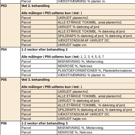
Parcel
VÆKSTHÆMNING % planter m.
P03
Ved 2. behandling
Alle målinger i P03 udføres kun i led:
1
Parcel
UKRUDT planter/m2.
Parcel
ALLE ETÅRIGE TOKIMBL. antal planter/m2.
Parcel
UKRUDT % dækning af jord.
Parcel
ALLE ETÅRIGE TOKIMBL. % dækning af jord.
Parcel
SPILDRAPS % dækning af jord, % dækning af jord.
Parcel
VÆKSTSTADIUM AF UKRUDT DC.
Parcel
UKRUDT højde cm.
P04
1-2 veckor efter behandling 2
Alle målinger i P04 udføres kun i led:
1, 2, 3, 4, 5, 6, 7
Parcel
MISFARVNING %, Misfarvning.
Parcel
NEKROSE %, Nekrose.
Parcel
PLANTDEFORMATIONER %, Plantedeformationer.
Parcel
VÆKSTHÆMNING % planter m.
P05
Ved 3. behandling
Alle målinger i P05 udføres kun i led:
1
Parcel
UKRUDT planter/m2.
Parcel
ALLE ETÅRIGE TOKIMBL. antal planter/m2.
Parcel
UKRUDT % dækning af jord.
Parcel
ALLE ETÅRIGE TOKIMBL. % dækning af jord.
Parcel
SPILDRAPS % dækning af jord, % dækning af jord.
Parcel
VÆKSTSTADIUM AF UKRUDT DC.
Parcel
UKRUDT højde cm.
P06
1-2 veckor efter behandling 3
Parcel
MISFARVNING %, Misfarvning.
Parcel
NEKROSE %, Nekrose.