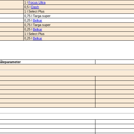
1 l
Focus Ultra
0,5 l
Dash
1 l Select Plus
0,75 l Targa super
0,25 l
Belkar
0,75 l Targa super
0,25 l
Belkar
1 l Select Plus
0,25 l
Belkar
åleparameter