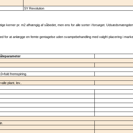
SY Revolution
e kerner pr. m2 afhængig af såbedet, men ens for alle sorter i forsøget. Udsædsmængden g
ighed for at anlægge en femte gentagelse uden svampebehandling med valgfri placering i marke
åleparameter
=fuld fremspiring.
le plant. lev..
je.