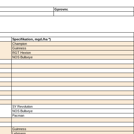
Gprovnr.
Specifikation, mgd./ha *)
Champion
Guinness
RGT Hexton
NOS Bullseye
SY Revolution
NOS Bullseye
Pacman
Guinness
Lehmann