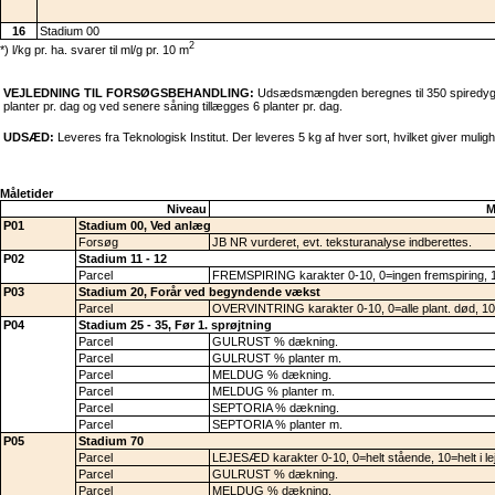
16
Stadium 00
2
*) l/kg pr. ha. svarer til ml/g pr. 10 m
VEJLEDNING TIL FORSØGSBEHANDLING:
Udsædsmængden beregnes til 350 spiredygtig
planter pr. dag og ved senere såning tillægges 6 planter pr. dag.
UDSÆD:
Leveres fra Teknologisk Institut. Der leveres 5 kg af hver sort, hvilket giver mul
Måletider
Niveau
M
P01
Stadium 00, Ved anlæg
Forsøg
JB NR vurderet, evt. teksturanalyse indberettes.
P02
Stadium 11 - 12
Parcel
FREMSPIRING karakter 0-10, 0=ingen fremspiring, 10
P03
Stadium 20, Forår ved begyndende vækst
Parcel
OVERVINTRING karakter 0-10, 0=alle plant. død, 10=al
P04
Stadium 25 - 35, Før 1. sprøjtning
Parcel
GULRUST % dækning.
Parcel
GULRUST % planter m.
Parcel
MELDUG % dækning.
Parcel
MELDUG % planter m.
Parcel
SEPTORIA % dækning.
Parcel
SEPTORIA % planter m.
P05
Stadium 70
Parcel
LEJESÆD karakter 0-10, 0=helt stående, 10=helt i le
Parcel
GULRUST % dækning.
Parcel
MELDUG % dækning.