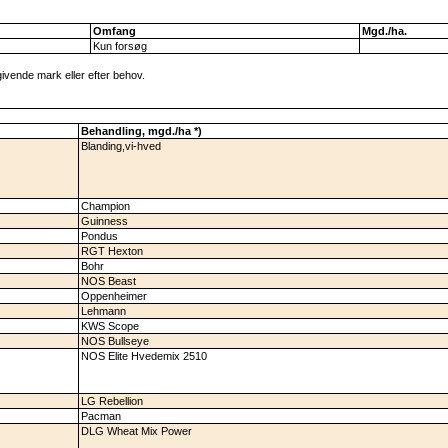
Omfang
Mgd./ha.
Kun forsøg
vende mark eller efter behov.
Behandling, mgd./ha *)
Blanding,vi-hved
Champion
Guinness
Pondus
RGT Hexton
Bohr
NOS Beast
Oppenheimer
Lehmann
KWS Scope
NOS Bullseye
NOS Elite Hvedemix 2510
LG Rebellion
Pacman
DLG Wheat Mix Power