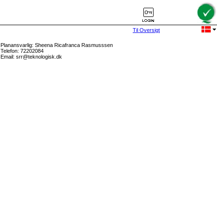
Til Oversigt
Planansvarlig: Sheena Ricafranca Rasmusssen
Telefon: 72202084
Email: srr@teknologisk.dk