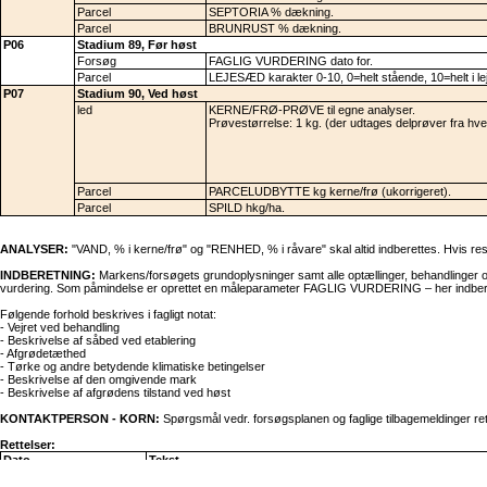
Parcel
SEPTORIA % dækning.
Parcel
BRUNRUST % dækning.
P06
Stadium 89, Før høst
Forsøg
FAGLIG VURDERING dato for.
Parcel
LEJESÆD karakter 0-10, 0=helt stående, 10=helt i le
P07
Stadium 90, Ved høst
led
KERNE/FRØ-PRØVE til egne analyser.
Prøvestørrelse: 1 kg. (der udtages delprøver fra hve
Parcel
PARCELUDBYTTE kg kerne/frø (ukorrigeret).
Parcel
SPILD hkg/ha.
ANALYSER:
"VAND, % i kerne/frø" og "RENHED, % i råvare" skal altid indberettes. Hvis res
INDBERETNING:
Markens/forsøgets grundoplysninger samt alle optællinger, behandlinger og
vurdering. Som påmindelse er oprettet en måleparameter FAGLIG VURDERING – her indberet
Følgende forhold beskrives i fagligt notat:
- Vejret ved behandling
- Beskrivelse af såbed ved etablering
- Afgrødetæthed
- Tørke og andre betydende klimatiske betingelser
- Beskrivelse af den omgivende mark
- Beskrivelse af afgrødens tilstand ved høst
KONTAKTPERSON - KORN:
Spørgsmål vedr. forsøgsplanen og faglige tilbagemeldinger rett
Rettelser:
Dato
Tekst
02-09-2025
RGT Hexton erstatter Pondus i målesortsblandingen. Forsøgsg