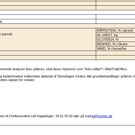
je.
RÅPROTEIN, % i tørstof
r parcel)
HL-VÆGT, kg
GLUTEN14, %
RENHED, % i råvare
VAND, % i kerne/frø
terende analyser ikke udføres, skal disse markeres som "Ikke udført" i WebTrialOffice.
 bedømmelser indberettes løbende til Teknologisk Institut. Alle grundbehandlinger anføres me
tes datoen for notatet.
es til Chefkonsulent Leif Hagelskjær: 29 61 50 02 eller på mail
leif@seges.dk
ården fremsender ny måleblanding og den gamle bortskaffes (SRR)