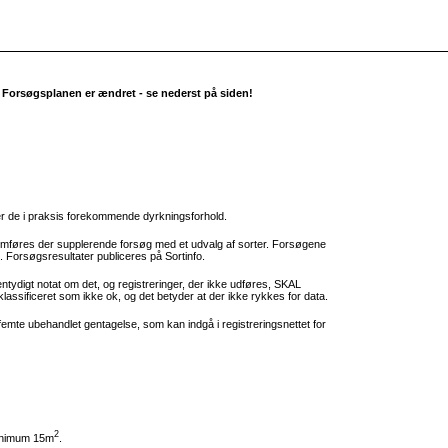
Forsøgsplanen er ændret - se nederst på siden!
er de i praksis forekommende dyrkningsforhold.
emføres der supplerende forsøg med et udvalg af sorter. Forsøgene
Forsøgsresultater publiceres på Sortinfo.
ntydigt notat om det, og registreringer, der ikke udføres, SKAL
lassificeret som ikke ok, og det betyder at der ikke rykkes for data.
te ubehandlet gentagelse, som kan indgå i registreringsnettet for
2
minimum 15m
.