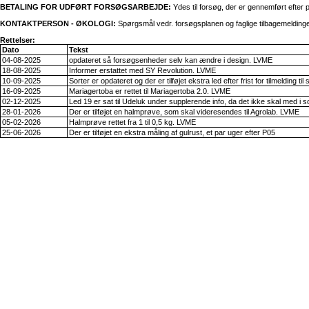
BETALING FOR UDFØRT FORSØGSARBEJDE:
Ydes til forsøg, der er gennemført efter 
KONTAKTPERSON - ØKOLOGI:
Spørgsmål vedr. forsøgsplanen og faglige tilbagemeldinger 
Rettelser:
Dato
Tekst
04-08-2025
opdateret så forsøgsenheder selv kan ændre i design. LVME
18-08-2025
Informer erstattet med SY Revolution. LVME
10-09-2025
Sorter er opdateret og der er tilføjet ekstra led efter frist for tilmelding t
16-09-2025
Mariagertoba er rettet til Mariagertoba 2.0. LVME
02-12-2025
Led 19 er sat til Udeluk under supplerende info, da det ikke skal med i s
28-01-2026
Der er tilføjet en halmprøve, som skal videresendes til Agrolab. LVME
05-02-2026
Halmprøve rettet fra 1 til 0,5 kg. LVME
25-06-2026
Der er tilføjet en ekstra måling af gulrust, et par uger efter P05