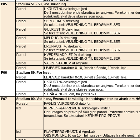
P05
Stadium 51 - 59, Ved skridning
Parcel
UKRUDT % dækning af jord.
De 3 mest dominerende ukrudtsarter angives. Forekommer der
rodukrudt, skal dette skrives som notat
Parcel
SEPTORIA % dækning.
Se tekstafsnit VEJLEDNING TIL BEDØMMELSER.
Parcel
GULRUST % dækning.
Se tekstafsnit VEJLEDNING TIL BEDØMMELSER.
Parcel
MELDUG % dækning.
Se tekstafsnit VEJLEDNING TIL BEDØMMELSER.
Parcel
BRUNRUST % dækning.
Se tekstafsnit VEJLEDNING TIL BEDØMMELSER.
Parcel
HVEDEBLADPLET % dækning.
Se tekstafsnit VEJLEDNING TIL BEDØMMELSER.
Parcel
VÆKSTSTADIUM af afgrøde.
Parcel
LEJESÆD karakter 0-10, 0=helt stående, 10=helt i leje.
P06
Stadium 89, Før høst
Parcel
LEJESÆD karakter 0-10, 0=helt stående, 10=helt i leje.
Parcel
UKRUDT % dækning af jord.
De 3 mest dominerende ukrudtsarter angives. Forekommer der
rodukrudt, skal dette skrives som notat
Parcel
STRÅLÆNGDE cm, fra jord til aks.
P07
Stadium 90, Ved høst, Eventuel forskellige høsttidspunkter, se afsnit om 
Forsøg
FAGLIG VURDERING dato for.
led
KERNE/FRØ-PRØVE til Teknologisk Institut.
Der udtages en prøve på 500 g pr. parcel. Prøverne samles til 
forsendelse. Se tekstafsnit KERNE/-FRØ-PRØVE
led
PLANTEPRØVE-UDT. til AgroLab.
OBS KUN LFE 10 og 15. Halmprøve - Udtages fra alle gent. I alt
Parcel
PARCELUDBYTTE kg kerne/frø (ukorrigeret).