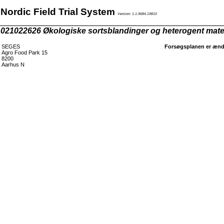
Nordic Field Trial System
Version: 1.1.9684.19810
021022626 Økologiske sortsblandinger og heterogent mater
SEGES
Forsøgsplanen er ændr
Agro Food Park 15
8200
Aarhus N