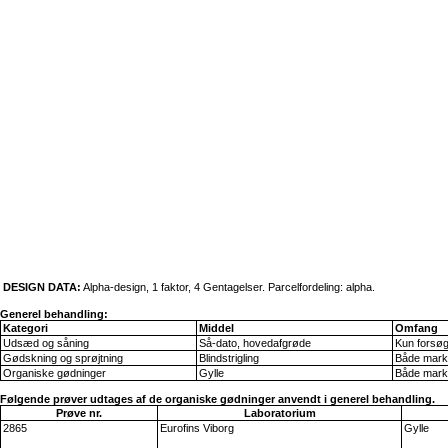
DESIGN DATA:
Alpha-design, 1 faktor, 4 Gentagelser. Parcelfordeling: alpha.
Generel behandling:
Kategori
Middel
Omfang
Udsæd og såning
Så-dato, hovedafgrøde
Kun forsø
Gødskning og sprøjtning
Blindstrigling
Både mark
Organiske gødninger
Gylle
Både mark
Følgende prøver udtages af de organiske gødninger anvendt i generel behandling.
Prøve nr.
Laboratorium
2865
Eurofins Viborg
Gylle