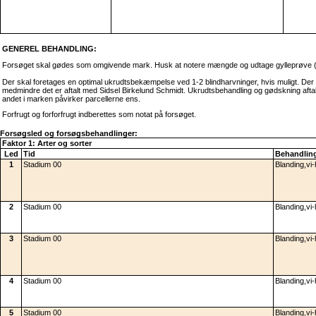
GENEREL BEHANDLING:
Forsøget skal gødes som omgivende mark. Husk at notere mængde og udtage gylleprøve (nr.
Der skal foretages en optimal ukrudtsbekæmpelse ved 1-2 blindharvninger, hvis muligt. Der b
medmindre det er aftalt med Sidsel Birkelund Schmidt. Ukrudtsbehandling og gødskning aftal
andet i marken påvirker parcellerne ens.
Forfrugt og forforfrugt indberettes som notat på forsøget.
Forsøgsled og forsøgsbehandlinger:
Faktor 1: Arter og sorter
Led
Tid
Behandling
1
Stadium 00
Blanding,vi
2
Stadium 00
Blanding,vi
3
Stadium 00
Blanding,vi
4
Stadium 00
Blanding,vi
5
Stadium 00
Blanding,vi