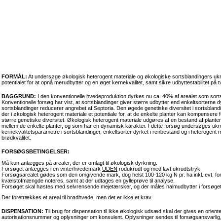
FORMÅL:
At undersøge økologisk heterogent materiale og økologiske sortsblandingers uk
potentialet for at opnå merudbytter og en øget kernekvalitet, samt sikre udbyttestabilitet på tv
BAGGRUND:
I den konventionelle hvedeproduktion dyrkes nu ca. 40% af arealet som sorts
Konventionelle forsøg har vist, at sortsblandinger giver større udbytter end enkeltsorterne 
sortsblandinger reducerer angrebet af Septoria. Den øgede genetiske diversitet i sortsbla
der i økologisk heterogent materiale et potentiale for, at de enkelte planter kan kompensere
større genetiske diversitet. Økologisk heterogent materiale udgøres af en bestand af planter
mellem de enkelte planter, og som har en dynamisk karakter. I dette forsøg undersøges 
kernekvalitetsparametre i sortsblandinger, enkeltsorter dyrket i renbestand og i heterogent ma
brødkvalitet.
FORSØGSBETINGELSER:
Må kun anlægges på arealer, der er omlagt til økologisk dyrkning.
Forsøget anlægges i en vinterhvedemark
UDEN
rodukrudt og med lavt ukrudtstryk.
Forsøgsarealet gødes som den omgivende mark, dog helst 100-120 kg N pr. ha inkl. evt. forfru
kvælstofmængde noteres, samt at der udtages en gylleprøve til analyse.
Forsøget skal høstes med selvrensende mejetærsker, og der måles halmudbytter i forsøget
Der foretrækkes et areal til brødhvede, men det er ikke et krav.
DISPENSATION:
Til brug for dispensation til ikke økologisk udsæd skal der gives en orien
autorisationsnummer og oplysninger om konsulent. Oplysninger sendes til forsøgsansvarlig, 