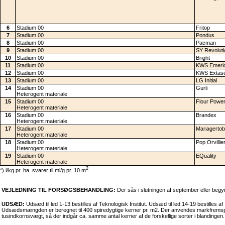
6
Stadium 00
Fritop
7
Stadium 00
Pondus
8
Stadium 00
Pacman
9
Stadium 00
SY Revoluti
10
Stadium 00
Bright
11
Stadium 00
KWS Emeri
12
Stadium 00
KWS Extas
13
Stadium 00
LG Initial
14
Stadium 00
Gurli
Heterogent materiale
15
Stadium 00
Flour Powe
Heterogent materiale
16
Stadium 00
Brandex
Heterogent materiale
17
Stadium 00
Mariagertob
Heterogent materiale
18
Stadium 00
Pop Orvillie
Heterogent materiale
19
Stadium 00
EQuality
Heterogent materiale
2
*) l/kg pr. ha. svarer til ml/g pr. 10 m
VEJLEDNING TIL FORSØGSBEHANDLING:
Der sås i slutningen af september eller begy
UDSÆD:
Udsæd til led 1-13 bestilles af Teknologisk Institut. Udsæd til led 14-19 bestilles 
Udsædsmængden er beregnet til 400 spiredygtige kerner pr. m2. Der anvendes markfremspir
tusindkornsvægt, så der indgår ca. samme antal kerner af de forskellige sorter i blandingen.