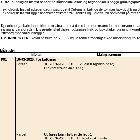
OBS: Teknologisk Institut sender de håndholdte labels og følgeseddel til begge gødningsprøve
Teknologisk Institut udtager gødningsprøve til Celignis af kalk og de to typer biokul, til br
Teknologisk Institut ligger analysecertifikater fra Eurofins og Celignis ind som notat på forsø
Doseringen af kalkningsmidlerne er afpasset, så der udspredes mængder med forventet samm
såning af vårafgrøde. Hvis arealet skal pløjes, udbringes kalk og biokul efter pløjning, hvoref
Ytteborg med sandudlægger.
GØDNING/KALK:
Biokul bestilles af SEGES og udsendes/medtages ved udbringning fra Tekno
Måletider
Niveau
Måleparameter
P01
10-03-2026, Før kalkning
Forsøg
JORDPRØVE-UDT. 0 -25 cm til Agrolab(pose).
Prøvestørrelse 300-400 g.
Parcel
Udføres kun i følgende led:
1
JORDPRØVE-UDT. til Teknologisk Institut.