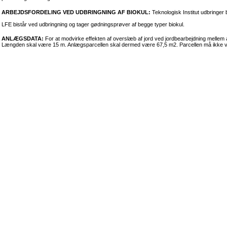
ARBEJDSFORDELING VED UDBRINGNING AF BIOKUL:
Teknologisk Institut udbringer
LFE bistår ved udbringning og tager gødningsprøver af begge typer biokul.
ANLÆGSDATA:
For at modvirke effekten af overslæb af jord ved jordbearbejdning mellem 
Længden skal være 15 m. Anlægsparcellen skal dermed være 67,5 m2. Parcellen må ikke være 