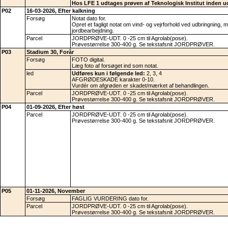
Hos LFE 1 udtages prøven af Teknologisk Institut inden u
P02
16-03-2026, Efter kalkning
Forsøg
Notat dato for.
Opret et fagligt notat om vind- og vejrforhold ved udbringning, 
jordbearbejdning.
Parcel
JORDPRØVE-UDT. 0 -25 cm til Agrolab(pose).
Prøvestørrelse 300-400 g. Se tekstafsnit JORDPRØVER.
P03
Stadium 30, Forår
Forsøg
FOTO digital.
Læg foto af forsøget ind som notat.
led
Udføres kun i følgende led:
2, 3, 4
AFGRØDESKADE karakter 0-10.
Vurdér om afgrøden er skadet/mærket af behandlingen.
Parcel
JORDPRØVE-UDT. 0 -25 cm til Agrolab(pose).
Prøvestørrelse 300-400 g. Se tekstafsnit JORDPRØVER.
P04
01-09-2026, Efter høst
Parcel
JORDPRØVE-UDT. 0 -25 cm til Agrolab(pose).
Prøvestørrelse 300-400 g. Se tekstafsnit JORDPRØVER.
P05
01-11-2026, November
Forsøg
FAGLIG VURDERING dato for.
Parcel
JORDPRØVE-UDT. 0 -25 cm til Agrolab(pose).
Prøvestørrelse 300-400 g. Se tekstafsnit JORDPRØVER.