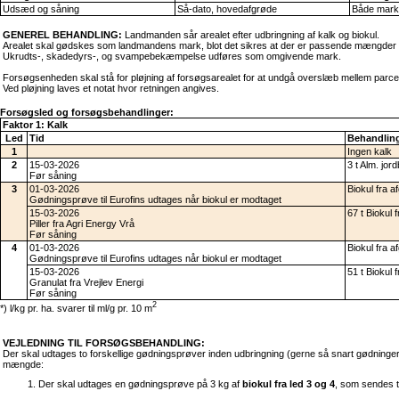
Udsæd og såning
Så-dato, hovedafgrøde
Både mark
GENEREL BEHANDLING:
Landmanden sår arealet efter udbringning af kalk og biokul.
Arealet skal gødskes som landmandens mark, blot det sikres at der er passende mængder N
Ukrudts-, skadedyrs-, og svampebekæmpelse udføres som omgivende mark.
Forsøgsenheden skal stå for pløjning af forsøgsarealet for at undgå overslæb mellem parceller
Ved pløjning laves et notat hvor retningen angives.
Forsøgsled og forsøgsbehandlinger:
Faktor 1: Kalk
Led
Tid
Behandling
1
Ingen kalk
2
15-03-2026
3 t Alm. jor
Før såning
3
01-03-2026
Biokul fra 
Gødningsprøve til Eurofins udtages når biokul er modtaget
15-03-2026
67 t Biokul
Piller fra Agri Energy Vrå
Før såning
4
01-03-2026
Biokul fra 
Gødningsprøve til Eurofins udtages når biokul er modtaget
15-03-2026
51 t Biokul
Granulat fra Vrejlev Energi
Før såning
2
*) l/kg pr. ha. svarer til ml/g pr. 10 m
VEJLEDNING TIL FORSØGSBEHANDLING:
Der skal udtages to forskellige gødningsprøver inden udbringning (gerne så snart gødninge
mængde
:
Der skal udtages en gødningsprøve på 3 kg af
biokul fra led 3 og 4
, som sendes t