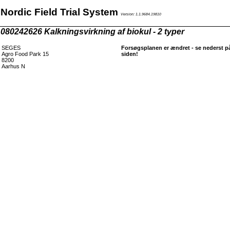
Nordic Field Trial System
Version: 1.1.9684.19810
080242626 Kalkningsvirkning af biokul - 2 typer
SEGES
Forsøgsplanen er ændret - se nederst p
Agro Food Park 15
siden!
8200
Aarhus N