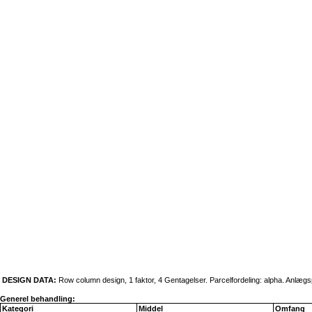
DESIGN DATA:
Row column design, 1 faktor, 4 Gentagelser. Parcelfordeling: alpha. Anlæ
Generel behandling:
Kategori
Middel
Omfang