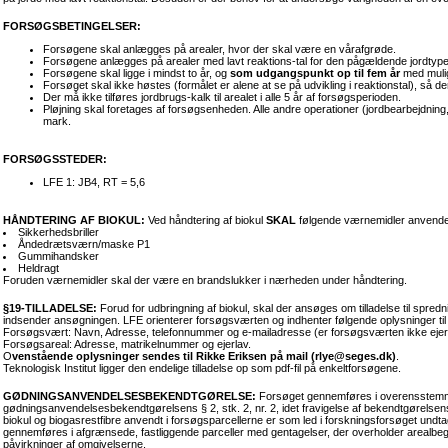
FORSØGSBETINGELSER:
Forsøgene skal anlægges på arealer, hvor der skal v
ære en vårafgrøde.
Forsøg
ene anlægges på arealer med lavt reaktions-tal for den pågældende jordtype, 
Forsøgene skal ligge i mindst to år, og
som udgangspunkt op til fem år
med mulig
Forsøget skal ikke høstes (formålet er alene at se på udvikling i reaktionstal), så der
Der må ikke tilføres jordbrugs-kalk til arealet i alle 5 år af forsøgsperioden.
Pløjning skal foretages af forsøgsenheden. Alle andre operationer (jordbearbejdni
mark.
FORSØGSSTEDER:
LFE 1: JB4, RT = 5,6
HÅNDTERING AF BIOKUL:
Ved håndtering af biokul
SKAL
følgende værnemidler anvend
Sikkerhedsbriller
Åndedrætsværn/maske P1
Gummihandsker
Heldragt
Foruden værnemidler skal der være en brandslukker i nærheden under håndtering.
§19-TILLADELSE:
Forud for udbringning af biokul, skal der ansøges om tilladelse til spr
indsender ansøgningen. LFE orienterer forsøgsværten og indhenter følgende oplysninger til
Forsøgsvært: Navn, Adresse, telefonnummer og e-mailadresse (er forsøgsværten ikke ejer af
Forsøgsareal: Adresse, matrikelnummer og ejerlav.
O
venstående oplysninger sendes til Rikke Eriksen på mail (rlye@seges.dk)
.
Teknologisk Institut ligger den endelige tilladelse op som pdf-fil på enkeltforsøgene.
GØDNINGSANVENDELSESBEKENDTGØRELSE:
Forsøget gennemføres i overensstemm
gødningsanvendelsesbekendtgørelsens § 2, stk. 2, nr. 2, idet fravigelse af bekendtgørels
biokul og biogasrestfibre anvendt i forsøgsparcellerne er som led i forskningsforsøget undta
gennemføres i afgrænsede, fastliggende parceller med gentagelser, der overholder arealbe
påvirkninger af omgivelserne.