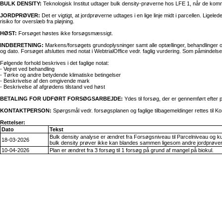
BULK DENSITY:
Teknologisk Institut udtager bulk density-prøverne hos LFE 1, når de komm
JORDPRØVER:
Det er vigtigt, at jordprøverne udtages i en lige linje midt i parcellen. Lig
risiko for overslæb fra pløjning.
HØST:
Forsøget høstes ikke forsøgsmæssigt.
INDBERETNING:
Markens/forsøgets grundoplysninger samt alle optællinger, behandlinger o
og dato. Forsøget afsluttes med notat i WebtrialOffice vedr. faglig vurdering. Som påminde
Følgende forhold beskrives i det faglige notat:
- Vejret ved behandling
- Tørke og andre betydende klimatiske betingelser
- Beskrivelse af den omgivende mark
- Beskrivelse af afgrødens tilstand ved høst
BETALING FOR UDFØRT FORSØGSARBEJDE:
Ydes til forsøg, der er gennemført efter 
KONTAKTPERSON:
Spørgsmål vedr. forsøgsplanen og faglige tilbagemeldinger rettes til 
Rettelser:
Dato
Tekst
Bulk density analyse er ændret fra Forsøgsniveau til Parcelniveau og ku
18-03-2026
bulk density prøver ikke kan blandes sammen ligesom andre jordprøve
10-04-2026
Plan er ændret fra 3 forsøg til 1 forsøg på grund af mangel på biokul.