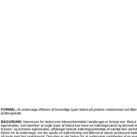
FORMÅL:
At undersøge effekten af forskellige typer biokul på jordens reaktionstal ved tilf
jordbrugskalk.
BAGGRUND:
Interessen for biokul som klimavirkemiddel i landbruget er fortsat stor. Bioku
egenskaber, som bevirker at nogle typer af biokul kan have en kalkningsværdi og dermed et po
fysiske- og kemiske egenskaber, afhænger biokuls kalkningspotentiale af særligt den oprinde
behov for at undersøge, om der opnås en kalkvirkning ved tilførsel af dansk produceret biok
på jorde med lavt reaktionstal. Desuden er der behov for at undersøge varigheden af en eve