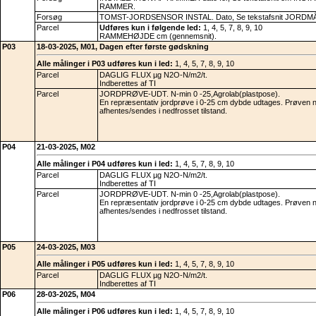
RAMMER.
Forsøg
TOMST-JORDSENSOR INSTAL. Dato, Se tekstafsnit JORDM
Parcel
Udføres kun i følgende led:
1, 4, 5, 7, 8, 9, 10
RAMMEHØJDE cm (gennemsnit).
P03
18-03-2025, M01, Dagen efter første gødskning
Alle målinger i P03 udføres kun i led:
1, 4, 5, 7, 8, 9, 10
Parcel
DAGLIG FLUX µg N2O-N/m2/t.
Indberettes af TI
Parcel
JORDPRØVE-UDT. N-min 0 -25,Agrolab(plastpose).
En repræsentativ jordprøve i 0-25 cm dybde udtages. Prøven 
afhentes/sendes i nedfrosset tilstand.
P04
21-03-2025, M02
Alle målinger i P04 udføres kun i led:
1, 4, 5, 7, 8, 9, 10
Parcel
DAGLIG FLUX µg N2O-N/m2/t.
Indberettes af TI
Parcel
JORDPRØVE-UDT. N-min 0 -25,Agrolab(plastpose).
En repræsentativ jordprøve i 0-25 cm dybde udtages. Prøven 
afhentes/sendes i nedfrosset tilstand.
P05
24-03-2025, M03
Alle målinger i P05 udføres kun i led:
1, 4, 5, 7, 8, 9, 10
Parcel
DAGLIG FLUX µg N2O-N/m2/t.
Indberettes af TI
P06
28-03-2025, M04
Alle målinger i P06 udføres kun i led:
1, 4, 5, 7, 8, 9, 10