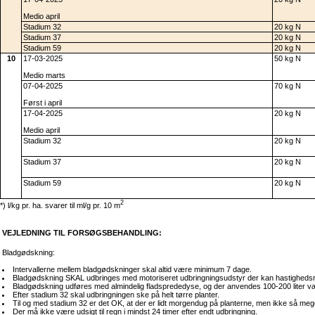
Medio april
Stadium 32
20 kg N
Stadium 37
20 kg N
Stadium 59
20 kg N
10
17-03-2025
50 kg N
Medio marts
07-04-2025
70 kg N
Først i april
17-04-2025
20 kg N
Medio april
Stadium 32
20 kg N
Stadium 37
20 kg N
Stadium 59
20 kg N
2
*) l/kg pr. ha. svarer til ml/g pr. 10 m
VEJLEDNING TIL FORSØGSBEHANDLING:
Bladgødskning:
Intervallerne mellem bladgødskninger skal altid være minimum 7 dage.
Bladgødskning SKAL udbringes med motoriseret udbringningsudstyr der kan hastighedsr
Bladgødskning udføres med almindelig fladsprededyse, og der anvendes 100-200 liter væ
Efter stadium 32 skal udbringningen ske på helt tørre planter.
Til og med stadium 32 er det OK, at der er lidt morgendug på planterne, men ikke så mege
Der må ikke være udsigt til regn i mindst 24 timer efter endt udbringning.