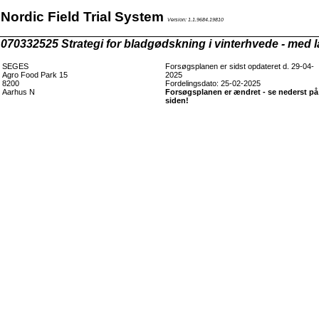
Nordic Field Trial System
Version: 1.1.9684.19810
070332525 Strategi for bladgødskning i vinterhvede - med 
SEGES
Forsøgsplanen er sidst opdateret d. 29-04-
Agro Food Park 15
2025
8200
Fordelingsdato: 25-02-2025
Aarhus N
Forsøgsplanen er ændret - se nederst på
siden!