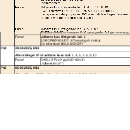
Indberettes af TI
Parcel
Udføres kun i følgende led:
1, 4, 5, 7, 8, 9, 10
JORDPRØVE-UDT. N-min 0 -25,Agrolab(plastpose).
En repræsentativ jordprøve i 0-25 cm dybde udtages. Prøven 
afhentes/sendes i nedfrosset tilstand.
Parcel
Udføres kun i følgende led:
4, 5, 7, 8, 9, 10
SVIDNING/NEDV. karakter 0-10 på afgrøde, 0=ingen svidning, 
Parcel
Udføres kun i følgende led:
1
JORDPRØVE-UDT. til Teknologisk Institut.
Se tekstafsnit BULK DENSITY
P14
29-04-2025, M12
Alle målinger i P14 udføres kun i led:
1, 4, 5, 7, 8, 9, 10
Parcel
DAGLIG FLUX µg N2O-N/m2/t.
Indberettes af TI
P15
05-05-2025, M13
Alle målinger i P15 udføres kun i led:
1, 4, 5, 7, 8, 9, 10
Parcel
DAGLIG FLUX µg N2O-N/m2/t.
Indberettes af TI
Parcel
JORDPRØVE-UDT. N-min 0 -25,Agrolab(plastpose).
En repræsentativ jordprøve i 0-25 cm dybde udtages. Prøven 
afhentes/sendes i nedfrosset tilstand.
P16
12-05-2025, M14
Alle målinger i P16 udføres kun i led:
1, 4, 5, 7, 8, 9, 10
Parcel
DAGLIG FLUX µg N2O-N/m2/t.
Indberettes af TI
P17
16-05-2025, M15, Dagen efter 4. gødskning