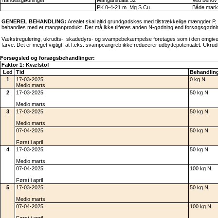
Handelsgødninger
Mangansulfat 32
Ved behov
PK 0-4-21 m. Mg S Cu
Både mark
GENEREL BEHANDLING:
Arealet skal altid grundgødskes med tilstrækkelige mængder P
behandles med et manganprodukt. Der må ikke tilføres anden N-gødning end forsøgsgødni
Vækstregulering, ukrudts-, skadedyrs- og svampebekæmpelse foretages som i den omgiven
farve. Det er meget vigtigt, at f.eks. svampeangreb ikke reducerer udbyttepotentialet. Ukr
Forsøgsled og forsøgsbehandlinger:
Faktor 1: Kvælstof
Led
Tid
Behandling
1
17-03-2025
0 kg N
Medio marts
2
17-03-2025
50 kg N
Medio marts
3
17-03-2025
50 kg N
Medio marts
07-04-2025
50 kg N
Først i april
4
17-03-2025
50 kg N
Medio marts
07-04-2025
100 kg N
Først i april
5
17-03-2025
50 kg N
Medio marts
07-04-2025
100 kg N