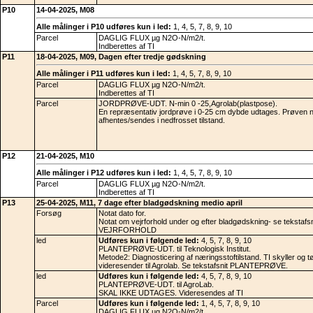
P10
14-04-2025, M08
Alle målinger i P10 udføres kun i led:
1, 4, 5, 7, 8, 9, 10
Parcel
DAGLIG FLUX µg N2O-N/m2/t.
Indberettes af TI
P11
18-04-2025, M09, Dagen efter tredje gødskning
Alle målinger i P11 udføres kun i led:
1, 4, 5, 7, 8, 9, 10
Parcel
DAGLIG FLUX µg N2O-N/m2/t.
Indberettes af TI
Parcel
JORDPRØVE-UDT. N-min 0 -25,Agrolab(plastpose).
En repræsentativ jordprøve i 0-25 cm dybde udtages. Prøven 
afhentes/sendes i nedfrosset tilstand.
P12
21-04-2025, M10
Alle målinger i P12 udføres kun i led:
1, 4, 5, 7, 8, 9, 10
Parcel
DAGLIG FLUX µg N2O-N/m2/t.
Indberettes af TI
P13
25-04-2025, M11, 7 dage efter bladgødskning medio april
Forsøg
Notat dato for.
Notat om vejrforhold under og efter bladgødskning- se tekstafs
VEJRFORHOLD
led
Udføres kun i følgende led:
4, 5, 7, 8, 9, 10
PLANTEPRØVE-UDT. til Teknologisk Institut.
Metode2: Diagnosticering af næringsstoftilstand. TI skyller og 
videresender til Agrolab. Se tekstafsnit PLANTEPRØVE.
led
Udføres kun i følgende led:
4, 5, 7, 8, 9, 10
PLANTEPRØVE-UDT. til AgroLab.
SKAL IKKE UDTAGES. Videresendes af TI
Parcel
Udføres kun i følgende led:
1, 4, 5, 7, 8, 9, 10
DAGLIG FLUX µg N2O-N/m2/t.