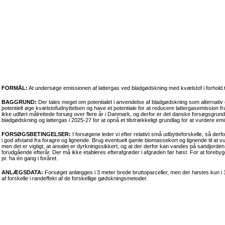
FORMÅL:
At undersøge emissionen af lattergas ved bladgødskning med kvælstof i forhold ti
BAGGRUND:
Der tales meget om potentialet i anvendelse af bladgødskning som alternativ e
potentielt øge kvælstofudnyttelsen og have et potentiale for at reducere lattergasemission fr
ikke udført målrettede forsøg over flere år i Danmark, og derfor er det danske forsøgsgrun
bladgødskning og lattergas i 2025-27 for at opnå et tilstrækkeligt grundlag for at vurdere e
FORSØGSBETINGELSER:
I forsøgene leder vi efter relativt små udbytteforskelle, så derf
i god afstand fra foragre og lignende. Brug eventuelt gamle biomassekort og lignende til at 
men det er vigtigt, at arealet er dyrkningssikkert, og at der derfor kan vandes på sandjorde
forudgående efterår. Der må ikke etableres efterafgrøder i afgrøden før høst. For at fore
pr. ha én gang i foråret.
ANLÆGSDATA:
Forsøget anlægges i 3 meter brede bruttoparceller, men der høstes kun i 
af forskelle i randeffekt af de forskellige gødskningsmetoder.