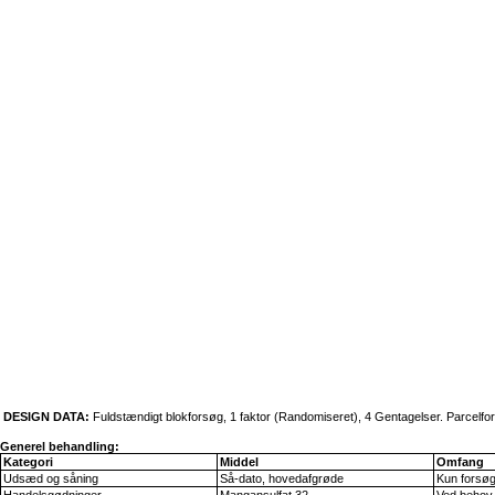
DESIGN DATA:
Fuldstændigt blokforsøg, 1 faktor (Randomiseret), 4 Gentagelser. Parcelf
Generel behandling:
Kategori
Middel
Omfang
Udsæd og såning
Så-dato, hovedafgrøde
Kun forsø