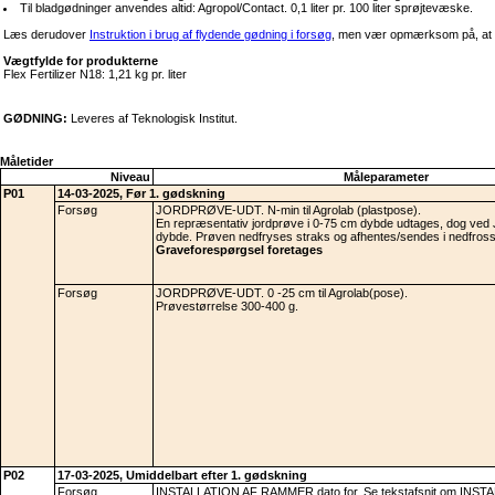
Til bladgødninger anvendes altid: Agropol/Contact. 0,1 liter pr. 100 liter sprøjtevæske.
Læs derudover
Instruktion i brug af flydende gødning i forsøg
, men vær opmærksom på, at g
Vægtfylde for produkterne
Flex Fertilizer N18: 1,21 kg pr. liter
GØDNING:
Leveres af Teknologisk Institut.
Måletider
Niveau
Måleparameter
P01
14-03-2025, Før 1. gødskning
Forsøg
JORDPRØVE-UDT. N-min til Agrolab (plastpose).
En repræsentativ jordprøve i 0-75 cm dybde udtages, dog ved J
dybde. Prøven nedfryses straks og afhentes/sendes i nedfrosse
Graveforespørgsel foretages
Forsøg
JORDPRØVE-UDT. 0 -25 cm til Agrolab(pose).
Prøvestørrelse 300-400 g.
P02
17-03-2025, Umiddelbart efter 1. gødskning
Forsøg
INSTALLATION AF RAMMER dato for, Se tekstafsnit om INST