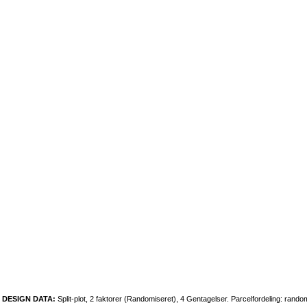
DESIGN DATA:
Split-plot, 2 faktorer (Randomiseret), 4 Gentagelser. Parcelfordeling: ran