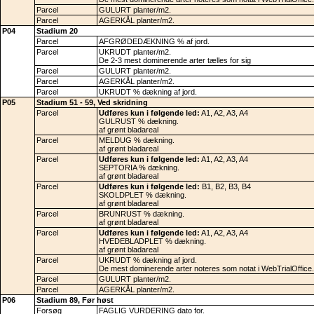
Parcel
GULURT planter/m2.
Parcel
AGERKÅL planter/m2.
P04
Stadium 20
Parcel
AFGRØDEDÆKNING % af jord.
Parcel
UKRUDT planter/m2.
De 2-3 mest dominerende arter tælles for sig
Parcel
GULURT planter/m2.
Parcel
AGERKÅL planter/m2.
Parcel
UKRUDT % dækning af jord.
P05
Stadium 51 - 59, Ved skridning
Parcel
Udføres kun i følgende led:
A1, A2, A3, A4
GULRUST % dækning.
af grønt bladareal
Parcel
MELDUG % dækning.
af grønt bladareal
Parcel
Udføres kun i følgende led:
A1, A2, A3, A4
SEPTORIA % dækning.
af grønt bladareal
Parcel
Udføres kun i følgende led:
B1, B2, B3, B4
SKOLDPLET % dækning.
af grønt bladareal
Parcel
BRUNRUST % dækning.
af grønt bladareal
Parcel
Udføres kun i følgende led:
A1, A2, A3, A4
HVEDEBLADPLET % dækning.
af grønt bladareal
Parcel
UKRUDT % dækning af jord.
De mest dominerende arter noteres som notat i WebTrialOffice.
Parcel
GULURT planter/m2.
Parcel
AGERKÅL planter/m2.
P06
Stadium 89, Før høst
Forsøg
FAGLIG VURDERING dato for.