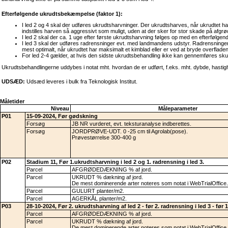
Efterfølgende ukrudtsbekæmpelse (faktor 1):
I led 2 og 4 skal der udføres ukrudtsharvninger. Der ukrudtsharves, når ukrudtet ha
indstilles harven så aggressivt som muligt, uden at der sker for stor skade på afgrø
I led 2 skal der ca. 1 uge efter første ukrudtsharvning følges op med en efterfølgen
I led 3 skal der udføres radrensninger evt. med landmandens udstyr. Radrensninger
mest optimalt, når ukrudtet har maksimalt et kimblad eller er ved at bryde overflade
For led 2-4 gælder, at hvis den sidste ukrudtsbehandling ikke kan gennemføres skub
Ukrudtsbehandlingerne uddybes i notat mht. hvordan de er udført, f.eks. mht. dybde, hastigh
UDSÆD:
Udsæd leveres i bulk fra Teknologisk Institut.
Måletider
Niveau
Måleparameter
P01
15-09-2024, Før gødskning
Forsøg
JB NR vurderet, evt. teksturanalyse indberettes.
Forsøg
JORDPRØVE-UDT. 0 -25 cm til Agrolab(pose).
Prøvestørrelse 300-400 g
P02
Stadium 11, Før 1.ukrudtsharvning i led 2 og 1. radrensning i led 3.
Parcel
AFGRØDEDÆKNING % af jord.
Parcel
UKRUDT % dækning af jord.
De mest dominerende arter noteres som notat i WebTrialOffice.
Parcel
GULURT planter/m2.
Parcel
AGERKÅL planter/m2.
P03
28-10-2024, Før 2. ukrudtsharvning af led 2 - før 2. radrensning i led 3 - før 
Parcel
AFGRØDEDÆKNING % af jord.
Parcel
UKRUDT % dækning af jord.
De mest dominerende arter noteres som notat i WebTrialOffice.