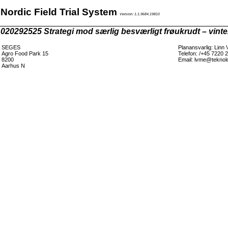
Nordic Field Trial System
Version: 1.1.9684.19810
020292525 Strategi mod særlig besværligt frøukrudt – vint
SEGES
Planansvarlig: Linn 
Agro Food Park 15
Telefon: /+45 7220 
8200
Email: lvme@teknol
Aarhus N