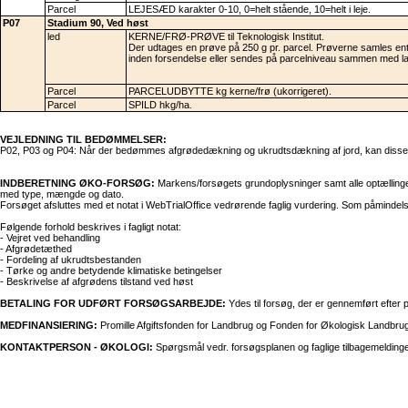
Parcel
LEJESÆD karakter 0-10, 0=helt stående, 10=helt i leje.
P07
Stadium 90, Ved høst
led
KERNE/FRØ-PRØVE til Teknologisk Institut.
Der udtages en prøve på 250 g pr. parcel. Prøverne samles ente
inden forsendelse eller sendes på parcelniveau sammen med lab
Parcel
PARCELUDBYTTE kg kerne/frø (ukorrigeret).
Parcel
SPILD hkg/ha.
VEJLEDNING TIL BEDØMMELSER:
P02, P03 og P04: Når der bedømmes afgrødedækning og ukrudtsdækning af jord, kan disse t
INDBERETNING ØKO-FORSØG:
Markens/forsøgets grundoplysninger samt alle optællinger
med type, mængde og dato.
Forsøget afsluttes med et notat i WebTrialOffice vedrørende faglig vurdering. Som påminde
Følgende forhold beskrives i fagligt notat:
- Vejret ved behandling
- Afgrødetæthed
- Fordeling af ukrudtsbestanden
- Tørke og andre betydende klimatiske betingelser
- Beskrivelse af afgrødens tilstand ved høst
BETALING FOR UDFØRT FORSØGSARBEJDE:
Ydes til forsøg, der er gennemført efter 
MEDFINANSIERING:
Promille Afgiftsfonden for Landbrug og Fonden for Økologisk Landbrug d
KONTAKTPERSON - ØKOLOGI:
Spørgsmål vedr. forsøgsplanen og faglige tilbagemeldinger