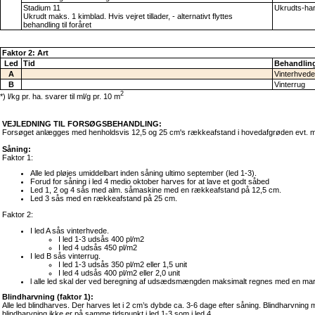
Stadium 11
Ukrudts-ha
Ukrudt maks. 1 kimblad. Hvis vejret tillader, - alternativt flyttes
behandling til foråret
Faktor 2: Art
Led
Tid
Behandling
A
Vinterhvede
B
Vinterrug
2
*) l/kg pr. ha. svarer til ml/g pr. 10 m
VEJLEDNING TIL FORSØGSBEHANDLING:
Forsøget anlægges med henholdsvis 12,5 og 25 cm's rækkeafstand i hovedafgrøden evt. 
Såning:
Faktor 1:
Alle led pløjes umiddelbart inden såning ultimo september (led 1-3).
Forud for såning i led 4 medio oktober harves for at lave et godt såbed
Led 1, 2 og 4 sås med alm. såmaskine med en rækkeafstand på 12,5 cm.
Led 3 sås med en rækkeafstand på 25 cm.
Faktor 2:
I led A sås vinterhvede.
I led 1-3 udsås 400 pl/m2
I led 4 udsås 450 pl/m2
I led B sås vinterrug.
I led 1-3 udsås 350 pl/m2 eller 1,5 unit
I led 4 udsås 400 pl/m2 eller 2,0 unit
l alle led skal der ved beregning af udsædsmængden maksimalt regnes med en ma
Blindharvning (faktor 1):
Alle led blindharves. Der harves let i 2 cm’s dybde ca. 3-6 dage efter såning. Blindharvni
blindharvning ikke er på samme tidspunkt i led 1-3 som i led 4.