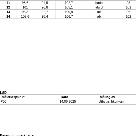
11
98,6
94,5
102,7
bcde
98
12
101
96,8
105,1
abcd
101
13
96,8
92,7
100,9
de
96
14
102,6
98,4
106,7
ab
102
LSD
Måletidspunkt
Dato
Måling av
P06
14.08.2025
Utbytte, hkg korn
Beregning merknader