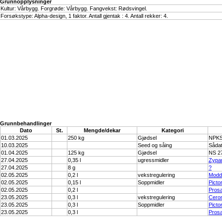
Grunnopplysninger
Kultur: Vårbygg. Forgrøde: Vårbygg. Fangvekst: Rødsvingel.
Forsøkstype: Alpha-design, 1 faktor. Antall gjentak : 4. Antall rekker: 4.
Grunnbehandlinger
Dato
St.
Mengde/dekar
Kategori
01.03.2025
250 kg
Gjødsel
NPKS
10.03.2025
Seed og såing
Sådat
01.04.2025
125 kg
Gjødsel
NS 2
27.04.2025
0,35 l
ugressmidler
Zypa
27.04.2025
8 g
?
02.05.2025
0,2 l
vekstregulering
Modd
02.05.2025
0,15 l
Soppmidler
Picto
02.05.2025
0,2 l
Pros
23.05.2025
0,3 l
vekstregulering
Cero
23.05.2025
0,3 l
Soppmidler
Picto
23.05.2025
0,3 l
Pros