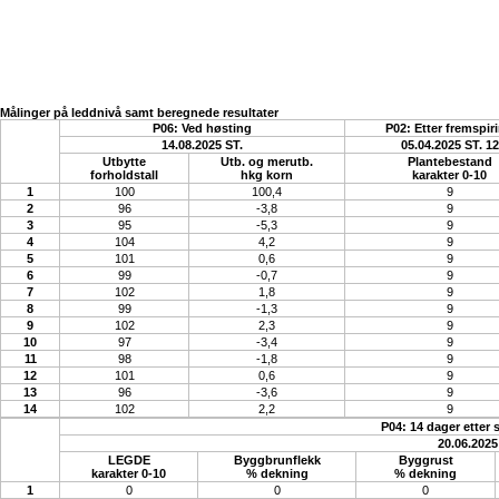
Målinger på leddnivå samt beregnede resultater
P06: Ved høsting
P02: Etter fremspir
14.08.2025 ST.
05.04.2025 ST. 12
Utbytte
Utb. og merutb.
Plantebestand
forholdstall
hkg korn
karakter 0-10
1
100
100,4
9
2
96
-3,8
9
3
95
-5,3
9
4
104
4,2
9
5
101
0,6
9
6
99
-0,7
9
7
102
1,8
9
8
99
-1,3
9
9
102
2,3
9
10
97
-3,4
9
11
98
-1,8
9
12
101
0,6
9
13
96
-3,6
9
14
102
2,2
9
P04: 14 dager etter 
20.06.2025
LEGDE
Byggbrunflekk
Byggrust
karakter 0-10
% dekning
% dekning
1
0
0
0