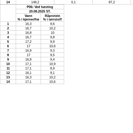
14
148,2
0,1
87,2
P06: Ved høsting
20.08.2025 ST.
Vann
Råprotein
% i kjerner/frø
% i tørrstoff
1
16,3
9,6
2
16,7
10,2
3
16,8
10
4
16,7
9,8
5
17,2
9,9
6
17
10,6
7
16,9
9,3
8
17
9,5
9
16,8
9,4
10
17,1
10,9
11
17,1
8,9
12
16,1
9,1
13
16,3
10,2
14
17,1
10,6