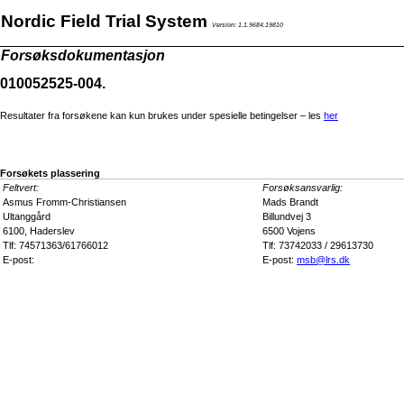
Nordic Field Trial System
Version: 1.1.9684.19810
Forsøksdokumentasjon
010052525-004.
Resultater fra forsøkene kan kun brukes under spesielle betingelser – les
her
Forsøkets plassering
Feltvert:
Forsøksansvarlig:
Asmus Fromm-Christiansen
Mads Brandt
Ultanggård
Billundvej 3
6100, Haderslev
6500 Vojens
Tlf: 74571363/61766012
Tlf: 73742033 / 29613730
E-post:
E-post:
msb@lrs.dk