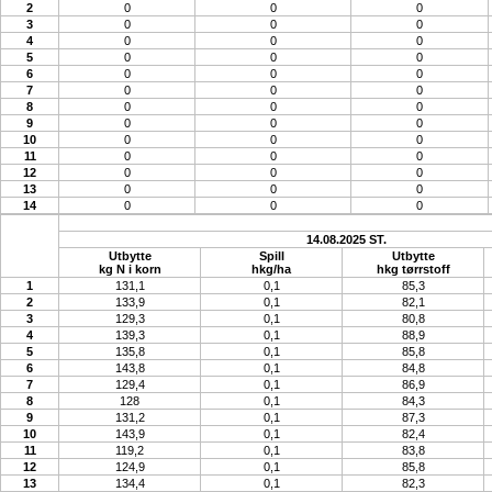
2
0
0
0
3
0
0
0
4
0
0
0
5
0
0
0
6
0
0
0
7
0
0
0
8
0
0
0
9
0
0
0
10
0
0
0
11
0
0
0
12
0
0
0
13
0
0
0
14
0
0
0
14.08.2025 ST.
Utbytte
Spill
Utbytte
kg N i korn
hkg/ha
hkg tørrstoff
1
131,1
0,1
85,3
2
133,9
0,1
82,1
3
129,3
0,1
80,8
4
139,3
0,1
88,9
5
135,8
0,1
85,8
6
143,8
0,1
84,8
7
129,4
0,1
86,9
8
128
0,1
84,3
9
131,2
0,1
87,3
10
143,9
0,1
82,4
11
119,2
0,1
83,8
12
124,9
0,1
85,8
13
134,4
0,1
82,3