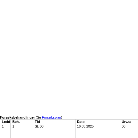
Forsøksbehandlinger
(Se
Forsøksplan
)
Ledd
Beh.
Tid
Dato
Utv.st
1
1
St. 00
10.03.2025
00