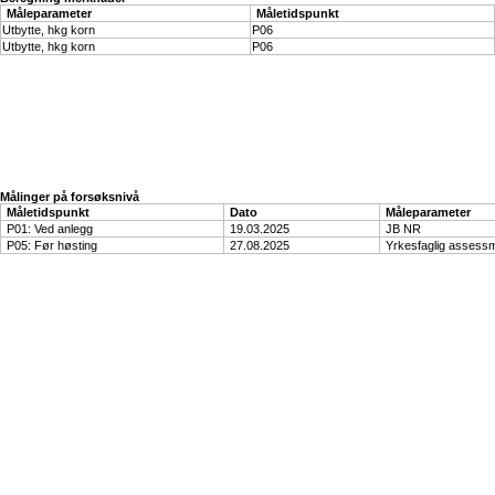
Måleparameter
Måletidspunkt
Utbytte, hkg korn
P06
Utbytte, hkg korn
P06
Målinger på forsøksnivå
Måletidspunkt
Dato
Måleparameter
P01: Ved anlegg
19.03.2025
JB NR
P05: Før høsting
27.08.2025
Yrkesfaglig assess