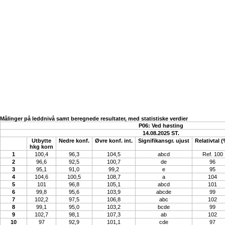
Målinger på leddnivå samt beregnede resultater, med statistiske verdier
P06: Ved høsting
14.08.2025 ST.
Utbytte
Nedre konf.
Øvre konf. int.
Signifikansgr. ujust
Relativtal (
hkg korn
1
100,4
96,3
104,5
abcd
Ref. 100
2
96,6
92,5
100,7
de
96
3
95,1
91,0
99,2
e
95
4
104,6
100,5
108,7
a
104
5
101
96,8
105,1
abcd
101
6
99,8
95,6
103,9
abcde
99
7
102,2
97,5
106,8
abc
102
8
99,1
95,0
103,2
bcde
99
9
102,7
98,1
107,3
ab
102
10
97
92,9
101,1
cde
97