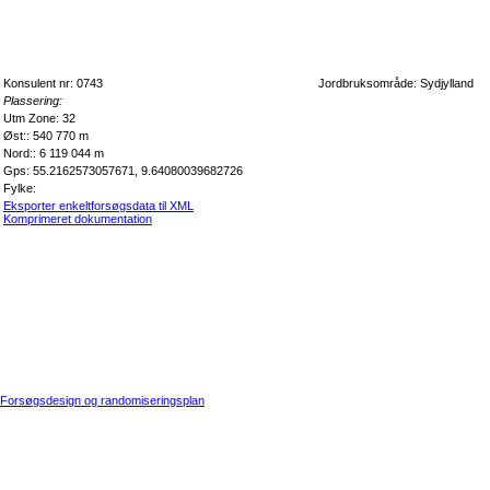
Konsulent nr: 0743
Jordbruksområde: Sydjylland
Plassering:
Utm Zone: 32
Øst:: 540 770 m
Nord:: 6 119 044 m
Gps: 55.2162573057671, 9.64080039682726
Fylke:
Eksporter enkeltforsøgsdata til XML
Komprimeret dokumentation
Forsøgsdesign og randomiseringsplan