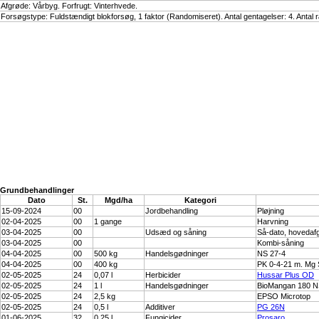
Afgrøde: Vårbyg. Forfrugt: Vinterhvede.
Forsøgstype: Fuldstændigt blokforsøg, 1 faktor (Randomiseret). Antal gentagelser: 4. Antal 
Grundbehandlinger
Dato
St.
Mgd/ha
Kategori
15-09-2024
00
Jordbehandling
Pløjning
02-04-2025
00
1 gange
Harvning
03-04-2025
00
Udsæd og såning
Så-dato, hovedaf
03-04-2025
00
Kombi-såning
04-04-2025
00
500 kg
Handelsgødninger
NS 27-4
04-04-2025
00
400 kg
PK 0-4-21 m. Mg
02-05-2025
24
0,07 l
Herbicider
Hussar Plus OD
02-05-2025
24
1 l
Handelsgødninger
BioMangan 180 NS
02-05-2025
24
2,5 kg
EPSO Microtop
02-05-2025
24
0,5 l
Additiver
PG 26N
01-06-2025
32
0,25 l
Fungicider
Prosaro