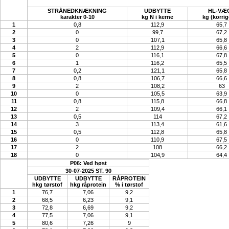
STRÅNEDKNÆKNING
UDBYTTE
HL-VÆ
karakter 0-10
kg N i kerne
kg (korrig
1
0,8
112,9
65,7
2
0
99,7
67,2
3
0
107,1
65,8
4
2
112,9
66,6
5
0
116,1
67,8
6
1
116,2
65,5
7
0,2
121,1
65,8
8
0,8
106,7
66,6
9
2
108,2
63
10
0
105,5
63,9
11
0,8
115,8
66,8
12
2
109,4
66,1
13
0,5
114
67,2
14
3
113,4
61,6
15
0,5
112,8
65,8
16
0
110,9
67,5
17
2
108
66,2
18
0
104,9
64,4
P06: Ved høst
30-07-2025 ST. 90
UDBYTTE
UDBYTTE
RÅPROTEIN
hkg tørstof
hkg råprotein
% i tørstof
1
76,7
7,06
9,2
2
68,5
6,23
9,1
3
72,8
6,69
9,2
4
77,5
7,06
9,1
5
80,6
7,26
9