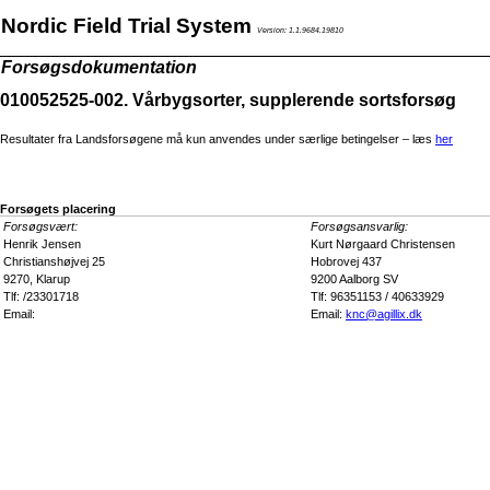
Nordic Field Trial System
Version: 1.1.9684.19810
Forsøgsdokumentation
010052525-002. Vårbygsorter, supplerende sortsforsøg
Resultater fra Landsforsøgene må kun anvendes under særlige betingelser – læs
her
Forsøgets placering
Forsøgsvært:
Forsøgsansvarlig:
Henrik Jensen
Kurt Nørgaard Christensen
Christianshøjvej 25
Hobrovej 437
9270, Klarup
9200 Aalborg SV
Tlf: /23301718
Tlf: 96351153 / 40633929
Email:
Email:
knc@agillix.dk