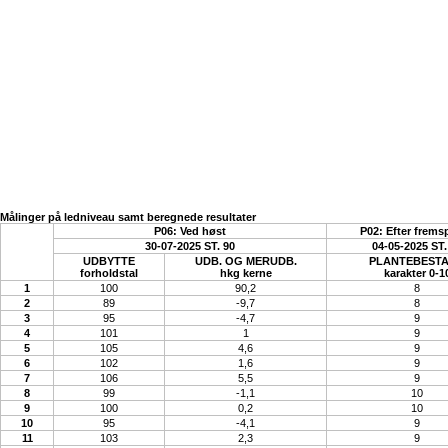
Målinger på ledniveau samt beregnede resultater
P06: Ved høst
P02: Efter frems
30-07-2025 ST. 90
04-05-2025 ST.
UDBYTTE
UDB. OG MERUDB.
PLANTEBEST
forholdstal
hkg kerne
karakter 0-1
1
100
90,2
8
2
89
-9,7
8
3
95
-4,7
9
4
101
1
9
5
105
4,6
9
6
102
1,6
9
7
106
5,5
9
8
99
-1,1
10
9
100
0,2
10
10
95
-4,1
9
11
103
2,3
9