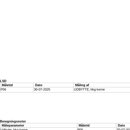
LSD
Måletid
Dato
Måling af
P06
30-07-2025
UDBYTTE, hkg kerne
Beregningsnoter
Måleparameter
Måletid
Dato
Udbytte, hkg kerne
P06
30-07-20