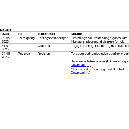
Notater
Dato
Tid
Vedrørende
Notater
09-05-
Fremspiring
Forsøgsbehandlinger
Den manglende fremspiring skyldes ikke 
2025
ikke spiret på grund af de tørre forhold.
31-07-
Generelt
Faglig vurdering: Flot forsøg med høje udb
2025
04-08-
Revision
Revision
Forsøget godkendes uden yderligere be
2025
Beregnede led-estimater (LSmeans) og st
Download (rtf)
Observerede rå-data og modelkontrol
Download (rtf)