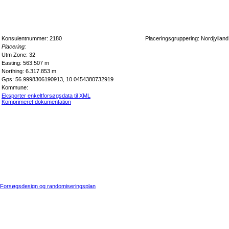
Konsulentnummer: 2180
Placeringsgruppering: Nordjylland
Placering:
Utm Zone: 32
Easting: 563.507 m
Northing: 6.317.853 m
Gps: 56.9998306190913, 10.0454380732919
Kommune:
Eksporter enkeltforsøgsdata til XML
Komprimeret dokumentation
Forsøgsdesign og randomiseringsplan