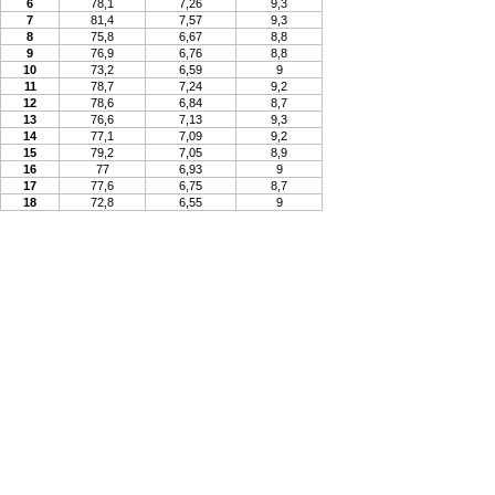
6
78,1
7,26
9,3
7
81,4
7,57
9,3
8
75,8
6,67
8,8
9
76,9
6,76
8,8
10
73,2
6,59
9
11
78,7
7,24
9,2
12
78,6
6,84
8,7
13
76,6
7,13
9,3
14
77,1
7,09
9,2
15
79,2
7,05
8,9
16
77
6,93
9
17
77,6
6,75
8,7
18
72,8
6,55
9