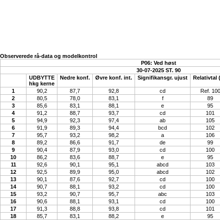
Observerede rå-data og modelkontrol
P06: Ved høst
30-07-2025 ST. 90
UDBYTTE
Nedre konf.
Øvre konf. int.
Signifikansgr. ujust
Relativtal 
hkg kerne
1
90,2
87,7
92,8
cd
Ref. 10
2
80,5
78,0
83,1
f
89
3
85,6
83,1
88,1
e
95
4
91,2
88,7
93,7
cd
101
5
94,9
92,3
97,4
ab
105
6
91,9
89,3
94,4
bcd
102
7
95,7
93,2
98,2
a
106
8
89,2
86,6
91,7
de
99
9
90,4
87,9
93,0
cd
100
10
86,2
83,6
88,7
e
95
11
92,6
90,1
95,1
abcd
103
12
92,5
89,9
95,0
abcd
102
13
90,1
87,6
92,7
cd
100
14
90,7
88,1
93,2
cd
100
15
93,2
90,7
95,7
abc
103
16
90,6
88,1
93,1
cd
100
17
91,3
88,8
93,8
cd
101
18
85,7
83,1
88,2
e
95