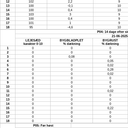
12
102
2,2
9
13
100
-0,1
10
14
100
0,4
10
15
103
3
9
16
100
0,4
9
17
101
1
9
18
95
-4,6
10
P04: 14 dage efter s
21-06-2025
LEJESÆD
BYGBLADPLET
BYGRUST
karakter 0-10
% dækning
% dækning
1
0
0
0
2
0
0
0
3
0
0,08
0
4
0
0
0,05
5
0
0
0,02
6
0
0
0,28
7
0
0
0,02
8
0
0
0
9
0
0
0
10
0
0
0
11
0
0
0,02
12
0
0
0
13
0
0
0
14
0
0
0
15
0
0
0,22
16
0
0
0
17
0
0
0
18
0
0
0
P05: Før høst