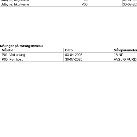
Udbytte, hkg kerne
P06
30-07-20
Målinger på forsøgsniveau
Måletid
Dato
Måleparamete
P01: Ved anlæg
03-04-2025
JB NR
P05: Før høst
30-07-2025
FAGLIG VURD