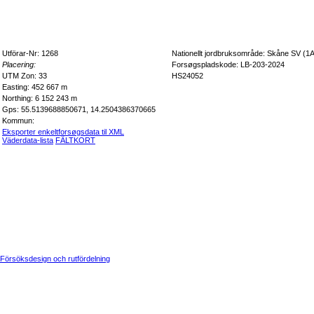
Utförar-Nr: 1268
Nationellt jordbruksområde: Skåne SV (1A
Placering:
Forsøgspladskode: LB-203-2024
UTM Zon: 33
HS24052
Easting: 452 667 m
Northing: 6 152 243 m
Gps: 55.5139688850671, 14.2504386370665
Kommun:
Eksporter enkeltforsøgsdata til XML
Väderdata-lista
FÄLTKORT
Försöksdesign och rutfördelning