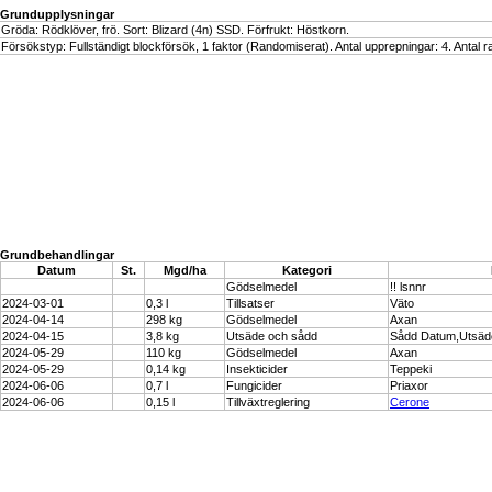
Grundupplysningar
Gröda: Rödklöver, frö. Sort: Blizard (4n) SSD. Förfrukt: Höstkorn.
Försökstyp: Fullständigt blockförsök, 1 faktor (Randomiserat). Antal upprepningar: 4. Antal ra
Grundbehandlingar
Datum
St.
Mgd/ha
Kategori
Gödselmedel
!! lsnnr
2024-03-01
0,3 l
Tillsatser
Väto
2024-04-14
298 kg
Gödselmedel
Axan
2024-04-15
3,8 kg
Utsäde och sådd
Sådd Datum,Utsä
2024-05-29
110 kg
Gödselmedel
Axan
2024-05-29
0,14 kg
Insekticider
Teppeki
2024-06-06
0,7 l
Fungicider
Priaxor
2024-06-06
0,15 l
Tillväxtreglering
Cerone