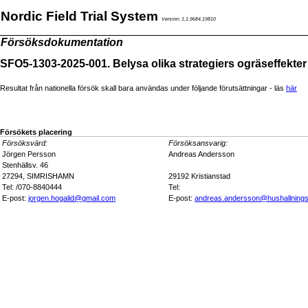
Nordic Field Trial System
Version: 1.1.9684.19810
Försöksdokumentation
SFO5-1303-2025-001. Belysa olika strategiers ogräseffekter 
Resultat från nationella försök skall bara användas under följande förutsättningar - läs
här
Försökets placering
Försöksvärd:
Försöksansvarig:
Jörgen Persson
Andreas Andersson
Stenhällsv. 46
27294, SIMRISHAMN
29192 Kristianstad
Tel: /070-8840444
Tel:
E-post:
jorgen.hogalid@gmail.com
E-post:
andreas.andersson@hushallnings