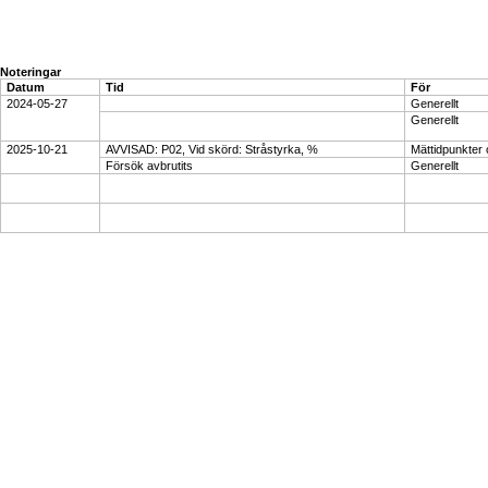
Noteringar
Datum
Tid
För
2024-05-27
Generellt
Generellt
2025-10-21
AVVISAD: P02, Vid skörd: Stråstyrka, %
Mättidpunkter
Försök avbrutits
Generellt