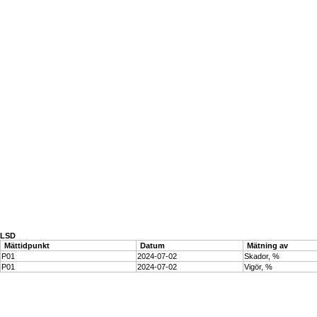
LSD
Mättidpunkt
Datum
Mätning av
P01
2024-07-02
Skador, %
P01
2024-07-02
Vigör, %