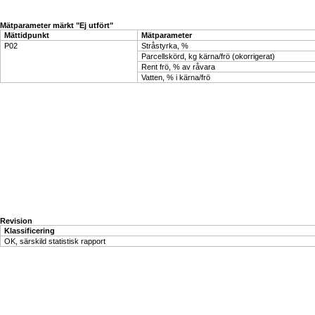
Mätparameter märkt "Ej utfört"
Mättidpunkt
Mätparameter
P02
Stråstyrka, %
Parcellskörd, kg kärna/frö (okorrigerat)
Rent frö, % av råvara
Vatten, % i kärna/frö
Revision
Klassificering
OK, särskild statistisk rapport