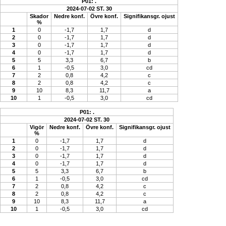
P01: .
2024-07-02 ST. 30
Skador
Nedre konf.
Övre konf.
Signifikansgr. ojust
%
1
0
-1,7
1,7
d
2
0
-1,7
1,7
d
3
0
-1,7
1,7
d
4
0
-1,7
1,7
d
5
5
3,3
6,7
b
6
1
-0,5
3,0
cd
7
2
0,8
4,2
c
8
2
0,8
4,2
c
9
10
8,3
11,7
a
10
1
-0,5
3,0
cd
P01: .
2024-07-02 ST. 30
Vigör
Nedre konf.
Övre konf.
Signifikansgr. ojust
%
1
0
-1,7
1,7
d
2
0
-1,7
1,7
d
3
0
-1,7
1,7
d
4
0
-1,7
1,7
d
5
5
3,3
6,7
b
6
1
-0,5
3,0
cd
7
2
0,8
4,2
c
8
2
0,8
4,2
c
9
10
8,3
11,7
a
10
1
-0,5
3,0
cd