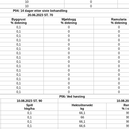
10
0
10
0
P04: 14 dager etter siste behandling
20.06.2023 ST. 70
Byggrust
Mjøldogg
Ramularia
% dekning
% dekning
% dekning
0,1
0
0
0,1
0
0
0,1
0
0
0,1
0
0
0,1
0
0
0,1
0
0
0,1
0
0
0,1
0
0
0,1
0
0
0,1
0
0
0,1
0
0
0,1
0
0
0,1
0
0
0,1
0
0
0,1
0
0
0,1
0
0
P06: Ved høsting
10.08.2023 ST. 90
10.08.20
Spill
Hektolitervekt
Ren
hkg/ha
kg
% i r
0,1
66,1
99
0,1
66
99
0,1
66,1
99
0,1
66,6
99