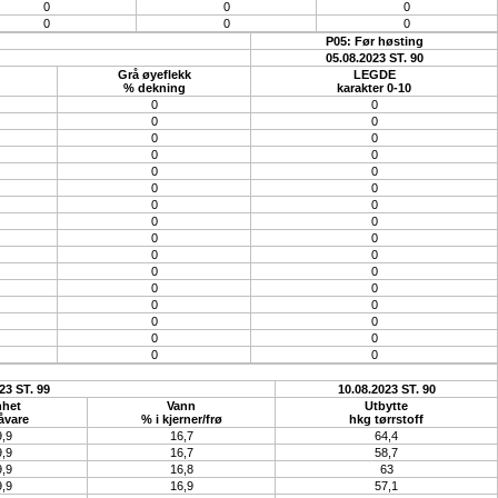
0
0
0
0
0
0
P05: Før høsting
05.08.2023 ST. 90
Grå øyeflekk
LEGDE
% dekning
karakter 0-10
0
0
0
0
0
0
0
0
0
0
0
0
0
0
0
0
0
0
0
0
0
0
0
0
0
0
0
0
0
0
0
0
23 ST. 99
10.08.2023 ST. 90
het
Vann
Utbytte
åvare
% i kjerner/frø
hkg tørrstoff
,9
16,7
64,4
,9
16,7
58,7
,9
16,8
63
,9
16,9
57,1