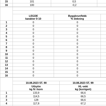
15
101
0,5
16
100
-0,2
LEGDE
Byggbrunflekk
karakter 0-10
% dekning
1
0
0
2
0
0
3
0
0
4
0
0
5
0
0
6
0
0
7
0
0
8
0
0
9
0
0
10
0
0
11
0
0
12
0
0
13
0
0
14
0
0
15
0
0
16
0
0
10.08.2023 ST. 90
10.08.2023 ST. 99
Utbytte
HL-vekt
kg N i korn
kg (korrigert)
1
133,9
66,6
2
114,5
66,5
3
128
66,6
4
117,8
67,2