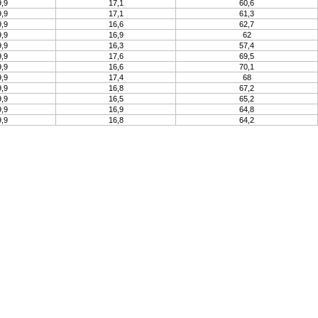
,9
17,1
60,6
,9
17,1
61,3
,9
16,6
62,7
,9
16,9
62
,9
16,3
57,4
,9
17,6
69,5
,9
16,6
70,1
,9
17,4
68
,9
16,8
67,2
,9
16,5
65,2
,9
16,9
64,8
,9
16,8
64,2