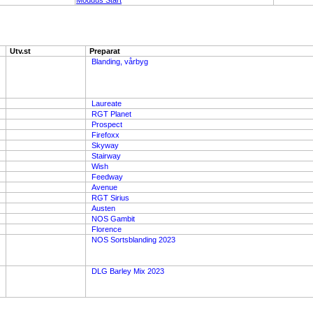
Moddus Start
Utv.st
Preparat
Blanding, vårbyg
Laureate
RGT Planet
Prospect
Firefoxx
Skyway
Stairway
Wish
Feedway
Avenue
RGT Sirius
Austen
NOS Gambit
Florence
NOS Sortsblanding 2023
DLG Barley Mix 2023