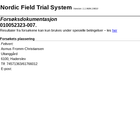
Nordic Field Trial System
Version: 1.1.9684.19810
Forsøksdokumentasjon
010052323-007.
Resultater fra forsøkene kan kun brukes under spesielle betingelser – les
her
Forsøkets plassering
Feltvert:
Asmus Fromm-Christiansen
Ultanggård
6100, Haderslev
Tlf: 74571363/61766012
E-post: