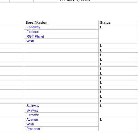
Både mark og forsøk
Spesifikasjon
Status
Feedway
L
Firefoxx
RGT Planet
Wish
L
L
L
L
L
L
L
L
L
L
L
L
L
Stairway
L
Skyway
Firefoxx
Avenue
L
Wish
Prospect