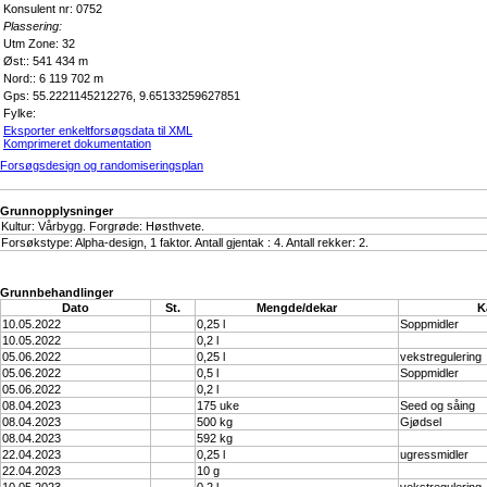
Konsulent nr: 0752
Plassering:
Utm Zone: 32
Øst:: 541 434 m
Nord:: 6 119 702 m
Gps: 55.2221145212276, 9.65133259627851
Fylke:
Eksporter enkeltforsøgsdata til XML
Komprimeret dokumentation
Forsøgsdesign og randomiseringsplan
Grunnopplysninger
Kultur: Vårbygg. Forgrøde: Høsthvete.
Forsøkstype: Alpha-design, 1 faktor. Antall gjentak : 4. Antall rekker: 2.
Grunnbehandlinger
Dato
St.
Mengde/dekar
K
10.05.2022
0,25 l
Soppmidler
10.05.2022
0,2 l
05.06.2022
0,25 l
vekstregulering
05.06.2022
0,5 l
Soppmidler
05.06.2022
0,2 l
08.04.2023
175 uke
Seed og såing
08.04.2023
500 kg
Gjødsel
08.04.2023
592 kg
22.04.2023
0,25 l
ugressmidler
22.04.2023
10 g