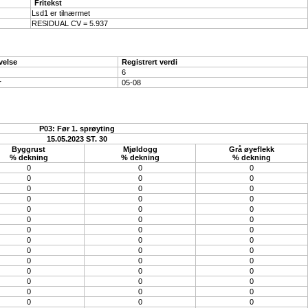
Fritekst
Lsd1 er tilnærmet
RESIDUAL CV = 5.937
velse
Registrert verdi
6
r
05-08
P03: Før 1. sprøyting
15.05.2023 ST. 30
Byggrust
Mjøldogg
Grå øyeflekk
% dekning
% dekning
% dekning
0
0
0
0
0
0
0
0
0
0
0
0
0
0
0
0
0
0
0
0
0
0
0
0
0
0
0
0
0
0
0
0
0
0
0
0
0
0
0
0
0
0