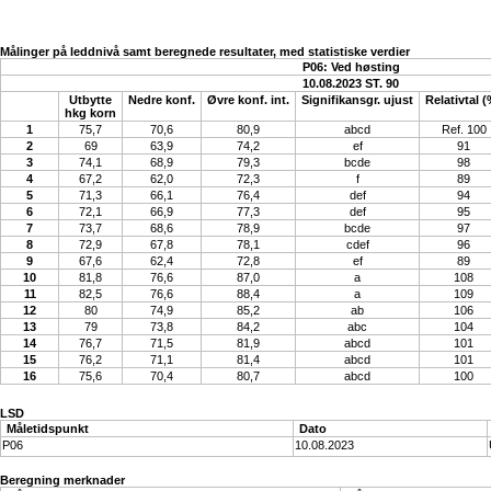
Målinger på leddnivå samt beregnede resultater, med statistiske verdier
P06: Ved høsting
10.08.2023 ST. 90
Utbytte
Nedre konf.
Øvre konf. int.
Signifikansgr. ujust
Relativtal (
hkg korn
1
75,7
70,6
80,9
abcd
Ref. 100
2
69
63,9
74,2
ef
91
3
74,1
68,9
79,3
bcde
98
4
67,2
62,0
72,3
f
89
5
71,3
66,1
76,4
def
94
6
72,1
66,9
77,3
def
95
7
73,7
68,6
78,9
bcde
97
8
72,9
67,8
78,1
cdef
96
9
67,6
62,4
72,8
ef
89
10
81,8
76,6
87,0
a
108
11
82,5
76,6
88,4
a
109
12
80
74,9
85,2
ab
106
13
79
73,8
84,2
abc
104
14
76,7
71,5
81,9
abcd
101
15
76,2
71,1
81,4
abcd
101
16
75,6
70,4
80,7
abcd
100
LSD
Måletidspunkt
Dato
P06
10.08.2023
Beregning merknader