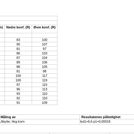
%)
Nedre konf. (R)
Øvre konf. (R)
83
100
90
107
81
97
86
103
87
104
89
106
88
105
81
98
100
117
100
119
97
115
96
113
93
110
92
110
91
109
Måling av
Resultatenes pålitelighet
Utbytte, hkg korn
lsd1=6,6 p1=0,00018