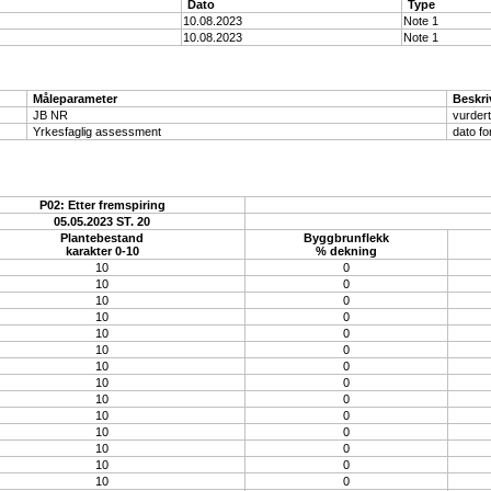
Dato
Type
10.08.2023
Note 1
10.08.2023
Note 1
Måleparameter
Beskri
JB NR
vurdert
Yrkesfaglig assessment
dato fo
P02: Etter fremspiring
05.05.2023 ST. 20
Plantebestand
Byggbrunflekk
karakter 0-10
% dekning
10
0
10
0
10
0
10
0
10
0
10
0
10
0
10
0
10
0
10
0
10
0
10
0
10
0
10
0