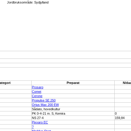
Jordbruksområde: Sydjylland
ategori
Preparat
N/da
Prosaro
Comet
Cerone
Propulse SE 250
Orius Max 200 EW
Sådato, hovedkultur
PK 0-4-21 m. S, Kemira
0
NS 27-4
159,84
Pixxaro EC
?