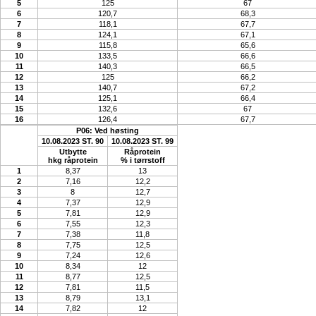
5
125
67
6
120,7
68,3
7
118,1
67,7
8
124,1
67,1
9
115,8
65,6
10
133,5
66,6
11
140,3
66,5
12
125
66,2
13
140,7
67,2
14
125,1
66,4
15
132,6
67
16
126,4
67,7
P06: Ved høsting
10.08.2023 ST. 90
10.08.2023 ST. 99
Utbytte
Råprotein
hkg råprotein
% i tørrstoff
1
8,37
13
2
7,16
12,2
3
8
12,7
4
7,37
12,9
5
7,81
12,9
6
7,55
12,3
7
7,38
11,8
8
7,75
12,5
9
7,24
12,6
10
8,34
12
11
8,77
12,5
12
7,81
11,5
13
8,79
13,1
14
7,82
12