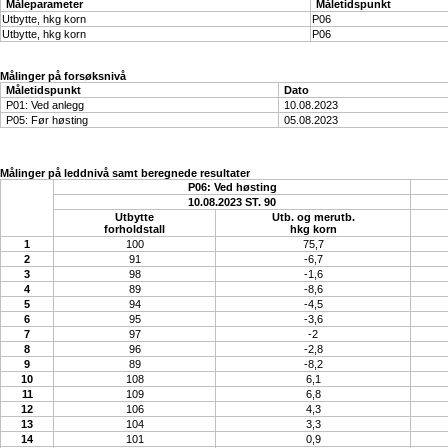
Måleparameter
Måletidspunkt
Utbytte, hkg korn
P06
Utbytte, hkg korn
P06
Målinger på forsøksnivå
Måletidspunkt
Dato
P01: Ved anlegg
10.08.2023
P05: Før høsting
05.08.2023
Målinger på leddnivå samt beregnede resultater
P06: Ved høsting
10.08.2023 ST. 90
Utbytte
Utb. og merutb.
forholdstall
hkg korn
1
100
75,7
2
91
-6,7
3
98
-1,6
4
89
-8,6
5
94
-4,5
6
95
-3,6
7
97
-2
8
96
-2,8
9
89
-8,2
10
108
6,1
11
109
6,8
12
106
4,3
13
104
3,3
14
101
0,9