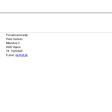
Forsøksansvarlig:
Peter Karlsen
Billundvej 3
6500 Vojens
Tlf: 73202600
E-post:
pk@slf.dk