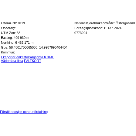
Utförar-Nr: 0119
Nationellt jordbruksområde: Östergötland
Placering:
Forsøgspladskode: E-137-2024
UTM Zon: 33
0773294
Easting: 499 930 m
Northing: 6 482 171 m
Gps: 58.4801700065058, 14.9987996404404
Kommun:
Eksporter enkeltforsøgsdata til XML
Väderdata-lista
FÄLTKORT
Försöksdesign och rutfördelning