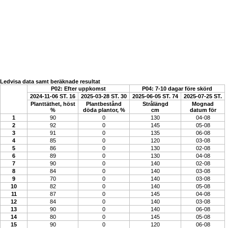
Ledvisa data samt beräknade resultat
P02: Efter uppkomst
P04: 7-10 dagar före skörd
2024-11-06 ST. 16
2025-03-28 ST. 30
2025-06-05 ST. 74
2025-07-25 ST.
Planttäthet, höst
Plantbestånd
Strålängd
Mognad
%
döda plantor, %
cm
datum för
1
90
0
130
04-08
2
92
0
145
05-08
3
91
0
135
06-08
4
85
0
120
03-08
5
86
0
130
02-08
6
89
0
130
04-08
7
90
0
140
02-08
8
84
0
140
03-08
9
70
0
140
03-08
10
82
0
140
05-08
11
87
0
145
04-08
12
84
0
140
03-08
13
90
0
140
06-08
14
80
0
145
05-08
15
90
0
120
06-08