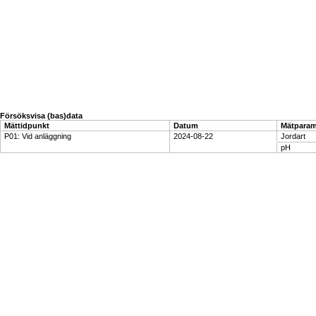
Försöksvisa (bas)data
Mättidpunkt
Datum
Mätparam
P01: Vid anläggning
2024-08-22
Jordart
pH