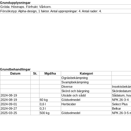
Grundupplysningar
Gröda: Höstraps. Förfrukt: Vårkorn.
Försökstyp: Alpha-design, 1 faktor. Antal upprepningar: 4. Antal rader: 4.
Grundbehandlingar
Datum
St.
Mgd/ha
Kategori
Ogräsbekämpning
Svampbekämpning
Diverse
Insektsbekä
Skörd och bärgning
Skördedatum
2024-08-19
Utsäde och sådd
Sådatum, hu
2024-08-19
60 kg
Gödselmedel
NPK 26-3-4
2024-09-01
0,6 l
Herbicider
Select Plus
2024-09-27
0,3 l
Belkar
2025-03-25
500 kg
Gödselmedel
NPK 26-3-5 m