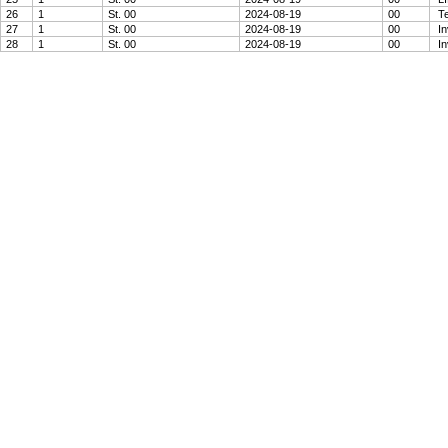
26
1
St. 00
2024-08-19
00
Te
27
1
St. 00
2024-08-19
00
In
28
1
St. 00
2024-08-19
00
In