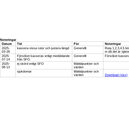
Noteringar
Datum
Tid
För
Noteringar
2025-
kassera vissa rutor och justera längd
Generellt
Ruta 1,2,3,4,5 bö
03-28
m då det är ojämn
2025-
Försöket kasseras enligt meddelande
Generellt
Försöket kassera
07-14
från SFO.
2025-
ej skörd enligt SFO
Mättidpunkter och
08-13
värden
sjukdomar
Mättidpunkter och
värden
Download (xlsx)