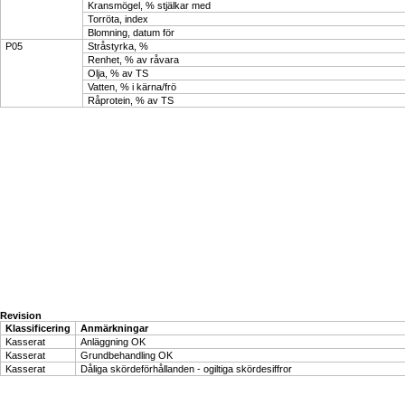
Kransmögel, % stjälkar med
Torröta, index
Blomning, datum för
P05
Stråstyrka, %
Renhet, % av råvara
Olja, % av TS
Vatten, % i kärna/frö
Råprotein, % av TS
Revision
Klassificering
Anmärkningar
Kasserat
Anläggning OK
Kasserat
Grundbehandling OK
Kasserat
Dåliga skördeförhållanden - ogiltiga skördesiffror