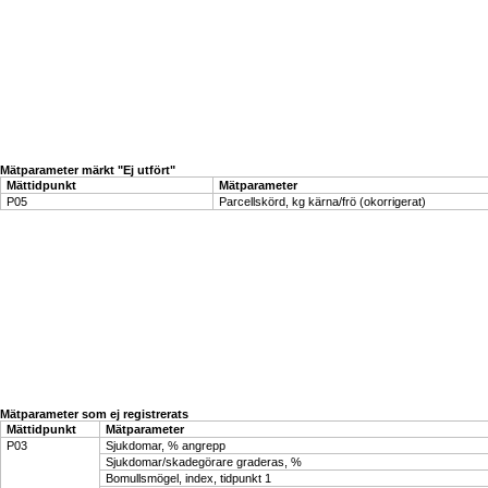
Mätparameter märkt "Ej utfört"
Mättidpunkt
Mätparameter
P05
Parcellskörd, kg kärna/frö (okorrigerat)
Mätparameter som ej registrerats
Mättidpunkt
Mätparameter
P03
Sjukdomar, % angrepp
Sjukdomar/skadegörare graderas, %
Bomullsmögel, index, tidpunkt 1