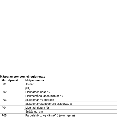
Mätparameter som ej registrerats
Mättidpunkt
Mätparameter
P01
Jordart,
pH,
P02
Planttäthet, höst, %
Plantbestånd, döda plantor, %
P03
Sjukdomar, % angrepp
Sjukdomar/skadegörare graderas, %
P04
Mognad, datum för
Strålängd, cm
P05
Parcellskörd, kg kärna/frö (okorrigerat)