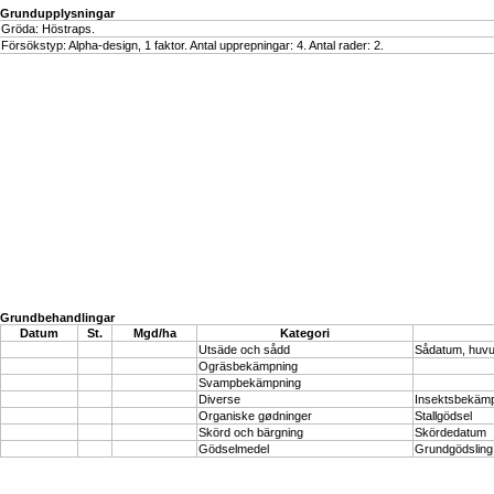
Grundupplysningar
Gröda: Höstraps.
Försökstyp: Alpha-design, 1 faktor. Antal upprepningar: 4. Antal rader: 2.
Grundbehandlingar
Datum
St.
Mgd/ha
Kategori
Utsäde och sådd
Sådatum, huv
Ogräsbekämpning
Svampbekämpning
Diverse
Insektsbekäm
Organiske gødninger
Stallgödsel
Skörd och bärgning
Skördedatum
Gödselmedel
Grundgödsling