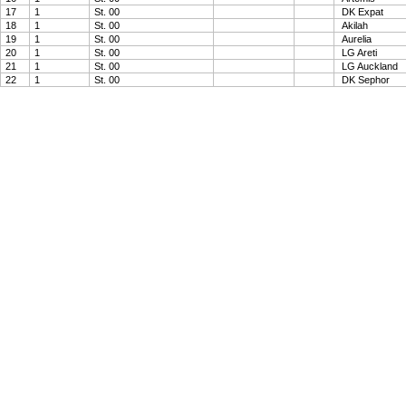
17
1
St. 00
DK Expat
18
1
St. 00
Akilah
19
1
St. 00
Aurelia
20
1
St. 00
LG Areti
21
1
St. 00
LG Auckland
22
1
St. 00
DK Sephor