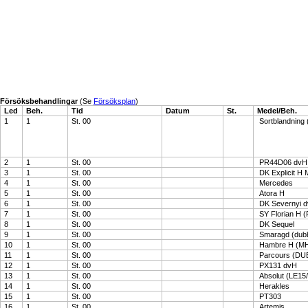
Försöksbehandlingar
(Se
Försöksplan
)
Led
Beh.
Tid
Datum
St.
Medel/Beh.
1
1
St. 00
Sortblandning 
2
1
St. 00
PR44D06 dvH
3
1
St. 00
DK Explicit H
4
1
St. 00
Mercedes
5
1
St. 00
Atora H
6
1
St. 00
DK Severnyi 
7
1
St. 00
SY Florian H 
8
1
St. 00
DK Sequel
9
1
St. 00
Smaragd (dubb
10
1
St. 00
Hambre H (MH
11
1
St. 00
Parcours (DU
12
1
St. 00
PX131 dvH
13
1
St. 00
Absolut (LE15
14
1
St. 00
Herakles
15
1
St. 00
PT303
16
1
St. 00
Artemis