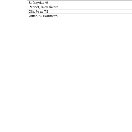
Stråstyrka, %
Renhet, % av råvara
Olja, % av TS
Vatten, % i kärna/frö