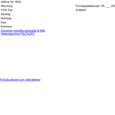
Utförar-Nr: 6501
Placering:
Forsøgspladskode: VK-___-20
UTM Zon:
0766697
Easting:
Northing:
Gps:
Kommun:
Eksporter enkeltforsøgsdata til XML
Väderdata-lista
FÄLTKORT
Försöksdesign och rutfördelning