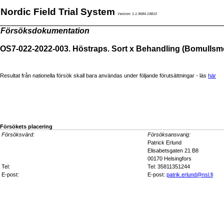
Nordic Field Trial System
Version: 1.1.9684.19810
Försöksdokumentation
OS7-022-2022-003. Höstraps. Sort x Behandling (Bomullsm
Resultat från nationella försök skall bara användas under följande förutsättningar - läs
här
Försökets placering
Försöksvärd:
Försöksansvarig:
Patrick Erlund
Elisabetsgaten 21 B8
00170 Helsingfors
Tel:
Tel: 35811351244
E-post:
E-post:
patrik.erlund@nsl.fi