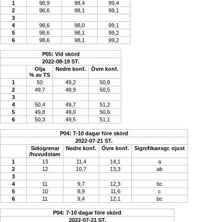
1
98,9
98,4
99,4
2
98,6
98,1
99,1
3
4
98,6
98,0
99,1
5
98,6
98,1
99,2
6
98,6
98,1
99,2
P05: Vid skörd
2022-08-19 ST.
Olja
Nedre konf.
Övre konf.
% av TS
1
50
49,2
50,8
2
49,7
48,9
50,5
3
4
50,4
49,7
51,2
5
49,8
49,0
50,6
6
50,3
49,5
51,1
P04: 7-10 dagar före skörd
2022-07-21 ST.
Sidogrenar
Nedre konf.
Övre konf.
Signifikansgr. ojust
/huvudstam
1
13
11,4
14,1
a
2
12
10,7
13,3
ab
3
4
11
9,7
12,3
bc
5
10
8,9
11,6
c
6
11
9,4
12,1
bc
P04: 7-10 dagar före skörd
2022-07-21 ST.