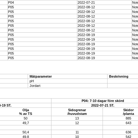
P04
2022-07-21
Not
P05
2022-08-12
Not
P05
2022-08-12
Not
P05
2022-08-12
Not
P05
2022-08-12
Not
P05
2022-08-12
Not
P05
2022-08-12
Not
P05
2022-08-19
Not
P05
2022-08-19
Not
P05
2022-08-19
Not
P05
2022-08-19
Not
P05
2022-08-19
Not
P05
2022-08-19
Not
Mätparameter
Beskrivning
pH
Jordart
P04: 7-10 dagar före skörd
-19 ST.
2022-07-21 ST.
Olja
Sidogrenar
Skidor
% av TS
/huvudstam
/planta
50
13
885
49,7
12
643
50,4
11
636
49,8
10
542