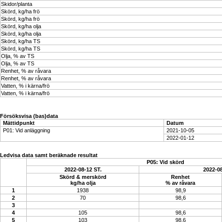
Skidor/planta
Skörd, kg/ha frö
Skörd, kg/ha frö
Skörd, kg/ha olja
Skörd, kg/ha olja
Skörd, kg/ha TS
Skörd, kg/ha TS
Olja, % av TS
Olja, % av TS
Renhet, % av råvara
Renhet, % av råvara
Vatten, % i kärna/frö
Vatten, % i kärna/frö
Försöksvisa (bas)data
Mättidpunkt
Datum
P01: Vid anläggning
2021-10-05
2022-01-12
Ledvisa data samt beräknade resultat
P05: Vid skörd
2022-08-12 ST.
2022-08
Skörd & merskörd
Renhet
kg/ha olja
% av råvara
1
1938
98,9
2
70
98,6
3
4
105
98,6
5
103
98,6