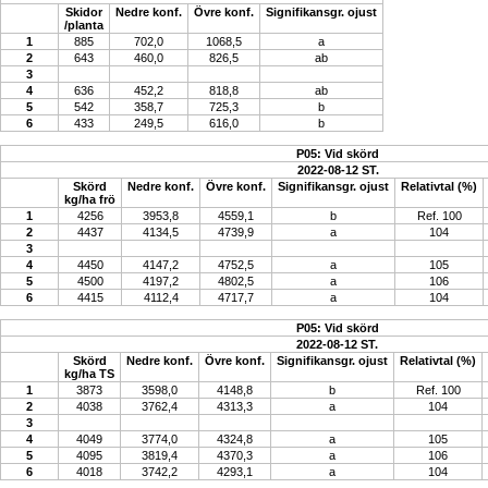
Skidor
Nedre konf.
Övre konf.
Signifikansgr. ojust
/planta
1
885
702,0
1068,5
a
2
643
460,0
826,5
ab
3
4
636
452,2
818,8
ab
5
542
358,7
725,3
b
6
433
249,5
616,0
b
P05: Vid skörd
2022-08-12 ST.
Skörd
Nedre konf.
Övre konf.
Signifikansgr. ojust
Relativtal (%)
kg/ha frö
1
4256
3953,8
4559,1
b
Ref. 100
2
4437
4134,5
4739,9
a
104
3
4
4450
4147,2
4752,5
a
105
5
4500
4197,2
4802,5
a
106
6
4415
4112,4
4717,7
a
104
P05: Vid skörd
2022-08-12 ST.
Skörd
Nedre konf.
Övre konf.
Signifikansgr. ojust
Relativtal (%)
kg/ha TS
1
3873
3598,0
4148,8
b
Ref. 100
2
4038
3762,4
4313,3
a
104
3
4
4049
3774,0
4324,8
a
105
5
4095
3819,4
4370,3
a
106
6
4018
3742,2
4293,1
a
104