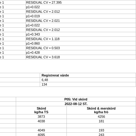
e 1
RESIDUAL CV = 27.395
e 1
p1=0.022
e 1
RESIDUAL CV = 2.012
e 1
p1=0.019
e 1
RESIDUAL CV = 2.021
e 1
p1=0.022
e 1
RESIDUAL CV = 2.012
e 1
p1=0.343
e 1
RESIDUAL CV = 1.118
e 1
p1=0.860
e 1
RESIDUAL CV = 0.503
e 1
p1=0.428
e 1
RESIDUAL CV = 3.618
Registrerat värde
6,48
134
P05: Vid skörd
2022-08-12 ST.
Skörd
Skörd & merskörd
kg/ha TS
kg/ha frö
3873
4256
4038
181
4049
193
4095
243