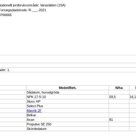
Nationellt jordbruksområde: Varaslätten (15A)
Forsøgspladskode: R-___-2021
0766666
der: 1.
Medel/Beh.
N/ha
Sådatum, huvudgröda
NPK 17-5-10
59,5
16,1
Sluxx HP
Select Plus
Mavrik 2F
Belkar
Axan
81
Propulse SE 250
Skördedatum