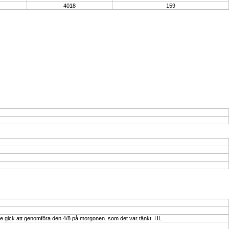
4018
159
te gick att genomföra den 4/8 på morgonen. som det var tänkt. HL