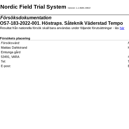
Nordic Field Trial System
Version: 1.1.9684.19810
Försöksdokumentation
OS7-183-2022-001. Höstraps. Såteknik Väderstad Tempo
Resultat från nationella försök skall bara användas under följande förutsättningar - läs
här
Försökets placering
Försöksvärd:
Mattias Dahlstrand
Emtunga gård
53491, VARA
Tel:
E-post: