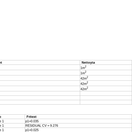
et
Nettoyta
2
1m
2
1m
2
42m
2
42m
2
42m
p
Fritext
e 1
p1=0.035
e 1
RESIDUAL CV = 9.276
e 1
p1=0.025