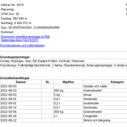
Utförar-Nr: 0474
Placering:
UTM Zon: 33
Easting: 382 650 m
Northing: 6 459 372 m
Gps: 58.25975341003, 13.0000081653985
Kommun:
Eksporter enkeltforsøgsdata til XML
Väderdata-lista
FÄLTKORT
Försöksdesign och rutfördelning
Grundupplysningar
Gröda: Höstraps. Sort: DK Explicit H Mon. Förfrukt: Höstvete.
Försökstyp: Fullständigt blockförsök, 1 faktor (Randomiserat). Antal upprepningar: 4. Antal ra
Grundbehandlingar
Datum
St.
Mgd/ha
Kategori
2021-08-03
Utsäde och sådd
2021-08-03
350 kg
Gödselmedel
2021-08-03
5 kg
Annat
2021-09-01
0,8 l
Herbicider
2021-09-01
0,2 l
Insekticider
2021-09-14
0,5 l
Herbicider
2022-03-05
300 kg
Gödselmedel
2022-05-18
1 l
Fungicider
2022-08-12
Skörd och bärgning