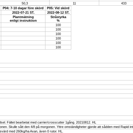
50,3
11
433
P04: 7-10 dagar före skörd
P05: Vid skörd
2022-07-21 ST.
2022-08-12 ST.
Plantmätning
Stråstyrka
enligt instruktion
%
100
100
100
100
100
100
dsel. Fältet bearbetat med carrier/crosscutter 1gång. 20210812. HL
nen. Skulle sått den 4/8 på morgonen. Yttre omständigheter gjorde att sådden med Rapid in
ksvärd med 260kg/ha Axan, även 0 rutor. HL.