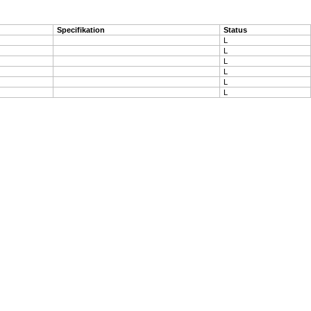
Specifikation
Status
L
L
L
L
L
L