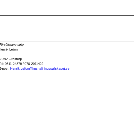
Försöksansvarig:
Henrik Leijon
46792 Grästorp
Tel: 0511-24879 / 070-2011422
E-post:
Henrik.Leijon@hushallningssallskapet.se