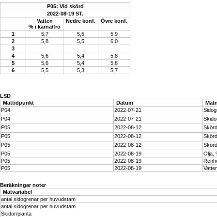
P05: Vid skörd
2022-08-19 ST.
Vatten
Nedre konf.
Övre konf.
% i kärna/frö
1
5,7
5,5
5,9
2
5,8
5,5
6,0
3
4
5,6
5,4
5,8
5
5,6
5,4
5,8
6
5,5
5,3
5,7
LSD
Mättidpunkt
Datum
Mätn
P04
2022-07-21
Sidog
P04
2022-07-21
Skidor
P05
2022-08-12
Skörd
P05
2022-08-12
Skörd
P05
2022-08-12
Skörd
P05
2022-08-19
Olja,
P05
2022-08-19
Renhe
P05
2022-08-19
Vatten
Beräkningar noter
Mätvariabel
antal sidogrenar per huvudstam
antal sidogrenar per huvudstam
Skidor/planta