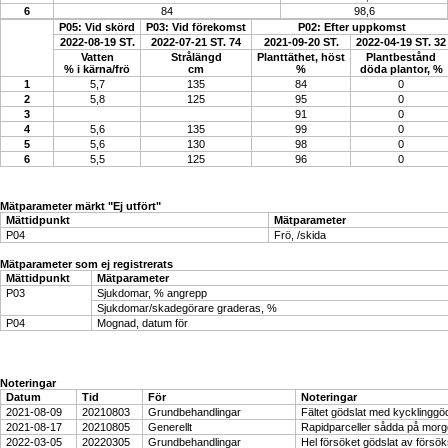
6
84
98,6
P05: Vid skörd
P03: Vid förekomst
P02: Efter uppkomst
2022-08-19 ST.
2022-07-21 ST. 74
2021-09-20 ST.
2022-04-19 ST. 32
Vatten
Strålängd
Planttäthet, höst
Plantbestånd
% i kärna/frö
cm
%
döda plantor, %
1
5,7
135
84
0
2
5,8
125
95
0
3
91
0
4
5,6
135
99
0
5
5,6
130
98
0
6
5,5
125
96
0
Mätparameter märkt "Ej utfört"
Mättidpunkt
Mätparameter
P04
Frö, /skida
Mätparameter som ej registrerats
Mättidpunkt
Mätparameter
P03
Sjukdomar, % angrepp
Sjukdomar/skadegörare graderas, %
P04
Mognad, datum för
Noteringar
Datum
Tid
För
Noteringar
2021-08-09
20210803
Grundbehandlingar
Fältet gödslat med kycklinggö
2021-08-17
20210805
Generellt
Rapidparceller sådda på morgo
2022-03-05
20220305
Grundbehandlingar
Hel försöket gödslat av försö