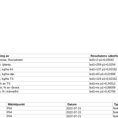
ing av
Resultatens säkerh
renar, /huvudstam
lsd1=2 p1=0,03542
, /planta
lsd1=259 p1=0,0254
, kg/ha frö
lsd1=137 p1=0,02162
, kg/ha olja
lsd1=63 p1=0,01908
, kg/ha TS
lsd1=124 p1=0,02162
 % av TS
lsd1=ns p1=0,34312
t, % av råvara
lsd1=ns p1=0,86009
, % i kärna/frö
lsd1=ns p1=0,42756
Mättidpunkt
Datum
Ty
P04
2022-07-21
Not
P04
2022-07-21
Not
P04
2022-07-21
Not