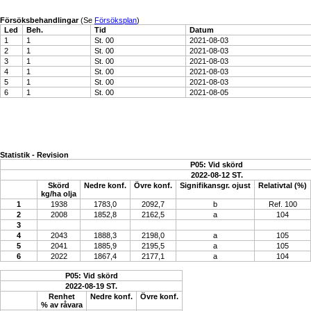
Försöksbehandlingar
(Se
Försöksplan
)
Led
Beh.
Tid
Datum
1
1
St. 00
2021-08-03
2
1
St. 00
2021-08-03
3
1
St. 00
2021-08-03
4
1
St. 00
2021-08-03
5
1
St. 00
2021-08-03
6
1
St. 00
2021-08-05
Statistik - Revision
P05: Vid skörd
2022-08-12 ST.
Skörd
Nedre konf.
Övre konf.
Signifikansgr. ojust
Relativtal (%)
kg/ha olja
1
1938
1783,0
2092,7
b
Ref. 100
2
2008
1852,8
2162,5
a
104
3
4
2043
1888,3
2198,0
a
105
5
2041
1885,9
2195,5
a
105
6
2022
1867,4
2177,1
a
104
P05: Vid skörd
2022-08-19 ST.
Renhet
Nedre konf.
Övre konf.
% av råvara